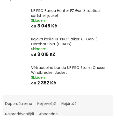
UF PRO Bunda Hunter FZ Gen.3 tactical
softshell jacket
Skladem
3 048 Kč
od
Bojová košile UF PRO Striker XT Gen. 3
Combat Shirt (UBACS)
Skladem
3 015 Kč
od
Větruodolná bunda UF PRO Storm Chaser
Windbreaker Jacket
Skladem
2 352 Kč
od
Ř
a
Doporučujeme
Nejlevnější
Nejdražší
z
e
Nejprodávanější
Abecedně