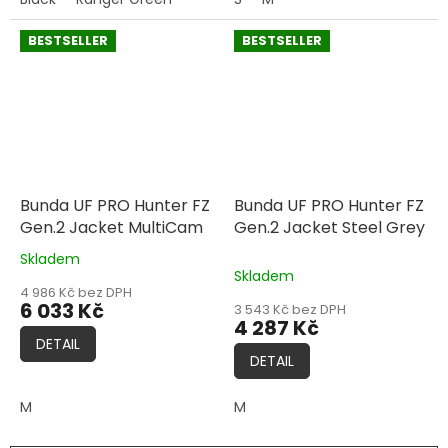
BESTSELLER
BESTSELLER
Bunda UF PRO Hunter FZ
Bunda UF PRO Hunter FZ
Gen.2 Jacket MultiCam
Gen.2 Jacket Steel Grey
Skladem
Průměrné
Skladem
hodnocení
4 986 Kč bez DPH
produktu
6 033 Kč
3 543 Kč bez DPH
je
4 287 Kč
5,0
DETAIL
z
DETAIL
5
hvězdiček.
M
M