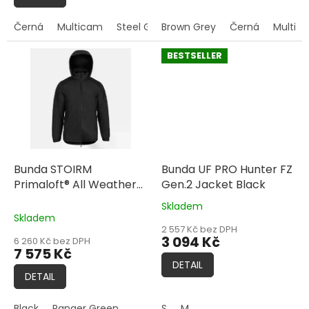
5
hvězdiček.
Černá
Multicam
Steel Grey
Brown Grey
Woodland
Černá
Multic
BESTSELLER
Bunda STOIRM
Bunda UF PRO Hunter FZ
Primaloft® All Weather
Gen.2 Jacket Black
Jacket
Primaloft®
Skladem
Průměrné
izolace • all weather
Skladem
hodnocení
provedení • odolná
2 557 Kč bez DPH
produktu
3 094 Kč
6 260 Kč bez DPH
vrchní vrstva • pro
je
7 575 Kč
outdoor i taktické
5,0
DETAIL
z
použití
DETAIL
5
hvězdiček.
Black
Ranger Green
S
M