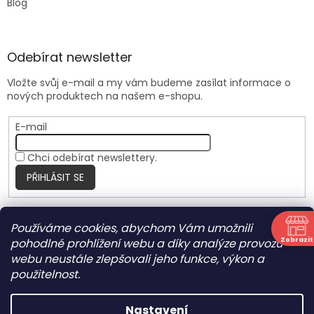
Blog
Odebírat newsletter
Vložte svůj e-mail a my vám budeme zasílat informace o
nových produktech na našem e-shopu.
E-mail
Chci odebírat newslettery.
PŘIHLÁSIT SE
Používáme cookies, abychom Vám umožnili
Nite Ize Czech
Zobrazit
pohodlné prohlížení webu a díky analýze provozu
N
webu neustále zlepšovali jeho funkce, výkon a
použitelnost.
Vytvořil Shoptet
Nastavení