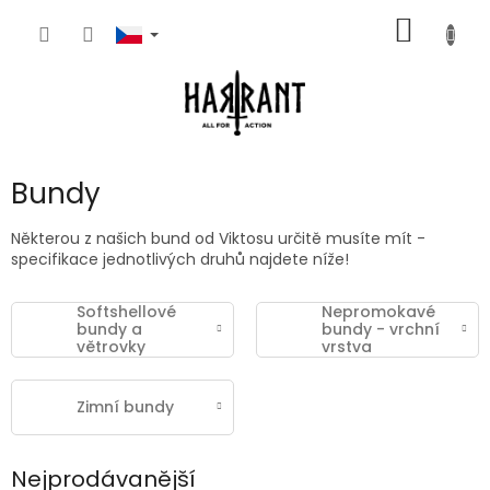
Přejít
NÁKUP
na
obsah
KOŠÍK
Bundy
Některou z našich bund od Viktosu určitě musíte mít -
specifikace jednotlivých druhů najdete níže!
Softshellové
Nepromokavé
bundy a
bundy - vrchní
větrovky
vrstva
Zimní bundy
Nejprodávanější