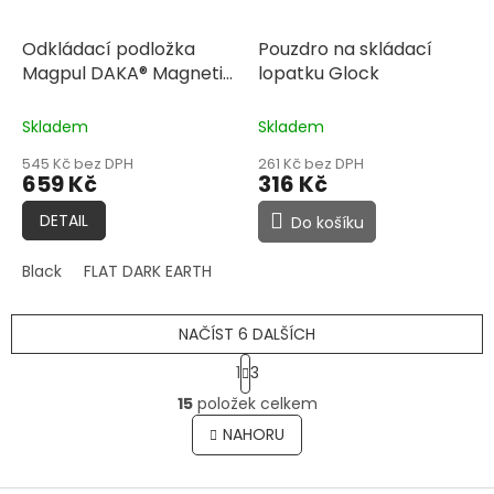
Odkládací podložka
Pouzdro na skládací
Magpul DAKA® Magnetic
lopatku Glock
Field Tray, Small
Skladem
Skladem
545 Kč bez DPH
261 Kč bez DPH
659 Kč
316 Kč
DETAIL
Do košíku
Black
FLAT DARK EARTH
NAČÍST 6 DALŠÍCH
S
1
3
t
O
r
15
položek celkem
v
á
l
NAHORU
n
á
k
o
d
v