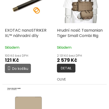
k
i
t
s
ů
p
r
o
d
EXOTAC nanoSTRIKER
Hrudní nosič Tasmanian
u
XL™ náhradní díly
Tiger Small Combi Rig
k
t
Skladem
Skladem
ů
100 Kč bez DPH
2 131 Kč bez DPH
121 Kč
2 579 Kč
DETAIL
Do košíku
OLIVE