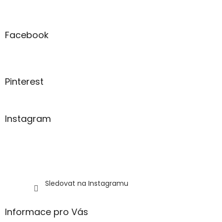
Z
a
á
c
á
n
í
p
í
p
a
Facebook
r
t
v
í
k
y
v
Pinterest
ý
p
i
s
Instagram
u
Sledovat na Instagramu
Informace pro Vás