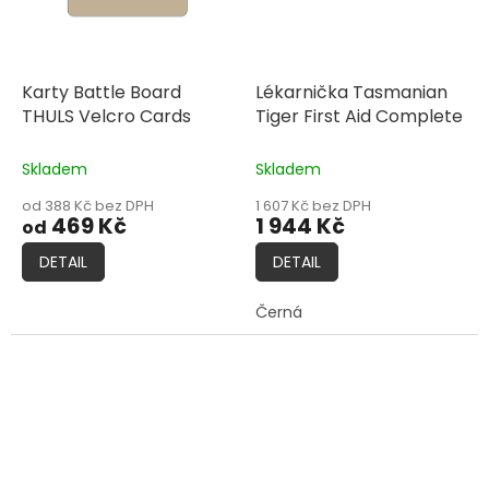
Karty Battle Board
Lékarnička Tasmanian
THULS Velcro Cards
Tiger First Aid Complete
Skladem
Skladem
od 388 Kč bez DPH
1 607 Kč bez DPH
469 Kč
1 944 Kč
od
DETAIL
DETAIL
Černá