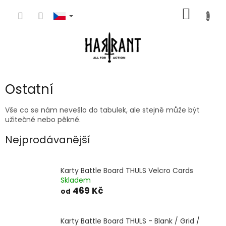
Přejít
NÁKUP
na
obsah
KOŠÍK
Ostatní
Vše co se nám nevešlo do tabulek, ale stejně může být
užitečné nebo pěkné.
Nejprodávanější
Karty Battle Board THULS Velcro Cards
Skladem
469 Kč
od
Karty Battle Board THULS - Blank / Grid /