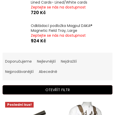
Lined Cards- Lined/White cards
Zeptejte se nás na dostupnost
720 Kč
Odkládací podložka Magpul DAKA®
Magnetic Field Tray, Large
Zeptejte se nás na dostupnost
924 Kč
Ř
a
Doporučujeme
Nejlevnější
Nejdražší
z
e
Nejprodávanější
Abecedně
n
í
p
OTEVŘÍT FILTR
r
o
V
Poslední kus!
d
ý
u
p