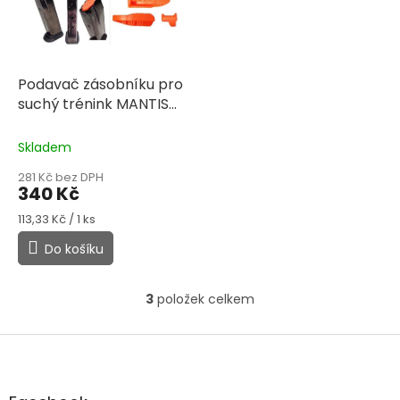
Podavač zásobníku pro
suchý trénink MANTIS
TRT 9mm/.40 cal - 3ks v
balení
Skladem
281 Kč bez DPH
340 Kč
Měrná
113,33 Kč / 1 ks
cena:
Do košíku
3
položek celkem
O
v
l
Z
á
á
d
p
a