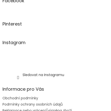
a
Facebook
c
t
í
í
p
r
v
Pinterest
k
y
v
ý
Instagram
p
i
s
u
Sledovat na Instagramu
Informace pro Vás
Obchodní podmínky
Podmínky ochrany osobních údajů
Reklamace nebo vrácení/výměna zboží