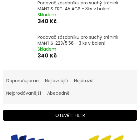
Podavač zásobníku pro suchý trénink
MANTIS TRT .45 ACP - 3ks v balení
Skladem
340 Kč
Podavač zásobníku pro suchý trénink
MANTIS .223/5.56 - 3 ks v balení
Skladem
340 Kč
Ř
a
Doporučujeme
Nejlevnější
Nejdražší
z
e
Nejprodávanější
Abecedně
n
í
p
OTEVŘÍT FILTR
r
o
V
d
ý