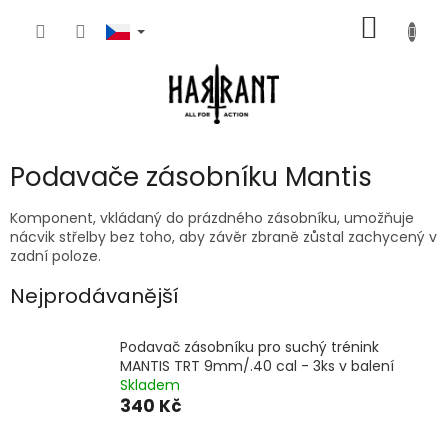
Přejít
NÁKUP
na
obsah
KOŠÍK
Podavače zásobníku Mantis
Komponent, vkládaný do prázdného zásobníku, umožňuje
nácvik střelby bez toho, aby závěr zbraně zůstal zachycený v
zadní poloze.
Nejprodávanější
Podavač zásobníku pro suchý trénink
MANTIS TRT 9mm/.40 cal - 3ks v balení
Skladem
340 Kč