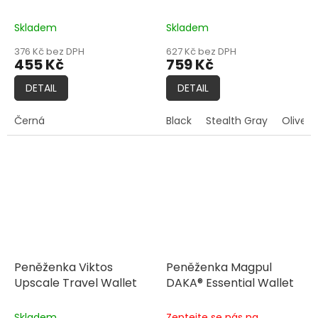
Financial Tool RFID
Wallet
Blocking
Skladem
Skladem
376 Kč bez DPH
627 Kč bez DPH
455 Kč
759 Kč
DETAIL
DETAIL
Černá
Black
Stealth Gray
Olive 
Peněženka Viktos
Peněženka Magpul
Upscale Travel Wallet
DAKA® Essential Wallet
Skladem
Zeptejte se nás na