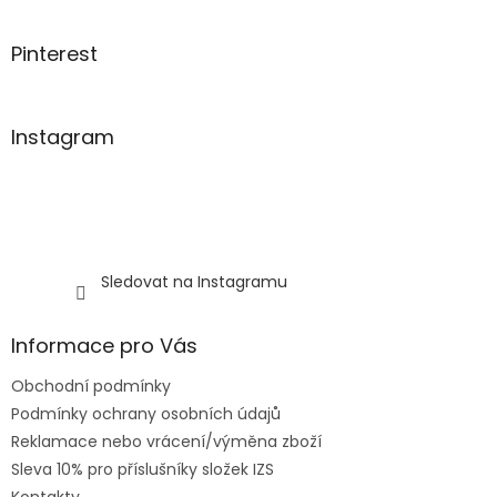
k
y
v
Pinterest
ý
p
i
s
Instagram
u
Sledovat na Instagramu
Informace pro Vás
Obchodní podmínky
Podmínky ochrany osobních údajů
Reklamace nebo vrácení/výměna zboží
Sleva 10% pro příslušníky složek IZS
Kontakty