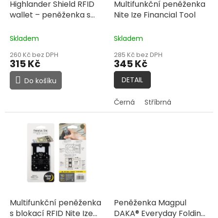
d
Highlander Shield RFID
Multifunkční peněženka
u
wallet – peněženka s
Nite Ize Financial Tool
k
RFID ochranou
funkční
t
výbava • outdoor •
Skladem
Skladem
ů
Highlander
260 Kč bez DPH
285 Kč bez DPH
315 Kč
345 Kč
DETAIL
Do košíku
Černá
Stříbrná
Multifunkční peněženka
Peněženka Magpul
s blokací RFID Nite Ize
DAKA® Everyday Folding