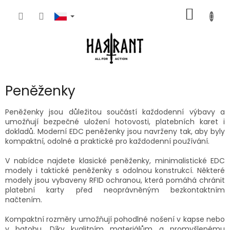
Přejít
NÁKUP
na
obsah
KOŠÍK
Peněženky
Peněženky jsou důležitou součástí každodenní výbavy a
umožňují bezpečné uložení hotovosti, platebních karet i
dokladů. Moderní EDC peněženky jsou navrženy tak, aby byly
kompaktní, odolné a praktické pro každodenní používání.
V nabídce najdete klasické peněženky, minimalistické EDC
modely i taktické peněženky s odolnou konstrukcí. Některé
modely jsou vybaveny RFID ochranou, která pomáhá chránit
platební karty před neoprávněným bezkontaktním
načtením.
Kompaktní rozměry umožňují pohodlné nošení v kapse nebo
v batohu. Díky kvalitním materiálům a promyšlenému