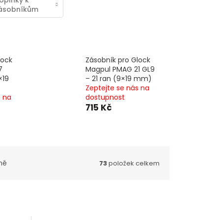
oplňky k
ásobníkům
lock
Zásobník pro Glock
7
Magpul PMAG 21 GL9
×19
– 21 ran (9×19 mm)
Zeptejte se nás na
s na
dostupnost
715 Kč
ně
73
položek celkem