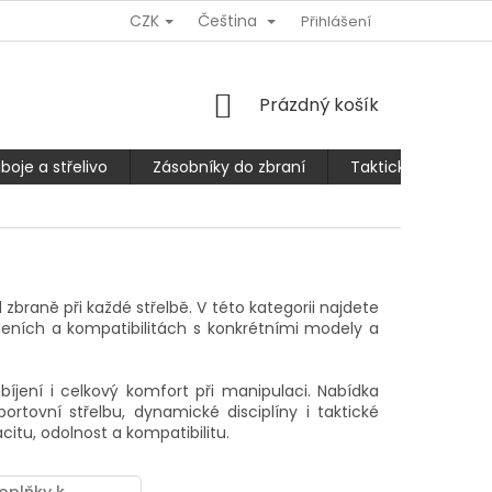
CZK
Čeština
Ů
REKLAMACE NEBO VRÁCENÍ/VÝMĚNA ZBOŽÍ
Přihlášení
SLEVA 10% PRO
NÁKUPNÍ
Prázdný košík
KOŠÍK
boje a střelivo
Zásobníky do zbraní
Taktické kalhoty
 zbraně při každé střelbě. V této kategorii najdete
deních a kompatibilitách s konkrétními modely a
ebíjení i celkový komfort při manipulaci. Nabídka
ortovní střelbu, dynamické disciplíny i taktické
itu, odolnost a kompatibilitu.