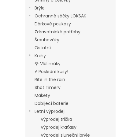
Svítilny a čelovky
Brýle
Ochranné sáčky LOKSAK
Dárkové poukazy
Zdravotnické potřeby
Šroubováky
Ostatní
Knihy
🌹 Vlčí máky
⚡ Poslední kusy!
Rite in the rain
Shot Timery
Makety
Dobíjecí baterie
Letní výprodej
Výprodej trička
Výprodej kraťasy
Výprodej sluneční brýle