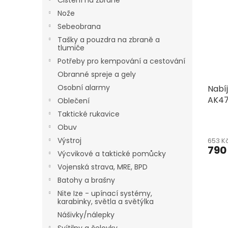
Čištění na zbraně
Nože
Sebeobrana
Tašky a pouzdra na zbraně a
tlumiče
Potřeby pro kempování a cestování
Obranné spreje a gely
Osobní alarmy
Nabí
AK47
Oblečení
Taktické rukavice
Obuv
Výstroj
653 K
790
Výcvikové a taktické pomůcky
Vojenská strava, MRE, BPD
Batohy a brašny
Nite Ize - upínací systémy,
karabinky, světla a světýlka
Nášivky/nálepky