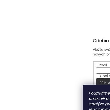
Odebíra
Vložte sv
nových p
E-mail
Chci 
PŘIHLÁ
Používáme
umožnili p
analýze pr
jeho funkce