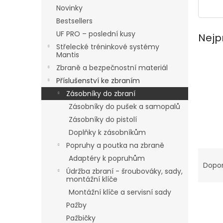
n
Novinky
e
Bestsellers
l
UF PRO – poslední kusy
Nejp
Střelecké tréninkové systémy
Mantis
Zbraně a bezpečnostní materiál
Příslušenství ke zbraním
Zásobníky do zbraní
Zásobníky do pušek a samopalů
Zásobníky do pistolí
Doplňky k zásobníkům
Popruhy a poutka na zbraně
Ř
Adaptéry k popruhům
a
Dopo
Údržba zbraní - šroubováky, sady,
z
montážní klíče
e
Montážní klíče a servisní sady
n
Pažby
í
p
Pažbičky