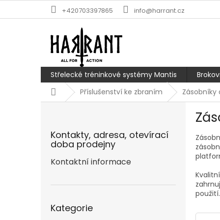
Přejít
+420703397865
info@harrant.cz
na
obsah
Střelecké tréninkové systémy Mantis
Brokov
Domů
Příslušenství ke zbraním
Zásobníky 
P
Zás
o
s
Kontakty, adresa, otevírací
Zásobní
t
doba prodejny
zásobn
r
platfo
a
Kontaktní informace
n
Kvalit
n
zahrnu
í
použití
Přeskočit
p
Kategorie
kategorie
a