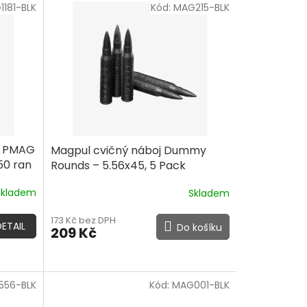
1181-BLK
Kód:
MAG215-BLK
k PMAG
Magpul cvičný náboj Dummy
50 ran
Rounds – 5.56x45, 5 Pack
Skladem
Skladem
173 Kč bez DPH
DETAIL
Do košíku
209 Kč
556-BLK
Kód:
MAG001-BLK