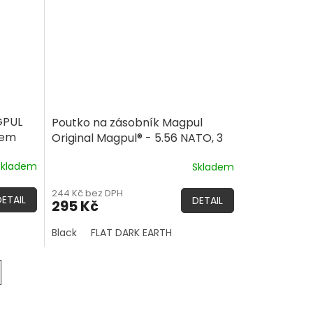
GPUL
Poutko na zásobník Magpul
kem
Original Magpul® - 5.56 NATO, 3
Pack
Skladem
Skladem
244 Kč bez DPH
DETAIL
DETAIL
295 Kč
Black
FLAT DARK EARTH