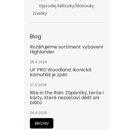
Výprodej kšiltovky/klobouky
Značky
Blog
Rozšiřujeme sortiment vybavení
Highlander
25.6.2026
UF PRO Woodland: ikonická
kamufláž je zpět
27.5.2026
Rite in the Rain: Zápisníky, terče i
karty, které nezastaví déšť ani
bláto
24.4.2026
ARCHIV