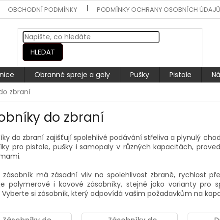
OBCHODNÍ PODMÍNKY
PODMÍNKY OCHRANY OSOBNÍCH ÚDAJ
HLEDAT
nice
Obranné spreje a gely
Pušky
Pistole
Ná
do zbraní
obníky do zbraní
ky do zbraní zajišťují spolehlivé podávání střeliva a plynulý chod
íky pro pistole, pušky i samopaly v různých kapacitách, prove
rmami.
ní zásobník má zásadní vliv na spolehlivost zbraně, rychlost př
je polymerové i kovové zásobníky, stejně jako varianty pro sp
. Vyberte si zásobník, který odpovídá vašim požadavkům na kapac