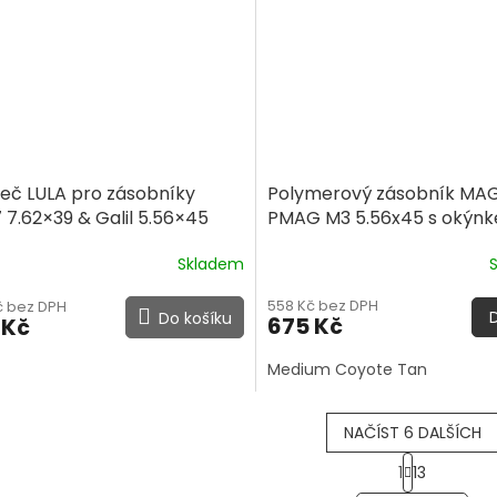
ječ LULA pro zásobníky
Polymerový zásobník MA
 7.62×39 & Galil 5.56×45
PMAG M3 5.56x45 s okýn
pro AR-15, 30 ran
Skladem
558 Kč bez DPH
č bez DPH
Do košíku
675 Kč
 Kč
Medium Coyote Tan
NAČÍST 6 DALŠÍCH
S
1
13
t
O