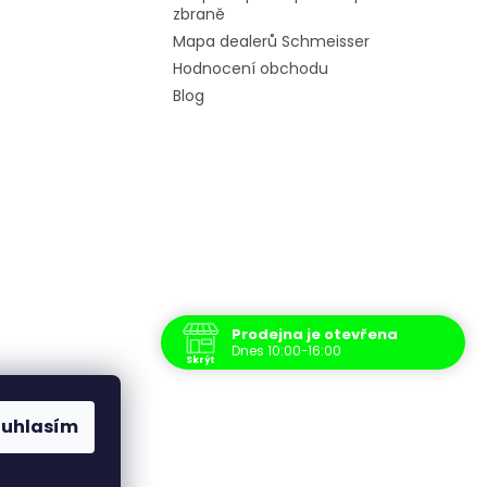
zbraně
Mapa dealerů Schmeisser
Hodnocení obchodu
Blog
Prodejna je otevřena
Dnes 10:00-16:00
Skrýt
Navštivte nás osobně
Čas
ouhlasím
Po
10:00 - 17:00
Út
10:00 - 17:00
St
10:00 - 17:00