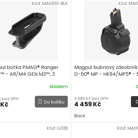
Kód:
MAG561-BLK
Kód:
MAG
ul botka PMAG® Ranger
Magpul bubnový zásobní
e™ - AR/M4 GEN M3™, 3
D-50® MP - HK94/MP5® - 
Skladem
3 685 Kč bez DPH
č bez DPH
Do košíku
4 459 Kč
 Kč
Black
Kód:
LU12B
Kód:
MAG