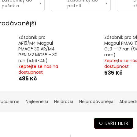
Zásobníky do
Zásobníky do
D
pušek a
pistolí
z
samopalů
rodávanější
Zásobník pro
Zásobník pro G
AR15/M4 Magpul
Magpul PMAG 1
PMAG® 30 AR/M4
GL9 – 17 ran (9
GEN M2 MOE® – 30
mm)
ran (5.56×45)
Zeptejte se ná
Zeptejte se nás na
dostupnost
dostupnost
535 Kč
485 Kč
ručujeme
Nejlevnější
Nejdražší
Nejprodávanější
Abeced
OTEVŘÍT FILTR