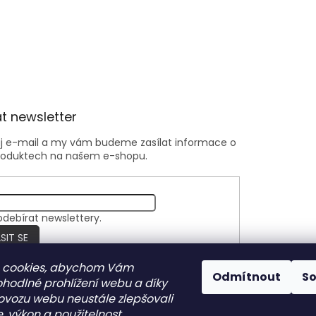
t newsletter
ůj e-mail a my vám budeme zasílat informace o
roduktech na našem e-shopu.
odebírat newslettery.
SIT SE
 cookies, abychom Vám
Odmítnout
S
ohodlné prohlížení webu a díky
Nite Ize Czech
ovozu webu neustále zlepšovali
, výkon a použitelnost.