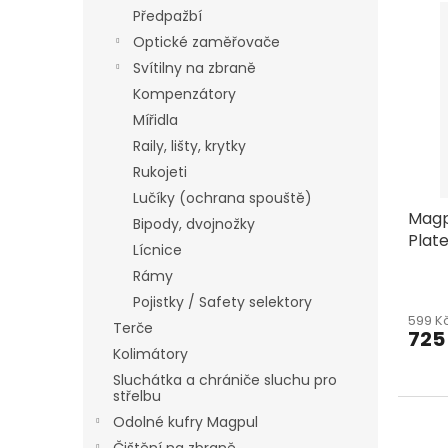
V
r
Předpažbí
ý
o
Optické zaměřovače
p
d
i
Svítilny na zbraně
u
s
Kompenzátory
k
p
Mířidla
t
r
ů
Raily, lišty, krytky
o
Rukojeti
d
u
Lučíky (ochrana spouště)
Magp
k
Bipody, dvojnožky
Plat
t
Lícnice
Pack
ů
Rámy
Pojistky / Safety selektory
599 K
Terče
725
Kolimátory
Sluchátka a chrániče sluchu pro
střelbu
Odolné kufry Magpul