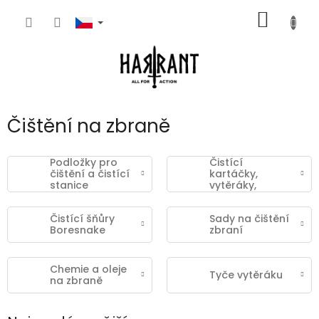
Přejít
NÁKUP
na
obsah
KOŠÍK
Čištění na zbraně
Podložky pro
Čistící
čištění a čistící
kartáčky,
stanice
vytěráky,
škrabky
Čistící šňůry
Sady na čištění
Boresnake
zbraní
Chemie a oleje
Tyče vytěráku
na zbraně