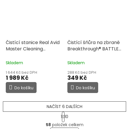
Čistící stanice Real Avid
Čistící šňůra na zbraně
Master Cleaning
Breakthrough® BATTLE
Station® - Universal Gun
ROPES™ GEN 2- .22, .223
Cal
Skladem
Skladem
1 644 Kč bez DPH
288 Kč bez DPH
1 989 Kč
349 Kč
Do košíku
Do košíku
NAČÍST 6 DALŠÍCH
S
1
10
t
O
r
58
položek celkem
v
á