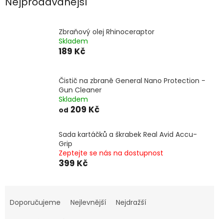
Nejprodávanější
Zbraňový olej Rhinoceraptor
Skladem
189 Kč
Čistič na zbraně General Nano Protection -
Gun Cleaner
Skladem
209 Kč
od
Sada kartáčků a škrabek Real Avid Accu-
Grip
Zeptejte se nás na dostupnost
399 Kč
Ř
a
Doporučujeme
Nejlevnější
Nejdražší
z