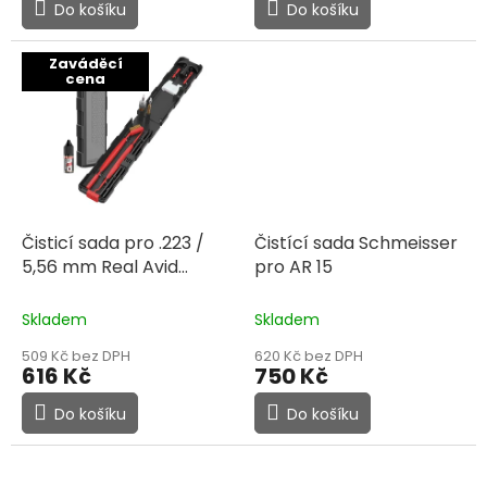
Do košíku
Do košíku
Zaváděcí
cena
Čisticí sada pro .223 /
Čistící sada Schmeisser
5,56 mm Real Avid
pro AR 15
Prime-223 Cleaning Kit
Skladem
Skladem
509 Kč bez DPH
620 Kč bez DPH
616 Kč
750 Kč
Do košíku
Do košíku