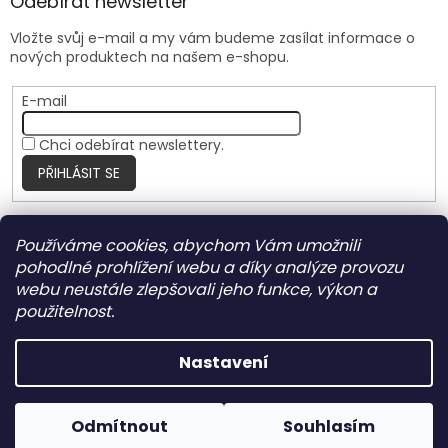
Odebírat newsletter
Vložte svůj e-mail a my vám budeme zasílat informace o
nových produktech na našem e-shopu.
E-mail
Chci odebírat newslettery.
PŘIHLÁSIT SE
Používáme cookies, abychom Vám umožnili
Nite Ize Czech
pohodlné prohlížení webu a díky analýze provozu
webu neustále zlepšovali jeho funkce, výkon a
použitelnost.
Vytvořil Shoptet
Nastavení
Copyright 2026
HARRANT
. Všechna práva vyhrazena.
Odmítnout
Souhlasím
Upravit nastavení cookies