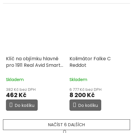
Klíč na objímku hlavně
Kolimátor Falke C
pro 1911 Real Avid Smart
Reddot
Wrench 1911
Skladem
Skladem
382 Kč bez DPH
6 777 Kč bez DPH
462 Kč
8 200 Kč
Do košíku
Do košíku
NAČÍST 6 DALŠÍCH
S