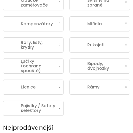
Optické
Svítilny na
zaměřovače
zbraně
Kompenzátory
Mířidla
Raily, lišty,
Rukojeti
krytky
Lučíky
Bipody,
(ochrana
dvojnožky
spouště)
Lícnice
Rámy
Pojistky / Safety
selektory
Nejprodávanější