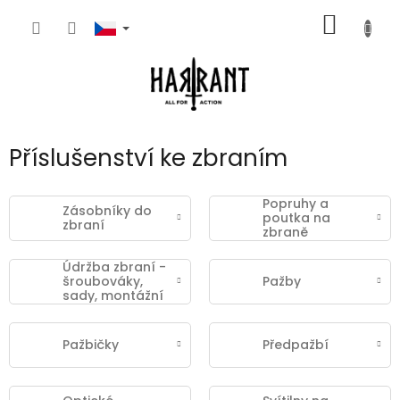
Přejít
NÁKUP
na
obsah
KOŠÍK
Příslušenství ke zbraním
Popruhy a
Zásobníky do
poutka na
zbraní
zbraně
Údržba zbraní -
šroubováky,
Pažby
sady, montážní
klíče
Pažbičky
Předpažbí