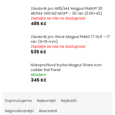
Zásobník pro AR15/M4 Magpul PMAG® 30
AR/M4 GEN M2 MOE® – 30 ran (5.56×45)
Zeptejte se nás na dostupnost
485 Kč
Zásobník pro Glock Magpul PMAG 17 GL9 – 17
ran (9×19 mm)
Zeptejte se nás na dostupnost
535 Kč
Nízkoprofilová krytka Magpul Share Icon
Ladder Rail Panel
Skladem
345 Kč
Ř
a
Doporučujeme
Nejlevnější
Nejdražší
z
e
Nejprodávanější
Abecedně