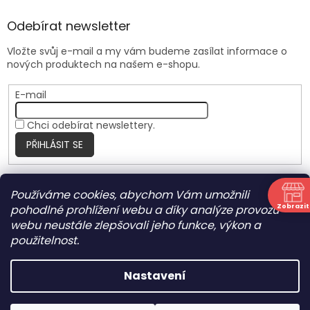
Odebírat newsletter
Vložte svůj e-mail a my vám budeme zasílat informace o
nových produktech na našem e-shopu.
E-mail
Chci odebírat newslettery.
PŘIHLÁSIT SE
Používáme cookies, abychom Vám umožnili
Nite Ize Czech
Zobrazit
pohodlné prohlížení webu a díky analýze provozu
N
webu neustále zlepšovali jeho funkce, výkon a
použitelnost.
Vytvořil Shoptet
Nastavení
Copyright 2026
HARRANT
. Všechna práva vyhrazena.