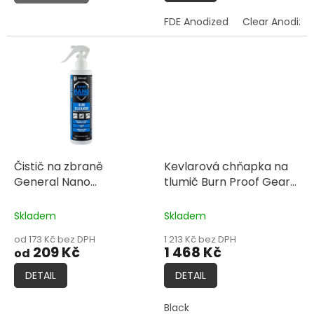
FDE Anodized
Clear Anodize
Čistič na zbraně
Kevlarová chňapka na
General Nano
tlumič Burn Proof Gear
Protection - Gun
Kevlar Hank
Cleaner
Skladem
Skladem
od 173 Kč bez DPH
1 213 Kč bez DPH
209 Kč
1 468 Kč
od
DETAIL
DETAIL
Black