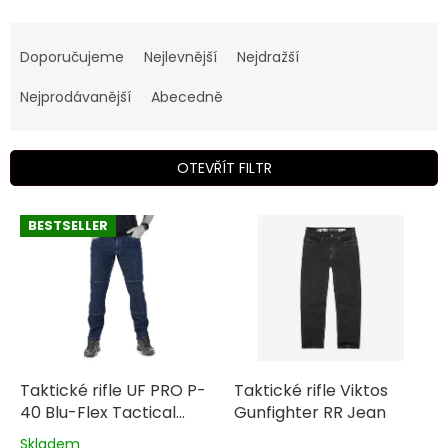
Ř
a
Doporučujeme
Nejlevnější
Nejdražší
z
e
Nejprodávanější
Abecedně
n
í
p
OTEVŘÍT FILTR
r
o
V
BESTSELLER
d
ý
u
p
k
i
t
s
ů
p
r
o
d
Taktické rifle UF PRO P-
Taktické rifle Viktos
u
40 Blu-Flex Tactical
Gunfighter RR Jean
k
Jeans
Skladem
Průměrné