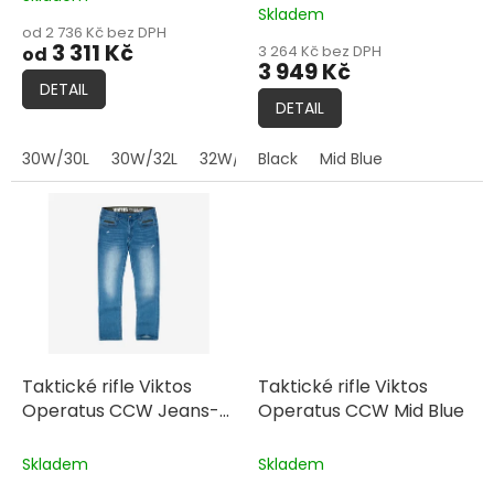
t
Skladem
hodnocení
ů
od 2 736 Kč bez DPH
produktu
3 311 Kč
3 264 Kč bez DPH
od
je
3 949 Kč
5,0
DETAIL
z
DETAIL
5
hvězdiček.
30W/30L
30W/32L
32W/30L
Black
32W/34L
Mid Blue
33W/34L
34
Taktické rifle Viktos
Taktické rifle Viktos
Operatus CCW Jeans-
Operatus CCW Mid Blue
Faded Distressed Blue
Skladem
Skladem