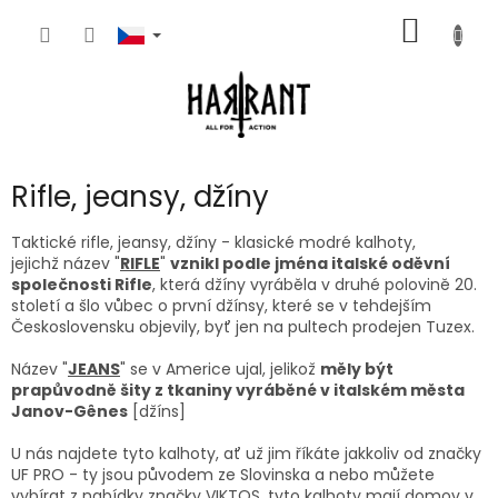
Přejít
NÁKUP
na
obsah
KOŠÍK
Rifle, jeansy, džíny
Taktické rifle, jeansy, džíny - klasické modré kalhoty,
jejichž
název "
RIFLE
"
vznikl podle jména italské oděvní
společnosti Rifle
, která džíny vyráběla v druhé polovině 20.
století a šlo vůbec o první džínsy, které se v tehdejším
Československu objevily, byť jen na pultech prodejen Tuzex.
Název "
JEANS
" se v Americe ujal, jelikož
měly být
prapůvodně šity z tkaniny vyráběné v italském města
Janov-Gênes
[džíns]
U nás najdete tyto kalhoty, ať už jim říkáte jakkoliv od značky
UF PRO - ty jsou původem ze Slovinska a nebo můžete
vybírat z nabídky značky VIKTOS, tyto kalhoty mají domov v