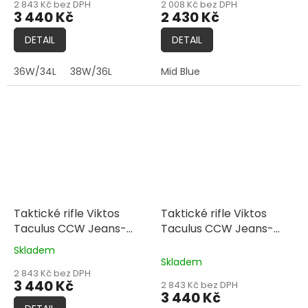
2 843 Kč bez DPH
2 008 Kč bez DPH
3 440 Kč
2 430 Kč
DETAIL
DETAIL
36W/34L
38W/36L
Mid Blue
Taktické rifle Viktos
Taktické rifle Viktos
Taculus CCW Jeans-
Taculus CCW Jeans-
Blue
Black
Skladem
Průměrné
Skladem
hodnocení
2 843 Kč bez DPH
produktu
3 440 Kč
2 843 Kč bez DPH
je
3 440 Kč
5,0