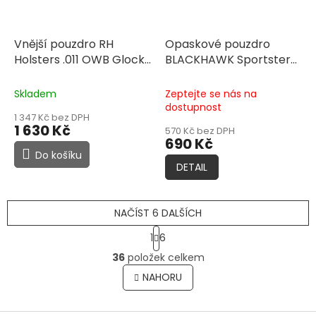
Vnější pouzdro RH
Opaskové pouzdro
Holsters .011 OWB Glock
BLACKHAWK Sportster
48 rail, pravé, poloviční
pro 1911, pravostranné,
sweatguard, průvleky
černé
Skladem
Zeptejte se nás na
40mm, černé
dostupnost
1 347 Kč bez DPH
1 630 Kč
570 Kč bez DPH
690 Kč
Do košíku
DETAIL
NAČÍST 6 DALŠÍCH
S
1
6
t
O
r
36
položek celkem
v
á
l
NAHORU
n
á
k
o
d
v