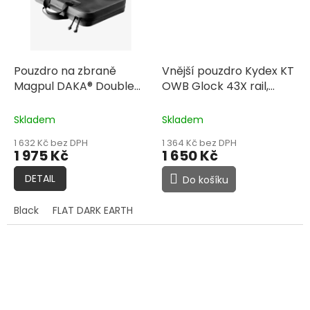
Pouzdro na zbraně
Vnější pouzdro Kydex KT
Magpul DAKA® Double
OWB Glock 43X rail,
Pistol Case
pravák, speedloops
45mm, černé
Skladem
Skladem
1 632 Kč bez DPH
1 364 Kč bez DPH
1 975 Kč
1 650 Kč
DETAIL
Do košíku
Black
FLAT DARK EARTH