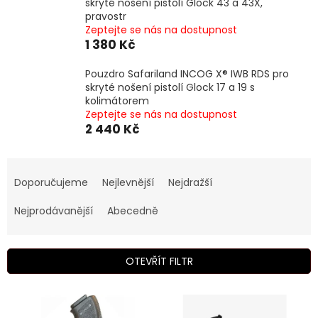
skryté nošení pistolí Glock 43 a 43X,
pravostr
Zeptejte se nás na dostupnost
1 380 Kč
Pouzdro Safariland INCOG X® IWB RDS pro
skryté nošení pistolí Glock 17 a 19 s
kolimátorem
Zeptejte se nás na dostupnost
2 440 Kč
Ř
a
Doporučujeme
Nejlevnější
Nejdražší
z
e
Nejprodávanější
Abecedně
n
í
p
OTEVŘÍT FILTR
r
o
V
d
ý