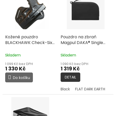
u
p
k
i
t
s
ů
p
r
o
d
Kožené pouzdro
Pouzdro na zbraň
u
BLACKHAWK Check-Six
Magpul DAKA® Single
k
pro 1911 4",
Pistol Case
t
pravostranné, černé
Skladem
Skladem
ů
1 099 Kč bez DPH
1 090 Kč bez DPH
1 330 Kč
1 319 Kč
DETAIL
Do košíku
Black
FLAT DARK EARTH