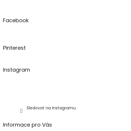
Z
a
á
c
á
n
í
p
í
p
a
Facebook
r
t
v
í
k
y
v
Pinterest
ý
p
i
s
Instagram
u
Sledovat na Instagramu
Informace pro Vás