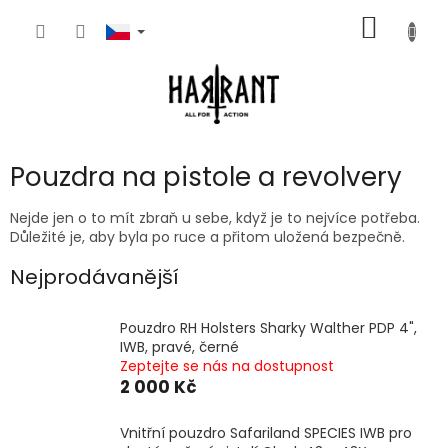
Přejít
NÁKUP
na
obsah
KOŠÍK
Pouzdra na pistole a revolvery
Nejde jen o to mít zbraň u sebe, když je to nejvíce potřeba.
Důležité je, aby byla po ruce a přitom uložená bezpečně.
Nejprodávanější
Pouzdro RH Holsters Sharky Walther PDP 4",
IWB, pravé, černé
Zeptejte se nás na dostupnost
2 000 Kč
Vnitřní pouzdro Safariland SPECIES IWB pro