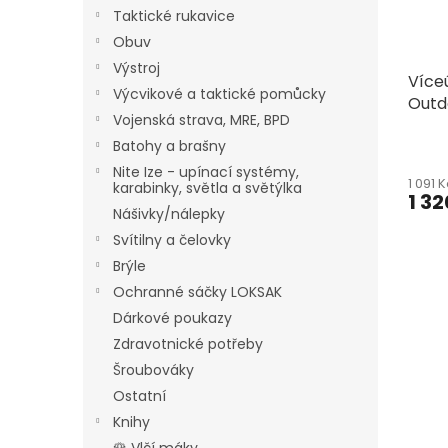
Taktické rukavice
Obuv
Výstroj
Více
Výcvikové a taktické pomůcky
Outd
Vojenská strava, MRE, BPD
Oran
Batohy a brašny
Nite Ize - upínací systémy,
1 091 
karabinky, světla a světýlka
1 32
Nášivky/nálepky
Svítilny a čelovky
Brýle
Ochranné sáčky LOKSAK
Dárkové poukazy
Zdravotnické potřeby
Šroubováky
Ostatní
Knihy