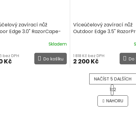
účelový zavírací nůž
Víceúčelový zavírací nůž
oor Edge 3.0" RazorCape-
Outdoor Edge 3.5" RazorP
ge
Orange
Skladem
Kč bez DPH
1 818 Kč bez DPH
Do košíku
Do 
0 Kč
2 200 Kč
NAČÍST 5 DALŠÍCH
S
1
2
t
O
r
v
NAHORU
á
l
n
á
k
d
o
a
v
c
á
í
n