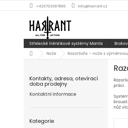
Přejít
+420703397865
info@harrant.cz
na
obsah
Střelecké tréninkové systémy Mantis
Brokov
Domů
Nože
RazorSafe – nože s výměnnou
P
Raz
o
s
Kontakty, adresa, otevírací
RazorS
t
doba prodejny
práci.
r
a
Kontaktní informace
Systém
n
brousi
n
nůž víc
í
Přeskočit
p
Kategorie
kategorie
a