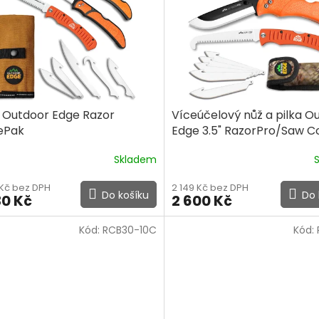
 Outdoor Edge Razor
Víceúčelový nůž a pilka O
ePak
Edge 3.5" RazorPro/Saw 
Orange Box
Skladem
 Kč bez DPH
2 149 Kč bez DPH
Do košíku
Do 
30 Kč
2 600 Kč
Kód:
RCB30-10C
Kód: