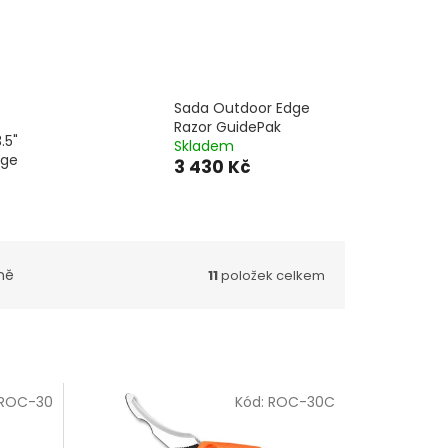
Sada Outdoor Edge
Razor GuidePak
.5"
Skladem
nge
3 430 Kč
ně
11
položek celkem
ROC-30
Kód:
ROC-30C