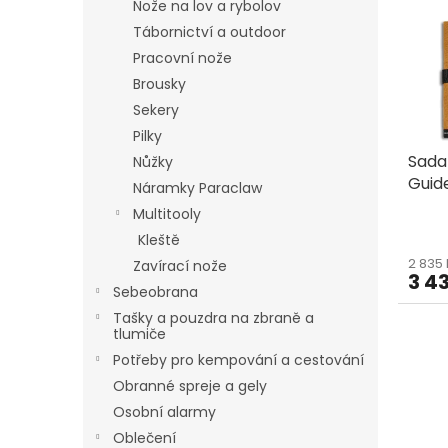
d
Nože na lov a rybolov
i
u
s
Tábornictví a outdoor
k
p
Pracovní nože
t
r
Brousky
ů
o
Sekery
d
Pilky
u
Sada
k
Nůžky
Guid
t
Náramky Paraclaw
ů
Multitooly
Kleště
2 835
Zavírací nože
3 4
Sebeobrana
Tašky a pouzdra na zbraně a
tlumiče
Potřeby pro kempování a cestování
Obranné spreje a gely
Osobní alarmy
Oblečení