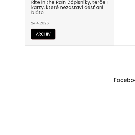
Rite in the Rain: Zápisníky, terče i
karty, které nezastaví déšť ani
bláto
24.4.2026
ARCHIV
Z
á
p
a
t
Facebo
í