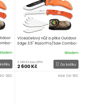
utdoor
Víceúčelový nůž a pilka Outdoor
Combo-
Edge 3.5" RazorPro/Saw Combo-
Orange Clam
Skladem
Skladem
2 149 Kč bez DPH
košíku
Do košíku
2 600 Kč
RO-20C
Kód:
OX-10C