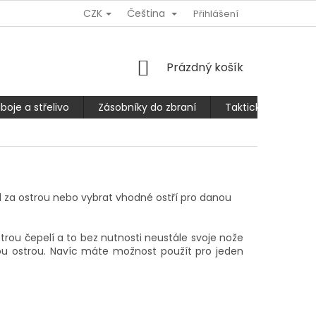
CZK
Čeština
Ů
REKLAMACE NEBO VRÁCENÍ/VÝMĚNA ZBOŽÍ
Přihlášení
SLEVA 10% PRO
NÁKUPNÍ
Prázdný košík
KOŠÍK
boje a střelivo
Zásobníky do zbraní
Taktické kalhoty
 za ostrou nebo vybrat vhodné ostří pro danou
trou čepelí a to bez nutnosti neustále svoje nože
vou ostrou. Navíc máte možnost použít pro jeden