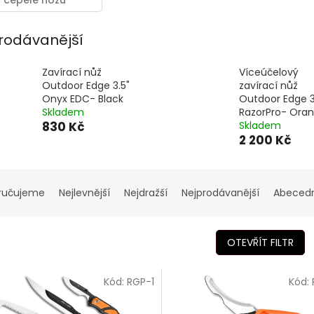
čepele nožů
Razor Safe
rodávanější
Zavírací nůž
Víceúčelový
Outdoor Edge 3.5"
zavírací nůž
Onyx EDC- Black
Outdoor Edge 3
Skladem
RazorPro- Ora
830 Kč
Skladem
2 200 Kč
ručujeme
Nejlevnější
Nejdražší
Nejprodávanější
Abeced
OTEVŘÍT FILTR
Kód:
RGP-1
Kód: