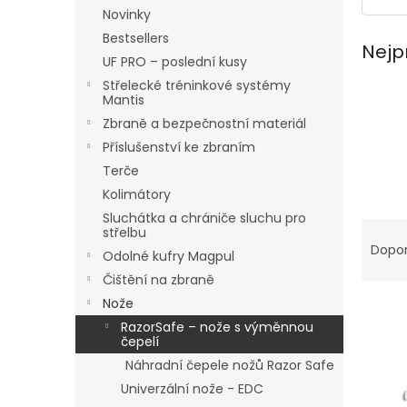
n
Novinky
e
Bestsellers
l
Nejp
UF PRO – poslední kusy
Střelecké tréninkové systémy
Mantis
Zbraně a bezpečnostní materiál
Příslušenství ke zbraním
Terče
Kolimátory
Sluchátka a chrániče sluchu pro
Ř
střelbu
a
Dopo
Odolné kufry Magpul
z
Čištění na zbraně
e
Nože
n
í
RazorSafe – nože s výměnnou
čepelí
p
V
r
Náhradní čepele nožů Razor Safe
ý
o
Univerzální nože - EDC
p