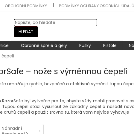
OBCHODNÍ PODMÍNKY
PODMÍNKY OCHRANY OSOBNÍCH ÚDAJ
HLEDAT
nice
Obranné spreje a gely
Pušky
Pistole
Ná
 čepelí
orSafe – nože s výměnnou čepelí
afe umožňuje rychle, bezpečně a efektivně vyměnit tupou čepel
 RazorSafe byl vytvořen pro to, abyste vždy mohli pracovat s os
t. Tupou čepel stačí vysunout ze základny čepel a nasadit no
e druhů čepelí a použít zrovna tu, která vám nejvíce vyhovuje
Náhradní