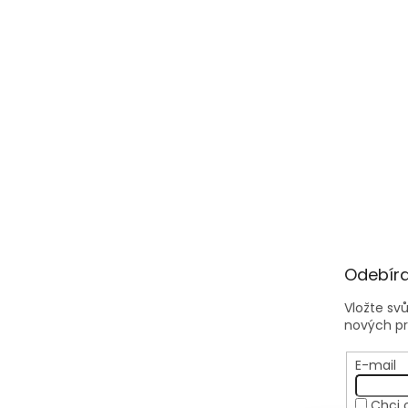
Odebíra
Vložte sv
nových p
E-mail
Chci 