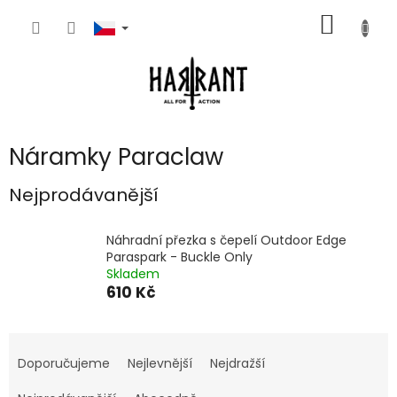
Přejít
NÁKUP
na
obsah
KOŠÍK
Náramky Paraclaw
Nejprodávanější
Náhradní přezka s čepelí Outdoor Edge
Paraspark - Buckle Only
Skladem
610 Kč
Ř
a
Doporučujeme
Nejlevnější
Nejdražší
z