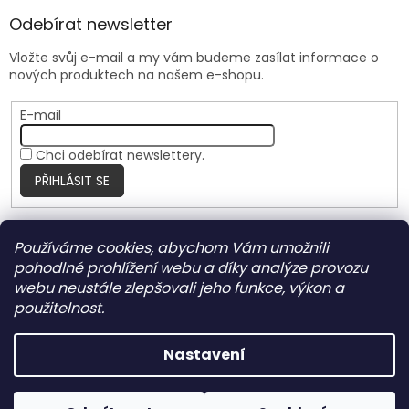
Odebírat newsletter
Vložte svůj e-mail a my vám budeme zasílat informace o
nových produktech na našem e-shopu.
E-mail
Chci odebírat newslettery.
PŘIHLÁSIT SE
Používáme cookies, abychom Vám umožnili
Nite Ize Czech
pohodlné prohlížení webu a díky analýze provozu
webu neustále zlepšovali jeho funkce, výkon a
použitelnost.
Vytvořil Shoptet
Nastavení
Copyright 2026
HARRANT
. Všechna práva vyhrazena.