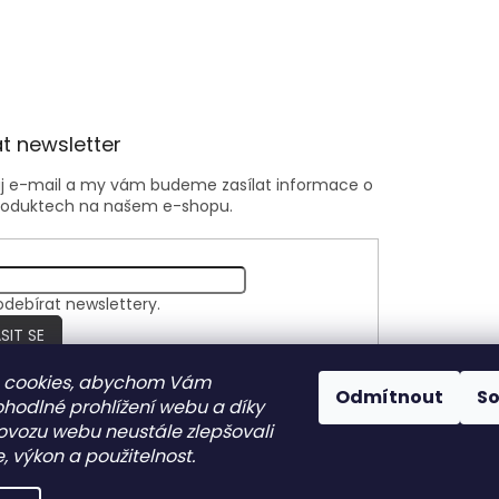
t newsletter
ůj e-mail a my vám budeme zasílat informace o
roduktech na našem e-shopu.
odebírat newslettery.
SIT SE
 cookies, abychom Vám
Odmítnout
S
ohodlné prohlížení webu a díky
Nite Ize Czech
ovozu webu neustále zlepšovali
, výkon a použitelnost.