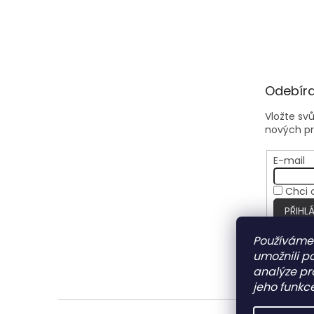
Odebíra
Vložte sv
nových p
E-mail
Chci 
PŘIHLÁ
Používáme
umožnili p
analýze pr
jeho funkce