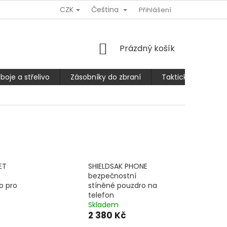
CZK
Čeština
Ů
REKLAMACE NEBO VRÁCENÍ/VÝMĚNA ZBOŽÍ
Přihlášení
SLEVA 10% PRO
NÁKUPNÍ
Prázdný košík
KOŠÍK
boje a střelivo
Zásobníky do zbraní
Taktické kalhoty
ET
SHIELDSAK PHONE
bezpečnostní
o pro
stíněné pouzdro na
telefon
Skladem
2 380 Kč