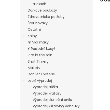
aLoksak
Dárkové poukazy
Zdravotnické potřeby
Šroubováky
Ostatní
Knihy
🌹 Vlčí máky
⚡ Poslední kusy!
Rite in the rain
Shot Timery
Makety
Dobíjecí baterie
Letní výprodej
Výprodej trička
Výprodej kraťasy
Výprodej sluneční brýle
Výprodej kšiltovky/klobouky