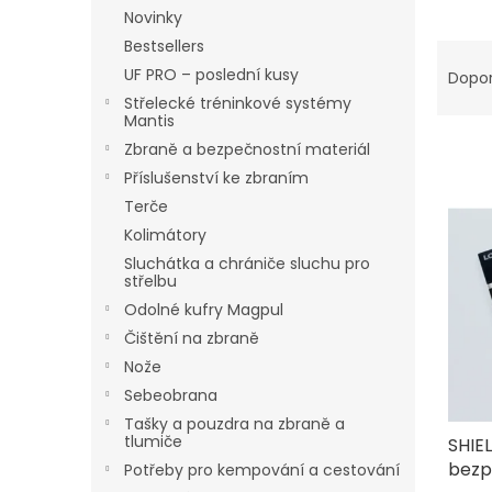
n
Novinky
e
Bestsellers
Ř
l
a
UF PRO – poslední kusy
Dopo
z
Střelecké tréninkové systémy
e
Mantis
n
Zbraně a bezpečnostní materiál
í
Příslušenství ke zbraním
p
V
Terče
r
ý
Kolimátory
o
p
Sluchátka a chrániče sluchu pro
d
i
střelbu
u
s
Odolné kufry Magpul
k
p
t
Čištění na zbraně
r
ů
Nože
o
Sebeobrana
d
u
Tašky a pouzdra na zbraně a
tlumiče
SHIE
k
bezp
t
Potřeby pro kempování a cestování