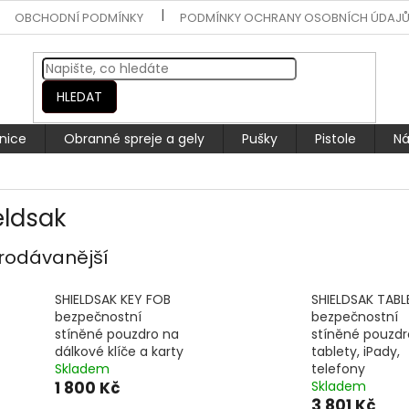
OBCHODNÍ PODMÍNKY
PODMÍNKY OCHRANY OSOBNÍCH ÚDAJ
HLEDAT
nice
Obranné spreje a gely
Pušky
Pistole
Ná
eldsak
rodávanější
SHIELDSAK KEY FOB
SHIELDSAK TABL
bezpečnostní
bezpečnostní
stíněné pouzdro na
stíněné pouzdr
dálkové klíče a karty
tablety, iPady,
Skladem
telefony
1 800 Kč
Skladem
3 801 Kč