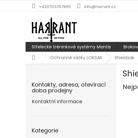
Přejít
+420703397865
info@harrant.cz
na
obsah
Střelecké tréninkové systémy Mantis
Brokov
Domů
Ochranné sáčky LOKSAK
Shieldsak
P
Shi
o
s
Kontakty, adresa, otevírací
Nejp
t
doba prodejny
r
a
Kontaktní informace
n
n
í
Přeskočit
p
Kategorie
kategorie
a