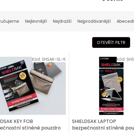
ručujeme
Nejlevnější
Nejdražší
Nejprodávanější
Abeced
OTEVŘÍT FILTR
Kód:
SHSAK-SL-K
Kód:
SHS
LDSAK KEY FOB
SHIELDSAK LAPTOP
ečnostní stíněné pouzdro
bezpečnostní stíněné po