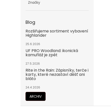
Značky
Blog
Rozšiřujeme sortiment vybavení
Highlander
25.6.2026
UF PRO Woodland: ikonická
kamufláž je zpět
27.5.2026
Rite in the Rain: Zápisníky, terče i
karty, které nezastaví déšť ani
bláto
24.4.2026
ARCHIV
Z