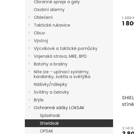
na dá
ů
Obranné spreje a gely
Osobní alarmy
Oblečení
1 488
1 8
Taktické rukavice
Obuv
Výstroj
Výcvikové a taktické pomůcky
Vojenská strava, MRE, BPD
Batohy a brašny
Nite Ize - upínací systémy,
karabinky, světla a světýlka
Nášivky/nálepky
Svítilny a čelovky
SHIE
Brýle
stín
Ochranné sáčky LOKSAK
iPady
Splashsak
Shieldsak
3 141 
OPSAK
3 80