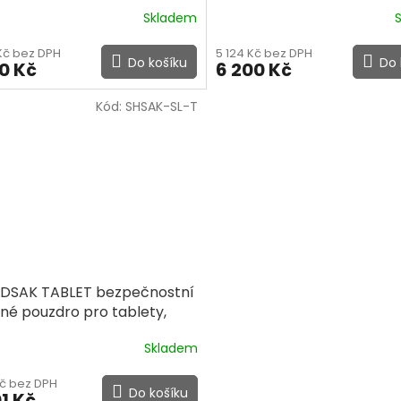
lkové klíče a karty
pro laptopy
Skladem
 Kč bez DPH
5 124 Kč bez DPH
Do košíku
Do 
00 Kč
6 200 Kč
Kód:
SHSAK-SL-T
LDSAK TABLET bezpečnostní
ěné pouzdro pro tablety,
, telefony
Skladem
Kč bez DPH
Do košíku
1 Kč