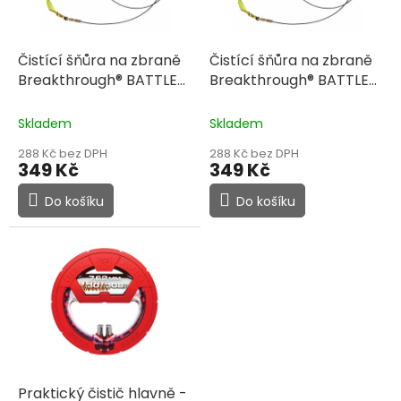
p
r
o
d
Čistící šňůra na zbraně
Čistící šňůra na zbraně
u
Breakthrough® BATTLE
Breakthrough® BATTLE
k
ROPES™ GEN 2- .22, .223
ROPES™ GEN 2- .30 Cal
t
Cal
Skladem
Skladem
ů
288 Kč bez DPH
288 Kč bez DPH
349 Kč
349 Kč
Do košíku
Do košíku
Praktický čistič hlavně -