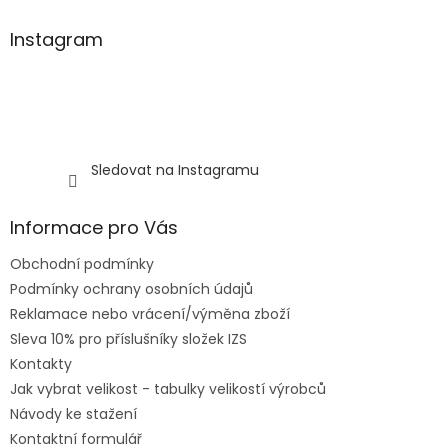
v
ý
Instagram
p
i
s
u
Sledovat na Instagramu
Informace pro Vás
Obchodní podmínky
Podmínky ochrany osobních údajů
Reklamace nebo vrácení/výměna zboží
Sleva 10% pro příslušníky složek IZS
Kontakty
Jak vybrat velikost - tabulky velikostí výrobců
Návody ke stažení
Kontaktní formulář