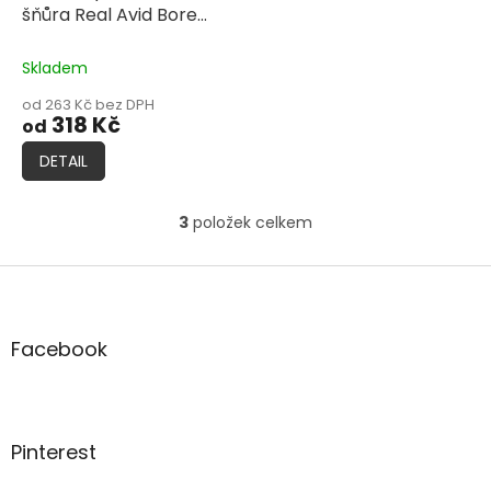
šňůra Real Avid Bore
Boss®
Skladem
od 263 Kč bez DPH
318 Kč
od
DETAIL
3
položek celkem
O
v
l
Z
á
á
d
p
a
a
Facebook
c
t
í
í
p
r
v
Pinterest
k
y