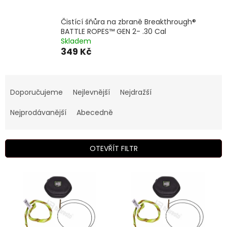
Čistící šňůra na zbraně Breakthrough®
BATTLE ROPES™ GEN 2- .30 Cal
Skladem
349 Kč
Ř
a
Doporučujeme
Nejlevnější
Nejdražší
z
e
Nejprodávanější
Abecedně
n
í
p
OTEVŘÍT FILTR
r
o
V
d
ý
u
p
k
i
t
s
ů