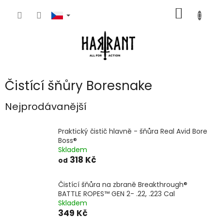
Přejít
NÁKUP
na
obsah
KOŠÍK
Čistící šňůry Boresnake
Nejprodávanější
Praktický čistič hlavně - šňůra Real Avid Bore
Boss®
Skladem
318 Kč
od
Čistící šňůra na zbraně Breakthrough®
BATTLE ROPES™ GEN 2- .22, .223 Cal
Skladem
349 Kč