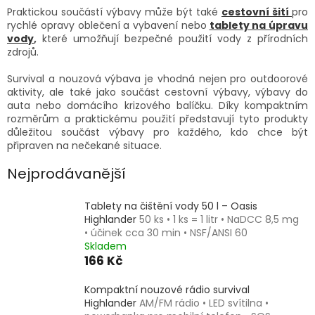
Praktickou součástí výbavy může být také
cestovní šití
pro
rychlé opravy oblečení a vybavení nebo
tablety na úpravu
vody
,
které umožňují bezpečné použití vody z přírodních
zdrojů.
Survival a nouzová výbava je vhodná nejen pro outdoorové
aktivity, ale také jako součást cestovní výbavy, výbavy do
auta nebo domácího krizového balíčku. Díky kompaktním
rozměrům a praktickému použití představují tyto produkty
důležitou součást výbavy pro každého, kdo chce být
připraven na nečekané situace.
Nejprodávanější
Tablety na čištění vody 50 l – Oasis
Highlander
50 ks • 1 ks = 1 litr • NaDCC 8,5 mg
• účinek cca 30 min • NSF/ANSI 60
Skladem
166 Kč
Kompaktní nouzové rádio survival
Highlander
AM/FM rádio • LED svítilna •