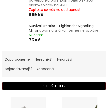
powerbanka pro mobilní telefon • SOS
alarm• solární• na kliku
Zeptejte se nás na dostupnost
999 Kč
Survival zrcátko - Highlander Signalling
Mirror
otvor na šňůrku • téměř nerozbitné
Skladem
75 Kč
Ř
a
Doporučujeme
Nejlevnější
Nejdražší
z
e
Nejprodávanější
Abecedně
n
í
p
OTEVŘÍT FILTR
r
o
V
d
ý
u