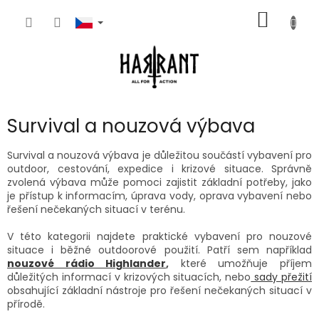
Přejít
NÁKUP
na
obsah
KOŠÍK
Survival a nouzová výbava
Survival a nouzová výbava je důležitou součástí vybavení pro
outdoor, cestování, expedice i krizové situace. Správně
zvolená výbava může pomoci zajistit základní potřeby, jako
je přístup k informacím, úprava vody, oprava vybavení nebo
řešení nečekaných situací v terénu.
V této kategorii najdete praktické vybavení pro nouzové
situace i běžné outdoorové použití. Patří sem například
nouzové rádio Highlander
,
které umožňuje příjem
důležitých informací v krizových situacích, nebo
sady přežití
obsahující základní nástroje pro řešení nečekaných situací v
přírodě.