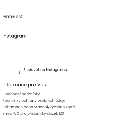
í
k
y
v
Pinterest
ý
p
i
s
Instagram
u
Sledovat na Instagramu
Informace pro Vás
Obchodní podmínky
Podmínky ochrany osobních údajů
Reklamace nebo vrácení/výměna zboží
Sleva 10% pro příslušníky složek IZS