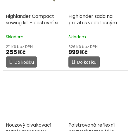
Highlander Compact
Highlander sada na
sewing kit – cestovní šicí
přežití s vodotěsným
sada
funkční výbava •
obalem
Survival kit•
outdoor • Highlander•
outdoor• EDC
Skladem
Skladem
šití na cesty
211 Kč bez DPH
826 Kč bez DPH
255 Kč
999 Kč
Do košíku
Do košíku
Nouzový bivakovací
Polstrovaná reflexní