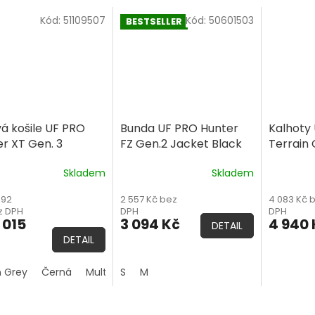
Kód:
51109507
Kód:
50601503
BESTSELLER
vá košile UF PRO
Bunda UF PRO Hunter
Kalhoty 
er XT Gen. 3
FZ Gen.2 Jacket Black
Terrain
at Shirt (UBACS)
Grey
Skladem
Skladem
ěrné
Průměrné
Průměrn
ocení
hodnocení
hodnoce
492
2 557 Kč bez
4 083 Kč 
ktu
produktu
produktu
z DPH
DPH
DPH
je
je
 015
3 094 Kč
4 940 
DETAIL
5,0
5,0
DETAIL
z
z
5
5
iček.
hvězdiček.
hvězdiček
 Grey
Černá
Multicam
S
M