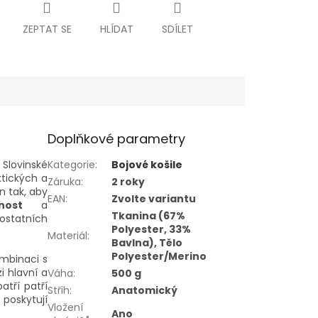
ZEPTAT SE
HLÍDAT
SDÍLET
Doplňkové parametry
Slovinské
Kategorie
:
Bojové košile
ktických a
Záruka
:
2 roky
n tak, aby
EAN
:
Zvolte variantu
nost
a
Tkanina (67%
ostatních
Polyester, 33%
Materiál
:
Bavlna), Tělo
Polyester/Merino
mbinaci s
zi hlavní a
Váha
:
500 g
atří patří
Střih
:
Anatomický
 poskytují
Vložení
Ano