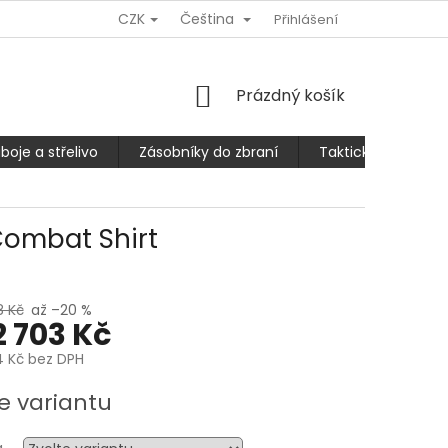
CZK
Čeština
Ů
REKLAMACE NEBO VRÁCENÍ/VÝMĚNA ZBOŽÍ
Přihlášení
SLEVA 10% PRO
NÁKUPNÍ
Prázdný košík
KOŠÍK
boje a střelivo
Zásobníky do zbraní
Taktické kalhoty
 Combat Shirt
8 Kč
až –20 %
2 703 Kč
4 Kč
bez DPH
e variantu