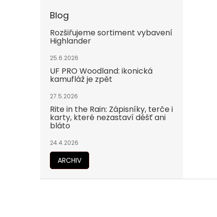
Blog
Rozšiřujeme sortiment vybavení
Highlander
25.6.2026
UF PRO Woodland: ikonická
kamufláž je zpět
27.5.2026
Rite in the Rain: Zápisníky, terče i
karty, které nezastaví déšť ani
bláto
24.4.2026
ARCHIV
Z
á
p
a