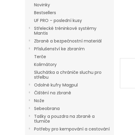
n
Novinky
e
Bestsellers
l
UF PRO – poslední kusy
Střelecké tréninkové systémy
Mantis
Zbraně a bezpečnostní materiál
Příslušenství ke zbraním
Terče
Kolimátory
Sluchátka a chrániče sluchu pro
střelbu
Odolné kufry Magpul
Čištění na zbraně
Nože
Sebeobrana
Tašky a pouzdra na zbraně a
tlumiče
Potřeby pro kempování a cestování