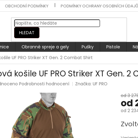
OBCHODNÍ PODMÍNKY
PODMÍNKY OCHRANY OSOBNÍCH ÚDAJ
HLEDAT
nice
Obranné spreje a gely
Pušky
Pistole
Ná
košile UF PRO Striker XT Gen. 2 Combat Shirt
ová košile UF PRO Striker XT Gen. 2
rné
dnoceno
Podrobnosti hodnocení
Značka:
UF PRO
ení
tu
od 3 27
od
od
2 23
Měrná
Zvolt
ek.
cena: