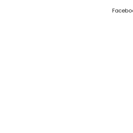
t
Facebo
í