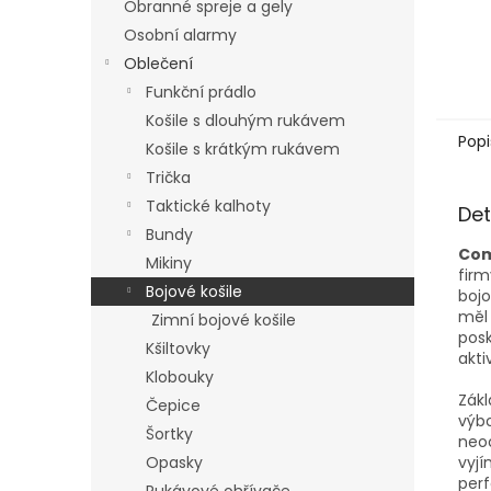
Obranné spreje a gely
Osobní alarmy
Oblečení
Funkční prádlo
Košile s dlouhým rukávem
Popi
Košile s krátkým rukávem
Trička
Taktické kalhoty
Det
Bundy
Com
Mikiny
fir
Bojové košile
bojo
mě
Zimní bojové košile
pos
Kšiltovky
akti
Klobouky
Zákl
Čepice
výb
Šortky
neoc
Opasky
vyjí
perf