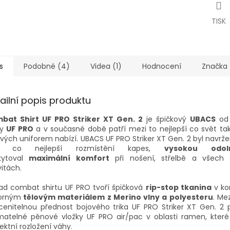
TISK
s
Podobné (4)
Videa (1)
Hodnocení
Značka
ailní popis produktu
bat Shirt UF PRO Striker XT Gen. 2
je špičkový
UBACS
od 
my
UF PRO
a v současné době patří mezi to nejlepší co svět ta
vých uniforem nabízí. UBACS UF PRO Striker XT Gen. 2 byl navrže
l co nejlepší rozmístění kapes,
vysokou odol
kytoval
maximální komfort
při nošení, střelbě a všech 
vitách.
ad combat shirtu UF PRO tvoří špičková
rip-stop tkanina
v ko
orným
tělovým materiálem z Merino vlny a polyesteru
. Me
enitelnou přednost bojového trika UF PRO Striker XT Gen. 2 p
matelné pěnové vložky UF PRO air/pac v oblasti ramen, které
ektní rozložení váhy.