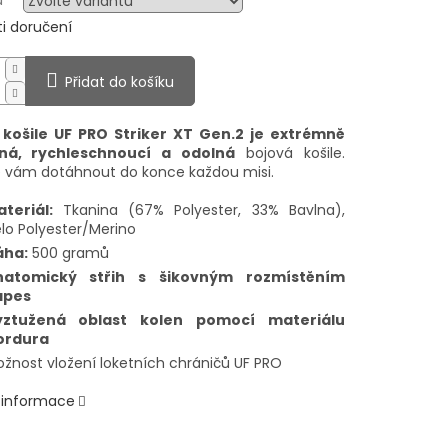
a
i doručení
Přidat do košíku
 košile UF PRO Striker XT Gen.2 je extrémně
ná, rychleschnoucí a odolná
bojová košile.
vám dotáhnout do konce každou misi.
teriál:
Tkanina (67% Polyester, 33% Bavlna),
lo Polyester/Merino
áha:
500 gramů
natomický střih s šikovným rozmístěním
apes
yztužená oblast kolen pomocí materiálu
ordura
žnost vložení loketních chráničů UF PRO
í informace