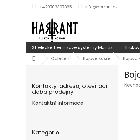
Přejít
+420703397865
info@harrant.cz
na
obsah
Střelecké tréninkové systémy Mantis
Brokov
Domů
Oblečení
Bojové košile
Bojová 
P
Boj
o
s
Průmě
Kontakty, adresa, otevírací
Neoho
t
hodnoc
doba prodejny
r
produk
a
Kontaktní informace
je
n
0,0
z
n
5
í
Přeskočit
hvězdič
p
Kategorie
kategorie
a