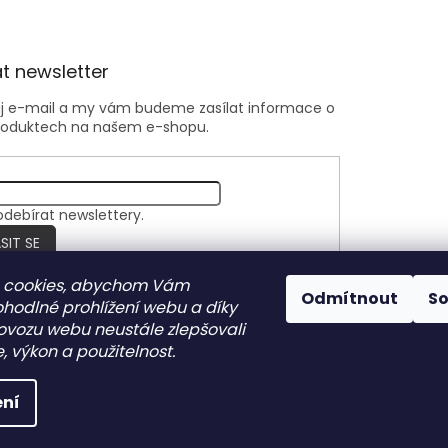
t newsletter
ůj e-mail a my vám budeme zasílat informace o
roduktech na našem e-shopu.
odebírat newslettery.
SIT SE
 cookies, abychom Vám
Odmítnout
S
ohodlné prohlížení webu a díky
Nite Ize Czech
ovozu webu neustále zlepšovali
, výkon a použitelnost.
ní
zena.
Upravit nastavení cookies