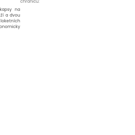
chráničů
:
 kapsy na
aží a dvou
loketních
gonomicky