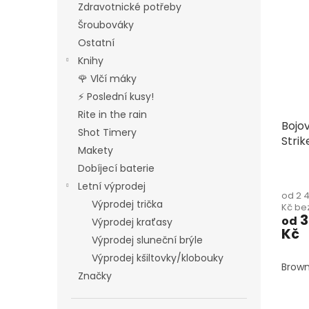
Zdravotnické potřeby
Šroubováky
Ostatní
Knihy
🌹 Vlčí máky
⚡ Poslední kusy!
Rite in the rain
Bojo
Shot Timery
Strik
Makety
Comb
Dobíjecí baterie
Prům
hodn
Letní výprodej
od 2 
produ
Výprodej trička
Kč be
je
3
od
Výprodej kraťasy
5,0
Kč
z
Výprodej sluneční brýle
5
Výprodej kšiltovky/klobouky
hvězd
Brown
Značky