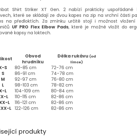
bat Shirt Striker XT Gen. 2 nabízí prakticky uspořádané
vech, které se skládají ze dvou kapes na zip na vrchní části p
es na předloktích. Za zmínku určitě stojí i možnost vložení 
áničů
UF PRO Flex Elbow Pads
, které je možné vložit do er
ované kapsy na loktech.
Obvod
Délka rukávu
(od
likost
hrudníku
límce)
X-S
80-85 cm
72-76 cm
S
86-91 cm
74-78 cm
M
92-97 cm
76-80 cm
L
98-103 cm
78-82 cm
X-L
104-109 cm
80-84 cm
XX-L
110-115 cm
82-86 cm
XX-L
116-121 cm
82-86 cm
XX-L
122-126 cm
82-86 cm
isející produkty