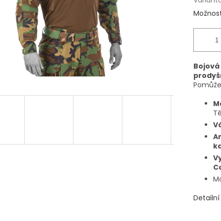
Variant
Možnost
Bojová
prodyš
Pomůže 
Ma
Tě
V
A
k
V
C
Mo
Detailn