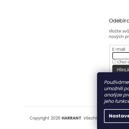
Odebíra
Vložte sv
nových p
E-mail
Chci 
PŘIHLÁ
Používáme
umožnili p
analýze pr
jeho funkce
Nastave
Copyright 2026
HARRANT
. Všechna práva vyhra