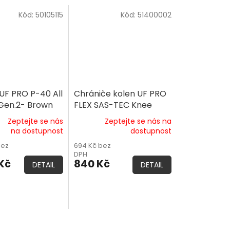
Kód:
50105115
Kód:
51400002
UF PRO P-40 All
Chrániče kolen UF PRO
 Gen.2- Brown
FLEX SAS-TEC Knee
Zeptejte se nás
Zeptejte se nás na
é
na dostupnost
dostupnost
ní
bez
694 Kč bez
DPH
Kč
840 Kč
DETAIL
DETAIL
.