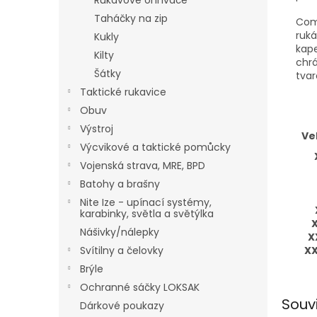
Rukávové ohřívače
Taháčky na zip
Com
ruká
Kukly
kap
Kilty
chr
Šátky
tvar
Taktické rukavice
Obuv
Výstroj
Ve
Výcvikové a taktické pomůcky
Vojenská strava, MRE, BPD
Batohy a brašny
Nite Ize - upínací systémy,
karabinky, světla a světýlka
Nášivky/nálepky
X
Svítilny a čelovky
XX
Brýle
Ochranné sáčky LOKSAK
Souv
Dárkové poukazy