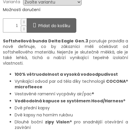
Varianta
Možnosti doručení
Přidat do košíku
Softshellová bunda Delta Eagle Gen.3
porušuje pravidla a
nově definuje, co by zákazníci měli očekávat od
softshellového materiálu. Nejenže je skutečně měkká, ale je
také lehká, tichá a nabízí vynikající tepelně izolační
vlastnosti.
100% větruodolnost a vysoká vodoodpudivost
Vynikající odvod par od těla díky technologii
COCONA®
microfleece
Vestavěné ramenní vycpávky air/pac®
Voděodolná kapuce se systémem Hood/Harness®
Dvě přední kapsy
Dvě kapsy na horním rukávu
Dlouhé boční
zipy Vislon®
pro snadnější otevírání a
zavírání