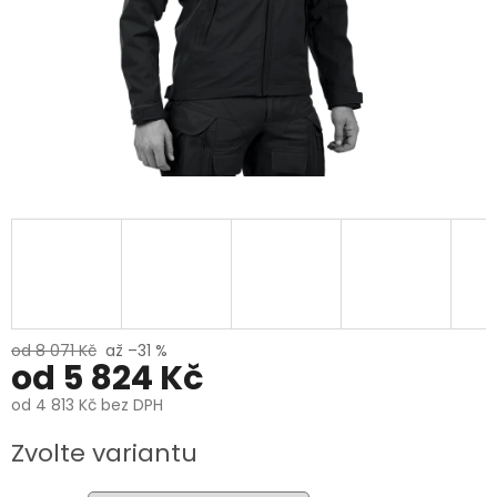
od 8 071 Kč
až –31 %
od
5 824 Kč
od
4 813 Kč
bez DPH
Měrná
Zvolte variantu
cena: