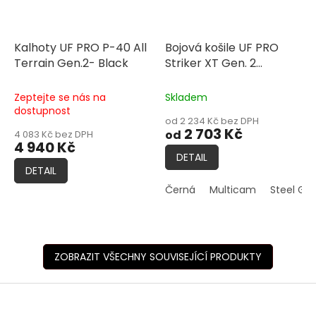
Kalhoty UF PRO P-40 All
Bojová košile UF PRO
Terrain Gen.2- Black
Striker XT Gen. 2
Combat Shirt
Zeptejte se nás na
Skladem
dostupnost
od 2 234 Kč bez DPH
2 703 Kč
od
4 083 Kč bez DPH
4 940 Kč
DETAIL
DETAIL
Černá
Multicam
Steel Gre
ZOBRAZIT VŠECHNY SOUVISEJÍCÍ PRODUKTY
Z
á