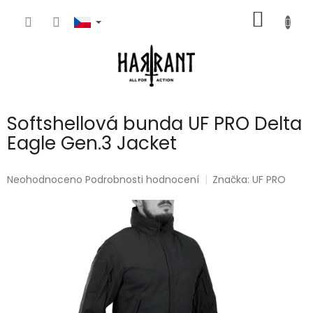
Přejít
NÁKUP
na
obsah
KOŠÍK
Softshellová bunda UF PRO Delta
Eagle Gen.3 Jacket
Průměrné
Neohodnoceno
Podrobnosti hodnocení
Značka:
UF PRO
hodnocení
produktu
je
0,0
z
5
hvězdiček.