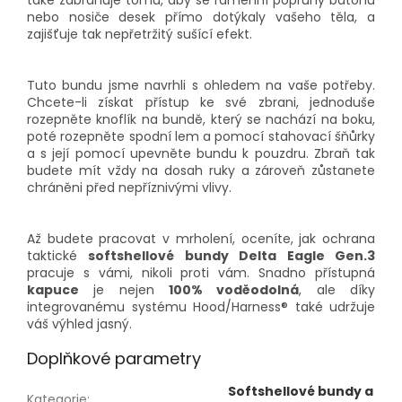
také zabraňuje tomu, aby se ramenní popruhy batohu
nebo nosiče desek přímo dotýkaly vašeho těla, a
zajišťuje tak nepřetržitý sušící efekt.
Tuto bundu jsme navrhli s ohledem na vaše potřeby.
Chcete-li získat přístup ke své zbrani, jednoduše
rozepněte knoflík na bundě, který se nachází na boku,
poté rozepněte spodní lem a pomocí stahovací šňůrky
a s její pomocí upevněte bundu k pouzdru. Zbraň tak
budete mít vždy na dosah ruky a zároveň zůstanete
chráněni před nepříznivými vlivy.
Až budete pracovat v mrholení, oceníte, jak ochrana
taktické
softshellové bundy Delta Eagle Gen.3
pracuje s vámi, nikoli proti vám. Snadno přístupná
kapuce
je nejen
100% voděodolná
, ale díky
integrovanému systému Hood/Harness® také udržuje
váš výhled jasný.
Doplňkové parametry
Softshellové bundy a
Kategorie
: