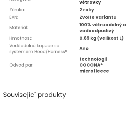
větrovky
Záruka
:
2 roky
EAN
:
Zvolte variantu
100% větruodolný a
Materiál
:
vodoodpudivý
Hmotnost
:
0,69 kg (velikost L)
Voděodolná kapuce se
Ano
systémem Hood/Harness®
:
technologii
Odvod par
:
COCONA®
microfleece
Související produkty