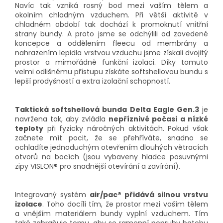
Navíc tak vzniká rosný bod mezi vaším tělem a
okolním chladným vzduchem. Při větší aktivitě v
chladném období tak dochází k promoknutí vnitřní
strany bundy. A proto jsme se odchýlili od zavedené
koncepce a oddělením fleecu od membrány a
nahrazením lepidla vrstvou vzduchu jsme získali dvojitý
prostor a mimořádně funkční izolaci. Díky tomuto
velmi odlišnému přístupu získáte softshellovou bundu s
lepší prodyšností a extra izolační schopností.
Taktická softshellová bunda Delta Eagle Gen.3
je
navržena tak, aby zvládla
nepříznivé počasí a nízké
teploty
při fyzicky náročných aktivitách. Pokud však
začnete mít pocit, že se přehříváte, snadno se
ochladíte jednoduchým otevřením dlouhých větracích
otvorů na bocích (jsou vybaveny hladce posuvnými
zipy VISLON® pro snadnější otevírání a zavírání).
Integrovaný systém
air/pac® přidává silnou vrstvu
izolace
. Toho docílí tím, že prostor mezi vaším tělem
a vnějším materiálem bundy vyplní vzduchem. Tím