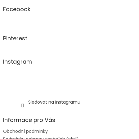
p
a
Facebook
t
í
Pinterest
Instagram
Sledovat na Instagramu
Informace pro Vás
Obchodní podmínky