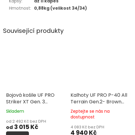
Kapsy
:
až 11 kapes
Hmotnost
:
0,88kg (velikost 34/34)
Související produkty
Bojová košile UF PRO
Kalhoty UF PRO P-40 All
Striker XT Gen. 3
Terrain Gen.2- Brown
Combat Shirt (UBACS)
Grey
Skladem
Zeptejte se nás na
Průměrné
Průměrné
dostupnost
hodnocení
hodnocení
od 2 492 Kč bez DPH
produktu
3 015 Kč
produktu
od
4 083 Kč bez DPH
je
4 940 Kč
je
5,0