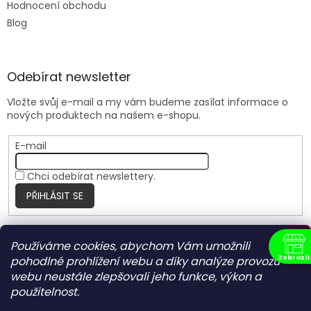
Hodnocení obchodu
Blog
Odebírat newsletter
Vložte svůj e-mail a my vám budeme zasílat informace o
nových produktech na našem e-shopu.
E-mail
Chci odebírat newslettery.
PŘIHLÁSIT SE
Používáme cookies, abychom Vám umožnili
Nite Ize Czech
Zobrazit
pohodlné prohlížení webu a díky analýze provozu
N
webu neustále zlepšovali jeho funkce, výkon a
použitelnost.