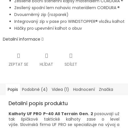
Zesílené boční stehenní kapsy materiálem CORDURA ®
Zesílený spodní lem nohavic materiálem CORDURA ®
Dvousměrný zip (rozparek)
Integrovaný zip v pase pro WINDSTOPPER® vložku kalhot
Háčky pro upevnění kalhot o obuv
Detailní informace
ZEPTAT SE
HLÍDAT
SDÍLET
Popis
Podobné (4)
Videa (1)
Hodnocení
Značka
Detailní popis produktu
Kalhoty UF PRO P-40 All Terrain Gen. 2
posouvají už
tak špičkové taktické kalhoty zase o level
výše. Slovinská firma UF PRO
se specializuje na vývoj a