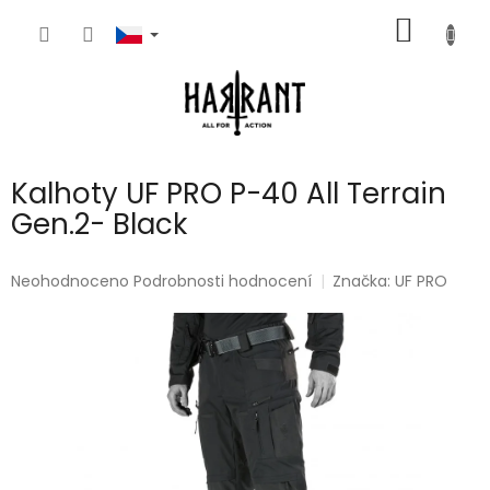
Přejít
NÁKUP
na
obsah
KOŠÍK
Kalhoty UF PRO P-40 All Terrain
Gen.2- Black
Průměrné
Neohodnoceno
Podrobnosti hodnocení
Značka:
UF PRO
hodnocení
produktu
je
0,0
z
5
hvězdiček.