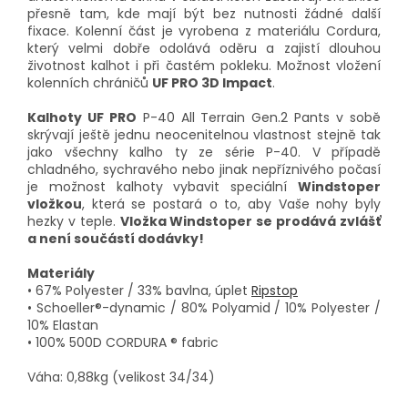
přesně tam, kde mají být bez nutnosti žádné další
fixace. Kolenní část je vyrobena z materiálu Cordura,
který velmi dobře odolává oděru a zajistí dlouhou
životnost kalhot i při častém pokleku. Možnost vložení
kolenních chráničů
UF PRO 3D Impact
.
Kalhoty UF PRO
P-40 All Terrain Gen.2 Pants v sobě
skrývají ještě jednu neocenitelnou vlastnost stejně tak
jako všechny kalho ty ze série P-40. V případě
chladného, sychravého nebo jinak nepříznivého počasí
je možnost kalhoty vybavit speciální
Windstoper
vložkou
, která se postará o to, aby Vaše nohy byly
hezky v teple.
Vložka Windstoper se prodává zvlášť
a není součástí dodávky!
Materiály
• 67% Polyester / 33% bavlna, úplet
Ripstop
• Schoeller®-dynamic / 80% Polyamid / 10% Polyester /
10% Elastan
• 100% 500D CORDURA ® fabric
Váha: 0,88kg (velikost 34/34)