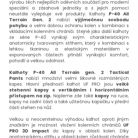
výrobu těch nejlepších oděvních součástí pro moderní
speciální a zásahové jednotky a s jejich pomocí
neustále vylepšuje své produkty. Kalhoty
P-40 All
Terrain Gen. 2
nabízí
výjímečnou svobodu
pohybu
a velmi dobrou ochranu kolen v kombinaci s
vkládacími kolenními chrániči. Stejně jako další kalhoty
ze série P-40 vynikají svým charakteristickým
anatomicky tvarovaným střihem, který v kombinaci s
lehkou tkaninou a elastickým materiálem v
exponovaných částech přináší vynikající komfort,
pohodlí a velkou odolnost.
Kalhoty P-40 All Terrain gen. 2 Tactical
Pants
nabízí množství velmi šikovně rozmístěných
kapes. Hlavní předností kalhot UF PRO jsou
velké
stehenní kapsy s vertikálním i horizontálním
přístupem na zip.
Najdeme zde také
kapsy
na ruce,
kapsy na zadní části a také užitečnou kapsičku v přední
části stehen na nůž.
Velkou a neocenitelnou výhodou kalhot oproti jiným
značkám je možnost vložení kolenních chráničů
UF
PRO 3D Impact
do kapsy v oblasti kolen. Díky
anatomickému střihu v oblasti kolen zůstávají chrániče