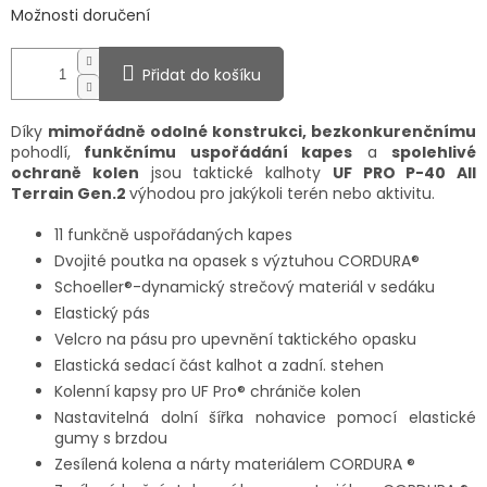
Možnosti doručení
Přidat do košíku
Díky
mimořádně odolné konstrukci, bezkonkurenčnímu
pohodlí,
funkčnímu uspořádání kapes
a
spolehlivé
ochraně kolen
jsou taktické kalhoty
UF PRO P-40 All
Terrain Gen.2
výhodou pro jakýkoli terén nebo aktivitu.
11 funkčně uspořádaných kapes
Dvojité poutka na opasek s výztuhou CORDURA®
Schoeller®-dynamický strečový materiál v sedáku
Elastický pás
Velcro na pásu pro upevnění taktického opasku
Elastická sedací část kalhot a zadní. stehen
Kolenní kapsy pro UF Pro® chrániče kolen
Nastavitelná dolní šířka nohavice pomocí elastické
gumy s brzdou
Zesílená kolena a nárty materiálem CORDURA ®