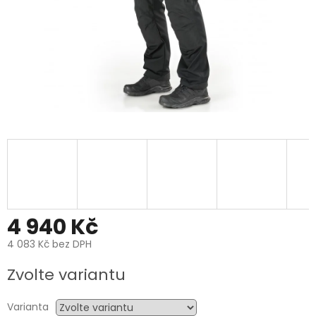
4 940 Kč
4 083 Kč bez DPH
Měrná
Zvolte variantu
cena:
Varianta