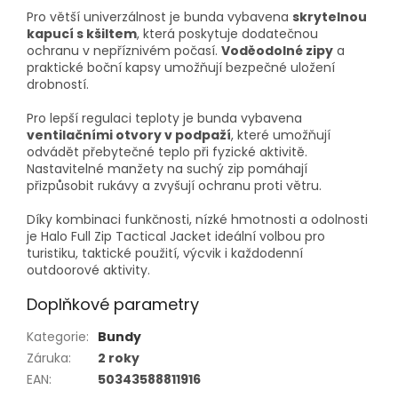
Pro větší univerzálnost je bunda vybavena
skrytelnou
kapucí s kšiltem
, která poskytuje dodatečnou
ochranu v nepříznivém počasí.
Voděodolné zipy
a
praktické boční kapsy umožňují bezpečné uložení
drobností.
Pro lepší regulaci teploty je bunda vybavena
ventilačními otvory v podpaží
, které umožňují
odvádět přebytečné teplo při fyzické aktivitě.
Nastavitelné manžety na suchý zip pomáhají
přizpůsobit rukávy a zvyšují ochranu proti větru.
Díky kombinaci funkčnosti, nízké hmotnosti a odolnosti
je Halo Full Zip Tactical Jacket ideální volbou pro
turistiku, taktické použití, výcvik i každodenní
outdoorové aktivity.
Doplňkové parametry
Kategorie
:
Bundy
Záruka
:
2 roky
EAN
:
50343588811916