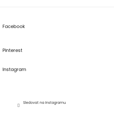
Z
á
p
a
Facebook
t
í
Pinterest
Instagram
Sledovat na Instagramu