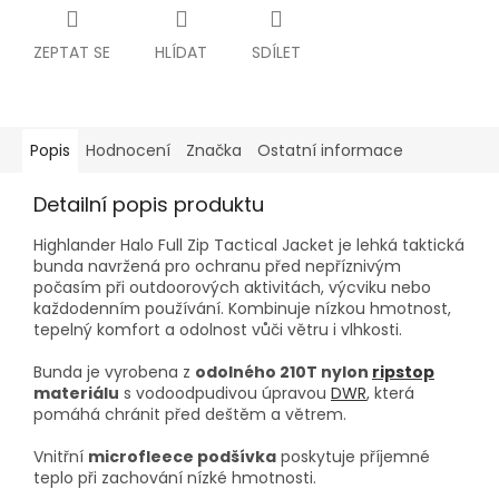
ZEPTAT SE
HLÍDAT
SDÍLET
Popis
Hodnocení
Značka
Ostatní informace
Detailní popis produktu
Highlander Halo Full Zip Tactical Jacket je lehká taktická
bunda navržená pro ochranu před nepříznivým
počasím při outdoorových aktivitách, výcviku nebo
každodenním používání. Kombinuje nízkou hmotnost,
tepelný komfort a odolnost vůči větru i vlhkosti.
Bunda je vyrobena z
odolného 210T nylon
ripstop
materiálu
s vodoodpudivou úpravou
DWR
, která
pomáhá chránit před deštěm a větrem.
Vnitřní
microfleece podšívka
poskytuje příjemné
teplo při zachování nízké hmotnosti.