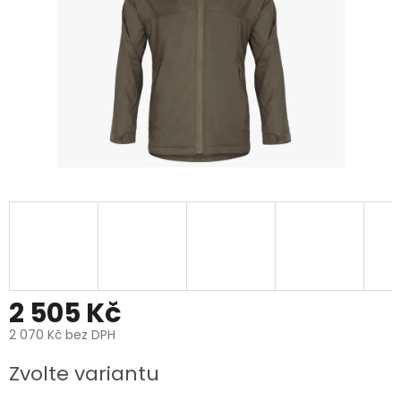
2 505 Kč
2 070 Kč bez DPH
Měrná
Zvolte variantu
cena: