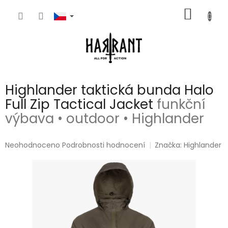
Přejít
NÁKUP
na
obsah
KOŠÍK
Highlander taktická bunda Halo
Full Zip Tactical Jacket
funkční
výbava • outdoor • Highlander
Průměrné
Neohodnoceno
Podrobnosti hodnocení
Značka:
Highlander
hodnocení
produktu
je
0,0
z
5
hvězdiček.