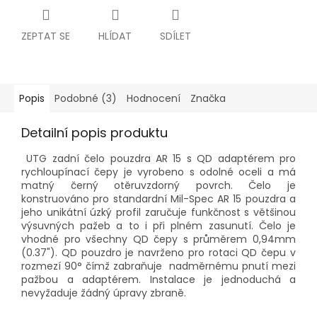
ZEPTAT SE
HLÍDAT
SDÍLET
Popis
Podobné (3)
Hodnocení
Značka
Detailní popis produktu
UTG zadní čelo pouzdra AR 15 s QD adaptérem pro
rychloupínací čepy je vyrobeno s odolné oceli a má
matný černý otěruvzdorný povrch. Čelo je
konstruováno pro standardní Mil-Spec AR 15 pouzdra a
jeho unikátní úzký profil zaručuje funkčnost s většinou
výsuvných pažeb a to i při plném zasunutí. Čelo je
vhodné pro všechny QD čepy s průměrem 0,94mm
(0.37"). QD pouzdro je navrženo pro rotaci QD čepu v
rozmezí 90° čímž zabraňuje nadměrnému pnutí mezi
pažbou a adaptérem. Instalace je jednoduchá a
nevyžaduje žádný úpravy zbraně.