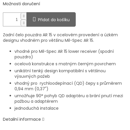
Možnosti doručení
Přidat do košíku
Zadní čelo pouzdra AR 15 v ocelovém provedení a úzkém
designu vhodném pro většinu Mil-Spec AR 15.
vhodné pro Mil-Spec AR 15 lower receiver (spodní
pouzdro)
ocelová konstrukce s matným černým povrchem
unikátní tenký design kompatibilní s většinou
výsuvných pažeb
vhodný pro rychloodepínací (QD) čepy s průměrem
0,94 mm (0,37")
umožňuje 90° pohyb QD adaptéru a brání pnutí mezi
pažbou a adaptérem
jednoduchá instalace
Detailní informace