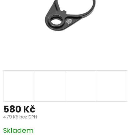
580 Kč
479 Kč bez DPH
Měrná
Skladem
cena: