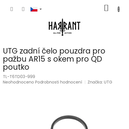
Přejít
NÁKUP
na
obsah
KOŠÍK
UTG zadní čelo pouzdra pro
pažbu AR15 s okem pro QD
poutko
TL-T6TD03-999
Průměrné
Neohodnoceno
Podrobnosti hodnocení
Značka:
UTG
hodnocení
produktu
je
0,0
z
5
hvězdiček.