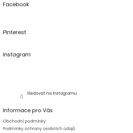
a
a
Facebook
c
t
í
í
p
r
v
Pinterest
k
y
v
ý
Instagram
p
i
s
u
Sledovat na Instagramu
Informace pro Vás
Obchodní podmínky
Podmínky ochrany osobních údajů