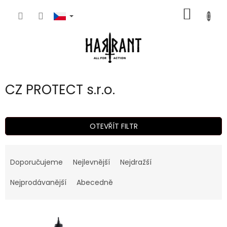
Přejít
NÁKUP
na
obsah
KOŠÍK
CZ PROTECT s.r.o.
OTEVŘÍT FILTR
Ř
a
Doporučujeme
Nejlevnější
Nejdražší
z
e
Nejprodávanější
Abecedně
n
í
V
p
ý