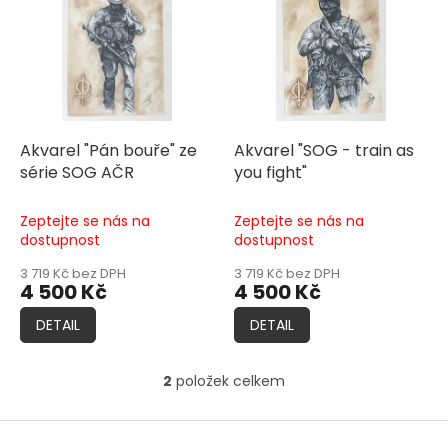
r
p
o
i
d
s
u
p
k
r
t
o
ů
d
Akvarel "Pán bouře" ze
Akvarel "SOG - train as
u
série SOG AČR
you fight"
k
t
Zeptejte se nás na
Zeptejte se nás na
ů
dostupnost
dostupnost
3 719 Kč bez DPH
3 719 Kč bez DPH
4 500 Kč
4 500 Kč
DETAIL
DETAIL
2
položek celkem
O
v
l
Z
á