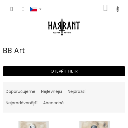
Přejít
NÁKUP
na
obsah
KOŠÍK
BB Art
OTEVŘÍT FILTR
Ř
a
Doporučujeme
Nejlevnější
Nejdražší
z
e
Nejprodávanější
Abecedně
n
í
V
p
ý