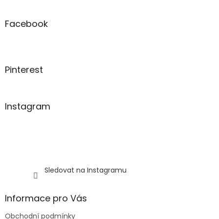
á
d
p
a
a
Facebook
c
t
í
í
p
r
v
Pinterest
k
y
v
ý
Instagram
p
i
s
u
Sledovat na Instagramu
Informace pro Vás
Obchodní podmínky