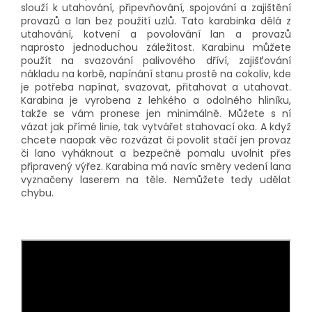
slouží k utahování, připevňování, spojování a zajištění
provazů a lan bez použití uzlů. Tato karabinka dělá z
utahování, kotvení a povolování lan a provazů
naprosto jednoduchou záležitost. Karabinu můžete
použít na svazování palivového dříví, zajišťování
nákladu na korbě, napínání stanu prostě na cokoliv, kde
je potřeba napínat, svazovat, přitahovat a utahovat.
Karabina je vyrobena z lehkého a odolného hliníku,
takže se vám pronese jen minimálně. Můžete s ní
vázat jak přímé linie, tak vytvářet stahovací oka. A když
chcete naopak věc rozvázat či povolit stačí jen provaz
či lano vyháknout a bezpečně pomalu uvolnit přes
připravený výřez. Karabina má navíc směry vedení lana
vyznačeny laserem na těle. Nemůžete tedy udělat
chybu.