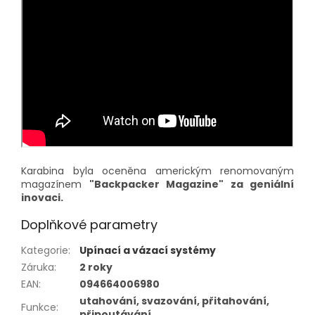
Karabina byla oceněna americkým renomovaným
magazínem
"Backpacker Magazine" za geniální
inovaci.
Doplňkové parametry
Kategorie
:
Upínací a vázací systémy
Záruka
:
2 roky
EAN
:
094664006980
utahování, svazování, přitahování,
Funkce
:
připoutávání