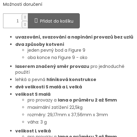
Možnosti doručení
Přidat do košíku
uvazování, svazování a napínání provazů bez uzlů
dva způsoby kotvení
jeden pevný bod a Figure 9
oba konce na Figure 9 - oko
laserem značený směr provazu
pro jednoduché
použití
lehká a pevná
hliníková konstrukce
dvě velikosti S malá a L velká
velikost S malá
pro provazy a
lana o průměru 2 až 5mm
maximální zatížení 22,5kg
rozměry: 29,17mm x 37,56mm x 3mm
váha: 3 g
velikost L velká
pro provazy a
lana o průměru 3 až 9mm