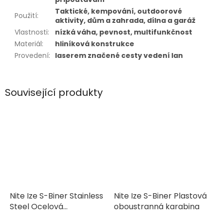
Taktické, kempování, outdoorové
Použití
:
aktivity, dům a zahrada, dílna a garáž
Vlastnosti
:
nízká váha, pevnost, multifunkčnost
Materiál
:
hliníková konstrukce
Provedení
:
laserem značené cesty vedení lan
Související produkty
Nite Ize S-Biner Stainless
Nite Ize S-Biner Plastová
Steel Ocelová
oboustranná karabina
oboustranná karabina