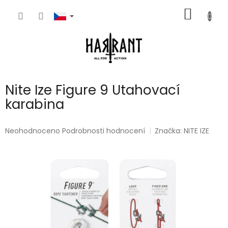
Přejít
NÁKUP
na
obsah
KOŠÍK
Nite Ize Figure 9 Utahovací
karabina
Průměrné
Neohodnoceno
Podrobnosti hodnocení
Značka:
NITE IZE
hodnocení
produktu
je
0,0
z
5
hvězdiček.