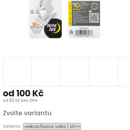
od
100 Kč
od
83 Kč
bez DPH
Měrná
Zvolte variantu
cena:
Varianta