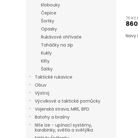
Klobouky
Čepice
711 Kč
Šortky
860
Opasky
Navy 
Rukávové ohřívače
Taháčky na zip
Kukly
Kilty
Šátky
Taktické rukavice
Obuv
Výstroj
Výcvikové a taktické pomůcky
Vojenská strava, MRE, BPD
Batohy a brašny
Nite Ize - upínací systémy,
karabinky, světla a světýlka