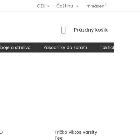
CZK
Čeština
Ů
REKLAMACE NEBO VRÁCENÍ/VÝMĚNA ZBOŽÍ
Přihlášení
SLEVA 10% PRO
NÁKUPNÍ
Prázdný košík
KOŠÍK
boje a střelivo
Zásobníky do zbraní
Taktické kalhoty
PD
Tričko Viktos Varsity
Tee