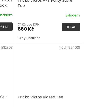
 Viktos
Tričko Viktos AFT Party Store
lack
Tee
Skladem
Skladem
711 Kč bez DPH
DETAIL
DETAIL
860 Kč
Grey Heather
:
1812303
Kód:
1924001
 Out
Tričko Viktos Blazed Tee