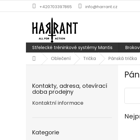
Přejít
+420703397865
info@harrant.cz
na
obsah
Střelecké tréninkové systémy Mantis
Brokov
Domů
Oblečení
Trička
Pánská trička
P
Pán
o
s
Kontakty, adresa, otevírací
t
doba prodejny
r
a
Kontaktní informace
n
Nejp
n
í
Přeskočit
p
Kategorie
kategorie
a