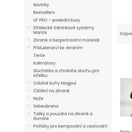
n
Novinky
e
Bestsellers
l
UF PRO – poslední kusy
Ř
Střelecké tréninkové systémy
a
Mantis
Dopo
z
Zbraně a bezpečnostní materiál
e
Příslušenství ke zbraním
n
Terče
í
Kolimátory
p
V
Sluchátka a chrániče sluchu pro
r
ý
střelbu
o
p
Odolné kufry Magpul
d
i
u
Čištění na zbraně
s
k
Nože
p
t
Sebeobrana
r
ů
o
Tašky a pouzdra na zbraně a
tlumiče
d
u
Potřeby pro kempování a cestování