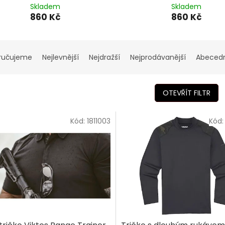
Skladem
Skladem
860 Kč
860 Kč
ručujeme
Nejlevnější
Nejdražší
Nejprodávanější
Abeced
OTEVŘÍT FILTR
Kód:
1811003
Kód