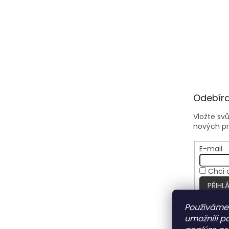
Odebíra
Vložte sv
nových p
E-mail
Chci 
PŘIHLÁ
Používáme
umožnili p