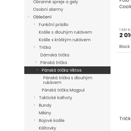
Polo 
k
Obranné spreje a gely
Cool
t
Osobní alarmy
ů
Oblečení
Funkční prádlo
1 661 
Košile s dlouhým rukávem
2 01
Košile s krátkým rukávem
Black
Trička
Dámská trička
Pánská trička
Pánská trička Viktos
Pánská trička s dlouhým
rukávem
Pánská trička Magpul
Taktické kalhoty
Bundy
Mikiny
Trič
Bojové košile
Kšiltovky