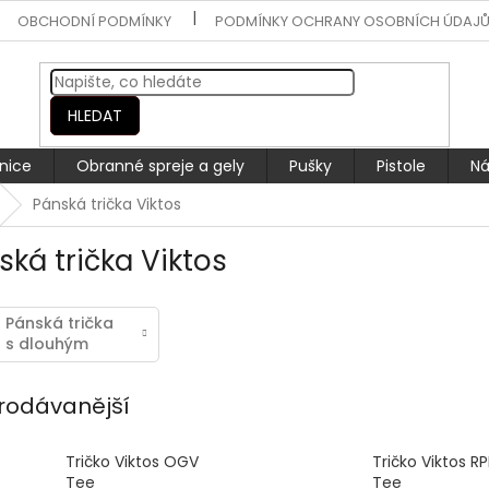
OBCHODNÍ PODMÍNKY
PODMÍNKY OCHRANY OSOBNÍCH ÚDAJ
HLEDAT
nice
Obranné spreje a gely
Pušky
Pistole
Ná
Pánská trička Viktos
ská trička Viktos
Pánská trička
s dlouhým
rukávem
rodávanější
Tričko Viktos OGV
Tričko Viktos R
Tee
Tee