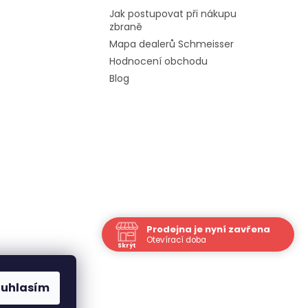
Jak postupovat při nákupu
zbraně
Mapa dealerů Schmeisser
Hodnocení obchodu
Blog
Prodejna je nyní zavřena
Otevírací doba
Skrýt
Navštivte nás osobně
Čas
ouhlasím
Po
10:00 - 17:00
Út
10:00 - 17:00