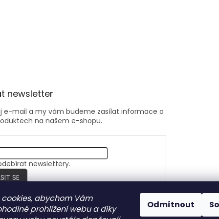
t newsletter
ůj e-mail a my vám budeme zasílat informace o
roduktech na našem e-shopu.
odebírat newslettery.
SIT SE
 cookies, abychom Vám
Odmítnout
S
ohodlné prohlížení webu a díky
Nite Ize Czech