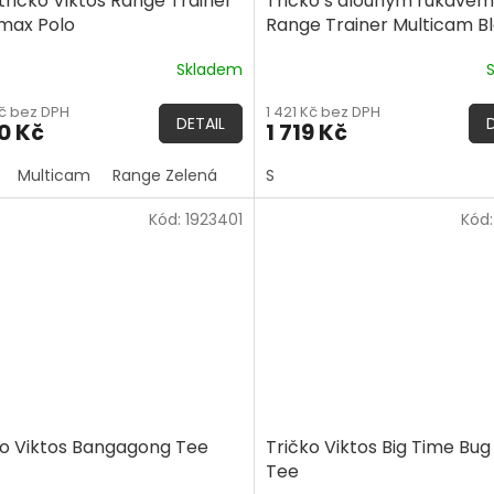
tričko Viktos Range Trainer
Tričko s dlouhým rukávem
max Polo
Range Trainer Multicam B
Skladem
Kč bez DPH
1 421 Kč bez DPH
DETAIL
0 Kč
1 719 Kč
Multicam
Range Zelená
S
Kód:
1923401
Kód
ko Viktos Bangagong Tee
Tričko Viktos Big Time Bug
Tee