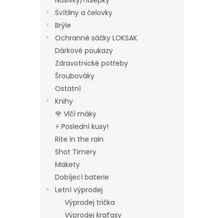
Nášivky/nálepky
Svítilny a čelovky
Brýle
Ochranné sáčky LOKSAK
Dárkové poukazy
Zdravotnické potřeby
Šroubováky
Ostatní
Knihy
🌹 Vlčí máky
⚡ Poslední kusy!
Rite in the rain
Shot Timery
Makety
Dobíjecí baterie
Letní výprodej
Výprodej trička
Výprodej kraťasy