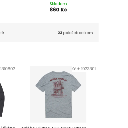
Skladem
860 Kč
ně
23
položek celkem
:
1810802
Kód:
1923801