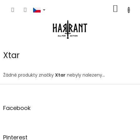
Přejít
NÁKUP
na
obsah
KOŠÍK
Xtar
Žádné produkty značky
Xtar
nebyly nalezeny...
Z
á
p
a
Facebook
t
í
Pinterest