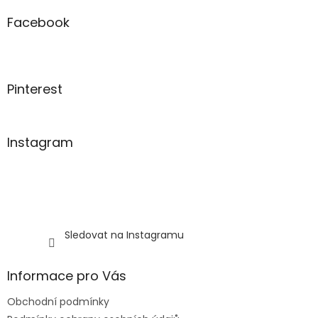
d
p
a
a
Facebook
c
t
í
í
p
r
v
Pinterest
k
y
v
ý
Instagram
p
i
s
u
Sledovat na Instagramu
Informace pro Vás
Obchodní podmínky