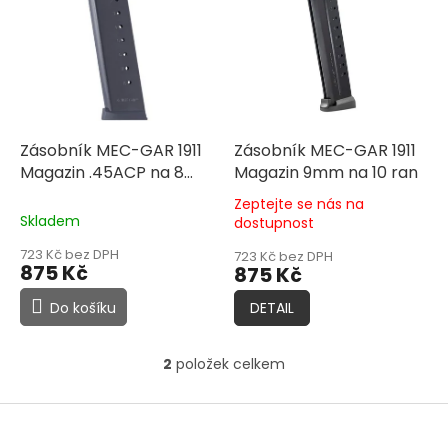
r
p
o
i
d
s
u
p
k
r
t
o
ů
d
Zásobník MEC-GAR 1911
Zásobník MEC-GAR 1911
u
Magazin .45ACP na 8
Magazin 9mm na 10 ran
k
ran
Zeptejte se nás na
t
Průměrné
Skladem
dostupnost
hodnocení
ů
produktu
723 Kč bez DPH
723 Kč bez DPH
875 Kč
875 Kč
je
5,0
Do košíku
DETAIL
z
5
hvězdiček.
2
položek celkem
O
v
l
Z
á
á