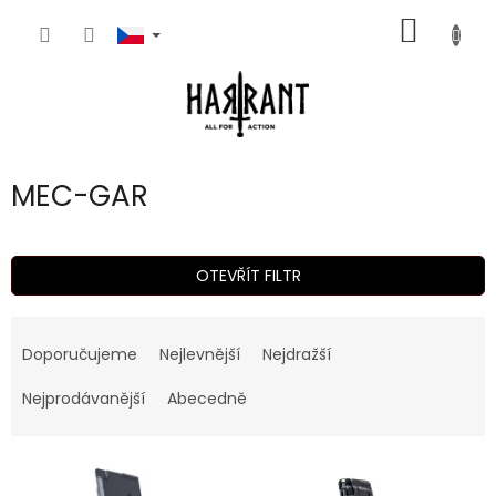
Přejít
NÁKUP
na
obsah
KOŠÍK
MEC-GAR
OTEVŘÍT FILTR
Ř
a
Doporučujeme
Nejlevnější
Nejdražší
z
e
Nejprodávanější
Abecedně
n
í
V
p
ý