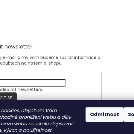
t newsletter
ůj e-mail a my vám budeme zasílat informace o
roduktech na našem e-shopu.
odebírat newslettery.
SIT SE
 cookies, abychom Vám
Odmítnout
S
ohodlné prohlížení webu a díky
Nite Ize Czech
ovozu webu neustále zlepšovali
, výkon a použitelnost.