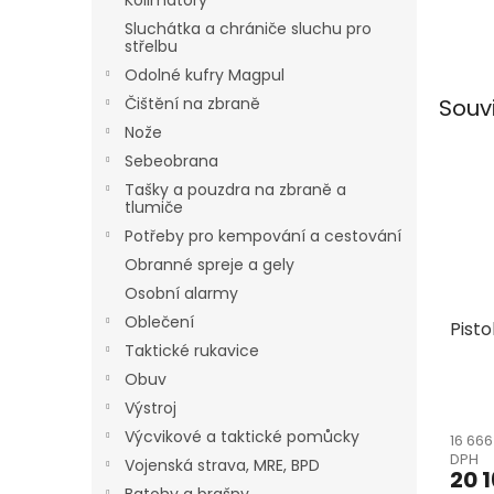
Kolimátory
Sluchátka a chrániče sluchu pro
střelbu
Odolné kufry Magpul
Souv
Čištění na zbraně
Nože
Sebeobrana
Tašky a pouzdra na zbraně a
tlumiče
Potřeby pro kempování a cestování
Obranné spreje a gely
Osobní alarmy
Oblečení
Pisto
Taktické rukavice
Obuv
Výstroj
Výcvikové a taktické pomůcky
16 666
DPH
Vojenská strava, MRE, BPD
20 