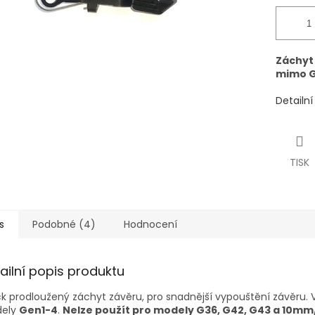
Záchyt
mimo 
Detailn
TISK
s
Podobné (4)
Hodnocení
ailní popis produktu
k prodloužený záchyt závěru, pro snadnější vypouštění závěru.
ely
Gen1-4
.
Nelze použít pro modely G36, G42, G43 a 10mm/