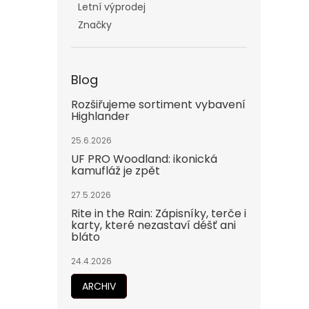
Letní výprodej
Značky
Blog
Rozšiřujeme sortiment vybavení
Highlander
25.6.2026
UF PRO Woodland: ikonická
kamufláž je zpět
27.5.2026
Rite in the Rain: Zápisníky, terče i
karty, které nezastaví déšť ani
bláto
24.4.2026
ARCHIV