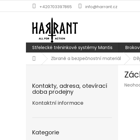
Přejít
+420703397865
info@harrant.cz
na
obsah
Střelecké tréninkové systémy Mantis
Brokov
Domů
Zbraně a bezpečnostní materiál
Dí
P
Zác
o
s
Průmě
Kontakty, adresa, otevírací
Neoho
t
hodnoc
doba prodejny
r
produk
a
Kontaktní informace
je
n
0,0
z
n
5
í
Přeskočit
hvězdič
p
Kategorie
kategorie
a