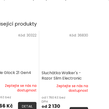
isející produkty
Kód:
30322
Kód:
36830
le Glock 21 Gen4
Sluchátka Walker's -
Razor Slim Electronic
Muff
Zeptejte se nás na
Zeptejte se nás na
dostupnost
dostupnost
 Kč bez
od 1 760 Kč bez
DPH
166 Kč
2 130
od
DETAIL