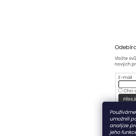
Odebíra
Vložte sv
nových p
E-mail
Chci 
PŘIHLÁ
Používáme
umožnili p
analýze pr
jeho funkce