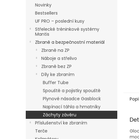
n
Novinky
e
Bestsellers
l
UF PRO – poslední kusy
Střelecké tréninkové systémy
Mantis
Zbraně a bezpečnostní materiál
Zbraně na ZP
Náboje a střelivo
Zbraně bez ZP
Díly ke zbraním
Buffer Tube
Spouště a pojistky spouště
Plynové násadce Gasblock
Popi
Napínací táhla a hmatníky
Záchyty závěru
Det
Příslušenství ke zbraním
Terče
Gloc
mod