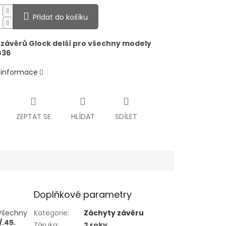
Přidat do košíku
 závěrů Glock delší pro všechny modely
G36
í informace
ZEPTAT SE
HLÍDAT
SDÍLET
Doplňkové parametry
 Všechny
Kategorie
:
Záchyty závěru
.45.
Záruka
:
2 roky