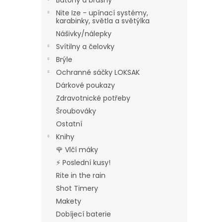
Batohy a brašny
Nite Ize - upínací systémy,
karabinky, světla a světýlka
Nášivky/nálepky
Svítilny a čelovky
Brýle
Ochranné sáčky LOKSAK
Dárkové poukazy
Zdravotnické potřeby
Šroubováky
Ostatní
Knihy
🌹 Vlčí máky
⚡ Poslední kusy!
Rite in the rain
Shot Timery
Makety
Dobíjecí baterie