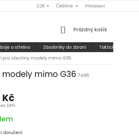
CZK
Čeština
Ů
REKLAMACE NEBO VRÁCENÍ/VÝMĚNA ZBOŽÍ
Přihlášení
SLEVA 10% PRO
NÁKUPNÍ
Prázdný košík
KOŠÍK
boje a střelivo
Zásobníky do zbraní
Taktické kalhoty
lší pro všechny modely mimo G36
ny modely mimo G36
7496
 Kč
bez DPH
dem
i doručení