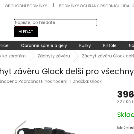
OBCHODNÍ PODMÍNKY
PODMÍNKY OCHRANY OSOBNÍCH ÚDAJ
HLEDAT
nice
Obranné spreje a gely
Pušky
Pistole
Ná
ly ke zbraním
Záchyty závěru
Záchyt závěru Glock de
hyt závěru Glock delší pro všech
rné
dnoceno
Podrobnosti hodnocení
Značka:
Glock
ení
396
tu
327 Kč 
Měrná
Skla
cena:
ek.
Možnost