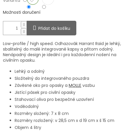
Varianta
Možnosti doručení
Přidat do košíku
Low-profile / high speed. Odhazovák Harrant Raid je lehký,
sbalitelný do malé integrované kapsy a přitom odolný.
Nenápadný design je ideální i pro každodenní nošení na
civilním opasku.
Lehký a odolný
Složitelný do integrovaného pouzdra
Závěsné oko pro opasky a
MOLLE
vazbu
Jistící pásek pro civilní opasky
Stahovací oliva pro bezpečné uzavření
Voděodolný
Rozměry složený: 7 x 8 cm
Rozměry rozložený: v 28,5 cm x d 19 cm x š 15 cm
Objem 4 litry