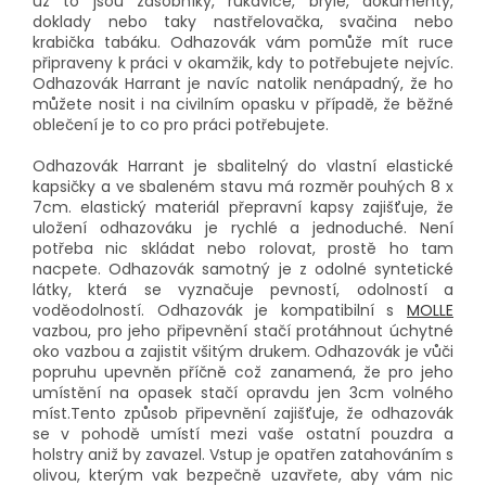
už to jsou zásobníky, rukavice, brýle, dokumenty,
doklady nebo taky nastřelovačka, svačina nebo
krabička tabáku. Odhazovák vám pomůže mít ruce
připraveny k práci v okamžik, kdy to potřebujete nejvíc.
Odhazovák Harrant je navíc natolik nenápadný, že ho
můžete nosit i na civilním opasku v případě, že běžné
oblečení je to co pro práci potřebujete.
Odhazovák Harrant je sbalitelný do vlastní elastické
kapsičky a ve sbaleném stavu má rozměr pouhých 8 x
7cm. elastický materiál přepravní kapsy zajišťuje, že
uložení odhazováku je rychlé a jednoduché. Není
potřeba nic skládat nebo rolovat, prostě ho tam
nacpete. Odhazovák samotný je z odolné syntetické
látky, která se vyznačuje pevností, odolností a
voděodolností. Odhazovák je kompatibilní s
MOLLE
vazbou, pro jeho připevnění stačí protáhnout úchytné
oko vazbou a zajistit všitým drukem. Odhazovák je vůči
popruhu upevněn příčně což zanamená, že pro jeho
umístění na opasek stačí opravdu jen 3cm volného
míst.Tento způsob připevnění zajišťuje, že odhazovák
se v pohodě umístí mezi vaše ostatní pouzdra a
holstry aniž by zavazel. Vstup je opatřen zatahováním s
olivou, kterým vak bezpečně uzavřete, aby vám nic