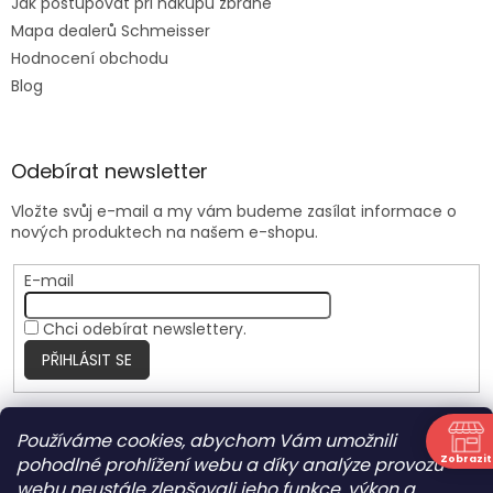
Jak postupovat při nákupu zbraně
Mapa dealerů Schmeisser
Hodnocení obchodu
Blog
Odebírat newsletter
Vložte svůj e-mail a my vám budeme zasílat informace o
nových produktech na našem e-shopu.
E-mail
Chci odebírat newslettery.
PŘIHLÁSIT SE
Používáme cookies, abychom Vám umožnili
Nite Ize Czech
Zobrazit
pohodlné prohlížení webu a díky analýze provozu
N
webu neustále zlepšovali jeho funkce, výkon a