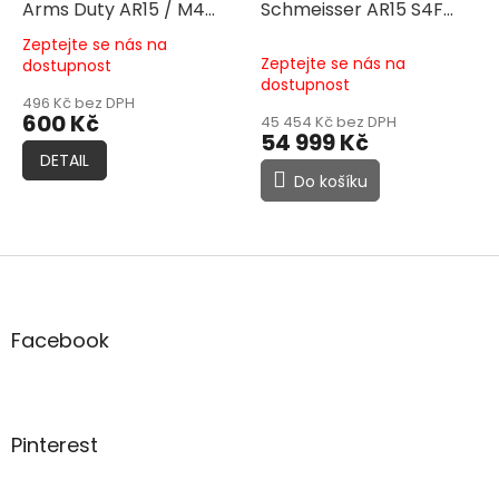
Arms Duty AR15 / M4
Schmeisser AR15 S4F
polymerový 30 nábojů s
10,5" 223 Rem., Černá
Zeptejte se nás na
okénkem
Průměrné
Zeptejte se nás na
dostupnost
hodnocení
dostupnost
produktu
496 Kč bez DPH
600 Kč
je
45 454 Kč bez DPH
54 999 Kč
5,0
DETAIL
z
Do košíku
5
hvězdiček.
Z
á
p
a
Facebook
t
í
Pinterest