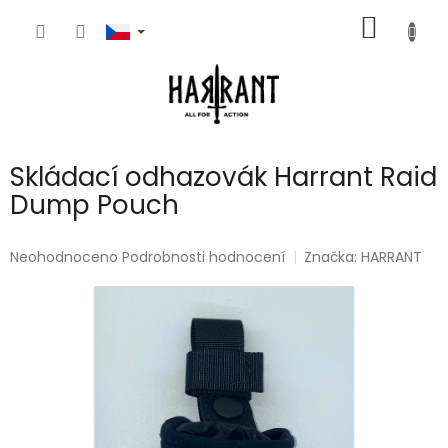
Přejít
NÁKUP
na
obsah
KOŠÍK
Skládací odhazovák Harrant Raid
Dump Pouch
Průměrné
Neohodnoceno
Podrobnosti hodnocení
Značka:
HARRANT
hodnocení
produktu
je
0,0
z
5
hvězdiček.