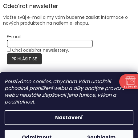
Odebírat newsletter
Vložte svůj e-mail a my vám budeme zasílat informace o
nových produktech na našem e-shopu.
E-mail
Chci odebírat newslettery.
PŘIHLÁSIT SE
Používáme cookies, abychom Vám umožnili
Nite Ize Czech
Zobrazit
pohodlné prohlížení webu a díky analýze provozu
N
webu neustále zlepšovali jeho funkce, výkon a
použitelnost.
Vytvořil Shoptet
Nastavení
Copyright 2026
HARRANT
. Všechna práva vyhrazena.
Odmítnout
Souhlasím
Upravit nastavení cookies