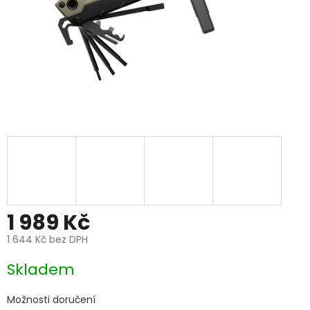
1 989 Kč
1 644 Kč bez DPH
Měrná
Skladem
cena:
Možnosti doručení