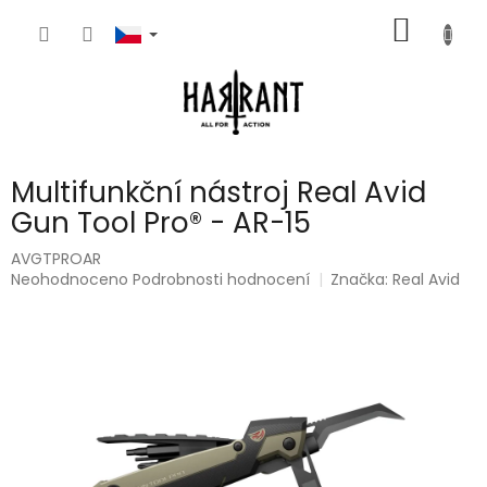
Přejít
NÁKUP
na
obsah
KOŠÍK
Multifunkční nástroj Real Avid
Gun Tool Pro® - AR-15
AVGTPROAR
Průměrné
Neohodnoceno
Podrobnosti hodnocení
Značka:
Real Avid
hodnocení
produktu
je
0,0
z
5
hvězdiček.