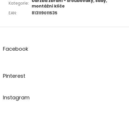
Údržba zbraní - šroubováky, sady,
Kategorie
:
montážní klíče
EAN
:
813119011535
Z
á
p
a
Facebook
t
í
Pinterest
Instagram