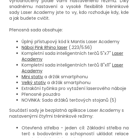
vyhodnoceny podle vámi nastaveného režimu. Díky
snadnému nastavení a vysoké flexibilitě tréninkové
sady Laser Academy jste to vy, kdo rozhoduje kdy, kde
a jak budete cvičit.
Přenosná sada obsahuje:
Úplný přístupový kód k Mantis Laser Academy
Náboj Pink Rhino laser
(.223/5.56)
Kompletní sada inteligentních terčů 5"x7"
Laser
Academy
Kompletní sada inteligentních terčů 8"x11"
Laser
Academy
Mini stativ
a držák smartphonu
Velký stativ
a držák smartphonu
Extrakční tyčinka pro vytažení laserového náboje
Přenosné pouzdro
NOVINKA: Sada držáků terčových stojanů (5)
Součástí sady je bezplatná aplikace Laser Academy s
nastavenými čtyřmi tréninkové režimy:
Otevřená střelba - jeden cíl: Základní střelba na
terč s bodováním a schopností ukládat relace