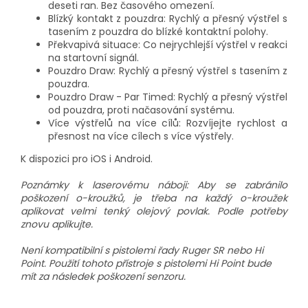
deseti ran. Bez časového omezení.
Blízký kontakt z pouzdra: Rychlý a přesný výstřel s
tasením z pouzdra do blízké kontaktní polohy.
Překvapivá situace: Co nejrychlejší výstřel v reakci
na startovní signál.
Pouzdro Draw: Rychlý a přesný výstřel s tasením z
pouzdra.
Pouzdro Draw - Par Timed: Rychlý a přesný výstřel
od pouzdra, proti načasování systému.
Více výstřelů na více cílů: Rozvíjejte rychlost a
přesnost na více cílech s více výstřely.
K dispozici pro iOS i Android.
Poznámky k laserovému náboji: Aby se zabránilo
poškození o-kroužků, je třeba na každý o-kroužek
aplikovat velmi tenký olejový povlak. Podle potřeby
znovu aplikujte.
Není kompatibilní s pistolemi řady Ruger SR nebo Hi
Point. Použití tohoto přístroje s pistolemi Hi Point bude
mít za následek poškození senzoru.