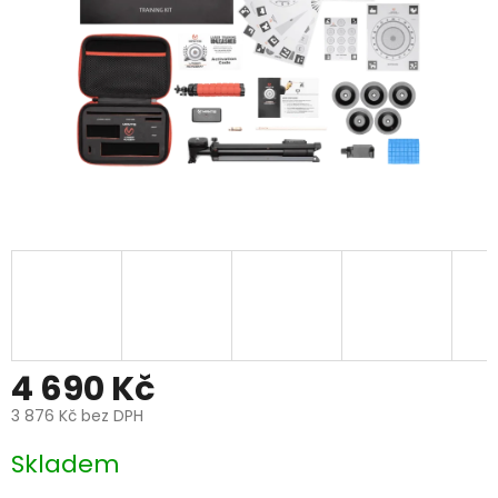
4 690 Kč
3 876 Kč bez DPH
Měrná
Skladem
cena: