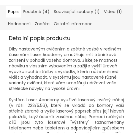
Popis
Podobné (4)
Související soubory (1)
Videa (1)
Hodnocení
Značka
Ostatní informace
Detailní popis produktu
Díky nastaveným cvičením a zpětné vazbě v reálném
čase vám Laser Academy umožňuje mít tréninkové
zařízení v pohodlí vašeho domova. Získejte možnost
nácviku s vlastním vybavením a zažijte vyšší úroveň
výcviku suché střelby s výsledky, které můžete ihned
vidět a vyhodnotit. V systému jsou nastavené různé
varianty cvičení, které vám umožňují udržovat vaše
střelecké návyky na vysoké úrovni.
Systém Laser Academy využívá laserový cvičný náboj
(v ráži .223/5.56), který se vkládá do komory vaší
střelné zbraně a vyšle laserový paprsek přes její hlaveň
pokaždé, když úderník zasáhne náboj. Pomocí reálných
cílů jsou tyto laserové "výstřely" zaznamenány
telefonem nebo tabletem a odpovídajícím způsobem