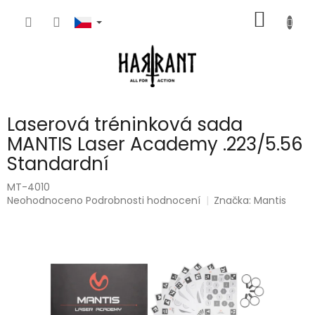
Přejít
NÁKUP
na
obsah
KOŠÍK
Laserová tréninková sada
MANTIS Laser Academy .223/5.56
Standardní
MT-4010
Průměrné
Neohodnoceno
Podrobnosti hodnocení
Značka:
Mantis
hodnocení
produktu
je
0,0
z
5
hvězdiček.