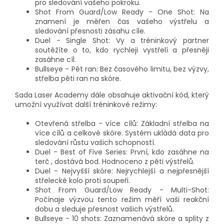
pro sledování vašeho pokroku.
Shot From Guard/Low Ready - One Shot: Na
znamení je měřen čas vašeho výstřelu a
sledování přesnosti zásahu cíle.
Duel - Single Shot: Vy a tréninkový partner
soutěžíte o to, kdo rychleji vystřelí a přesněji
zasáhne cíl.
Bullseye - Pět ran: Bez časového limitu, bez výzvy,
střelba pěti ran na skóre.
Sada Laser Academy dále obsahuje aktivační kód, který
umožní využívat další tréninkové režimy:
Otevřená střelba - více cílů: Základní střelba na
více cílů a celkové skóre. Systém ukládá data pro
sledování růstu vašich schopností.
Duel - Best of Five Series: První, kdo zasáhne na
terč , dostává bod. Hodnoceno z pěti výstřelů.
Duel - Nejvyšší skóre: Nejrychlejší a nejpřesnější
střelecké kolo proti soupeři.
Shot From Guard/Low Ready - Multi-Shot:
Počínaje výzvou tento režim měří vaši reakční
dobu a sleduje přesnost vašich výstřelů.
Bullseye - 10 shots: Zaznamenává skóre a splity z