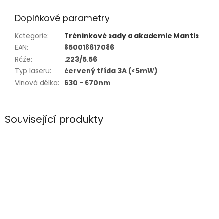
Doplňkové parametry
Kategorie
:
Tréninkové sady a akademie Mantis
EAN
:
850018617086
Ráže
:
.223/5.56
Typ laseru
:
červený třída 3A (<5mW)
Vlnová délka
:
630 - 670nm
Související produkty