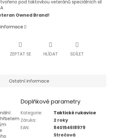
tvořeno pod taktovkou veteránů speciálních sil
SA
eteran Owned Brand!
í informace
ZEPTAT SE
HLÍDAT
SDÍLET
Ostatní informace
Doplňkové parametry
mální
Kategorie
:
Taktické rukavice
m hřbetem
Záruka
:
2 roky
ným
EAN
:
840154618979
e
Strečová
ého