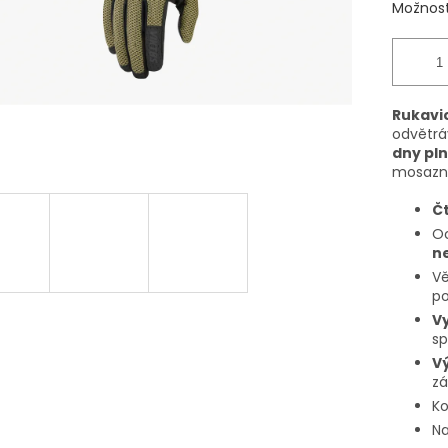
Možnost
Rukavi
odvětrá
dny pln
mosazný
Čt
Oc
n
Vě
po
V
sp
V
z
Ko
Na