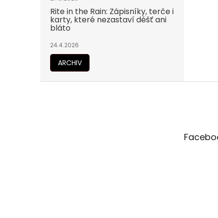
Rite in the Rain: Zápisníky, terče i
karty, které nezastaví déšť ani
bláto
24.4.2026
ARCHIV
Z
á
p
a
t
Facebo
í