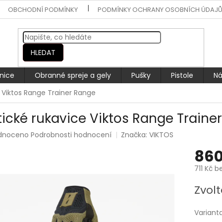
OBCHODNÍ PODMÍNKY
PODMÍNKY OCHRANY OSOBNÍCH ÚDAJ
HLEDAT
nice
Obranné spreje a gely
Pušky
Pistole
Ná
 Viktos Range Trainer Range
tické rukavice Viktos Range Traine
rné
dnoceno
Podrobnosti hodnocení
Značka:
VIKTOS
ení
860
tu
711 Kč b
Měrná
Zvolt
cena:
ek.
Variant