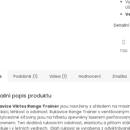
Vy
U
V
Detailn
TISK
s
Podobné (1)
Videa (1)
Hodnocení
Značka
ailní popis produktu
avice Viktos Range Trainer
jsou navrženy s ohledem na maxi
ilaci, lehkost a odolnost. Rukavice Range Trainer s ventilovaný
tyřcestné síťoviny jsou na hřbetu zpevněny laserem perforova
renem. Ten dodává rukavicím odolnost, elasticitu a přitom stál
iluje i v letních vedrech. Dlaň rukavic je vyrobena z odvětrávan