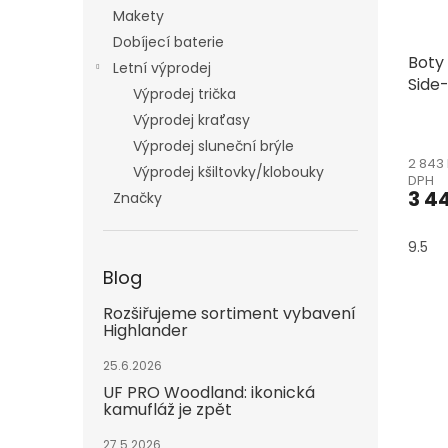
Makety
Dobíjecí baterie
Boty
Letní výprodej
Side-
Výprodej trička
Výprodej kraťasy
Výprodej sluneční brýle
2 843
Výprodej kšiltovky/klobouky
DPH
3 4
Značky
9.5
Blog
Rozšiřujeme sortiment vybavení
Highlander
25.6.2026
UF PRO Woodland: ikonická
kamufláž je zpět
27.5.2026