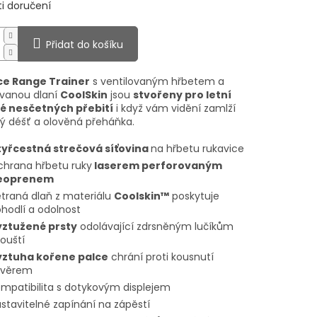
i doručení
Přidat do košíku
ce Range Trainer
s ventilovaným hřbetem a
vanou dlaní
CoolSkin
jsou
stvořeny pro letní
é nesčetných přebití
i když vám vidění zamlží
 déšť a olověná přeháňka.
yřcestná strečová síťovina
na hřbetu rukavice
hrana hřbetu ruky
laserem perforovaným
eoprenem
traná dlaň z materiálu
Coolskin™
poskytuje
hodlí a odolnost
yztužené prsty
odolávající zdrsněným lučíkům
ouští
ýztuha kořene palce
chrání proti kousnutí
ávěrem
mpatibilita s dotykovým displejem
stavitelné zapínání na zápěstí