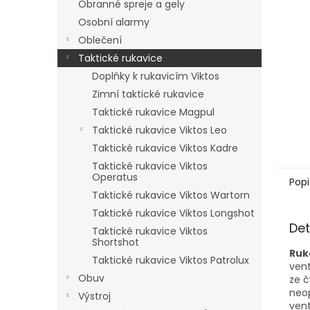
Obranné spreje a gely
Osobní alarmy
Oblečení
Taktické rukavice
Doplňky k rukavicím Viktos
Zimní taktické rukavice
Taktické rukavice Magpul
Taktické rukavice Viktos Leo
Taktické rukavice Viktos Kadre
Taktické rukavice Viktos
Operatus
Popi
Taktické rukavice Viktos Wartorn
Taktické rukavice Viktos Longshot
Det
Taktické rukavice Viktos
Shortshot
Ruk
Taktické rukavice Viktos Patrolux
vent
Obuv
ze č
neop
Výstroj
vent