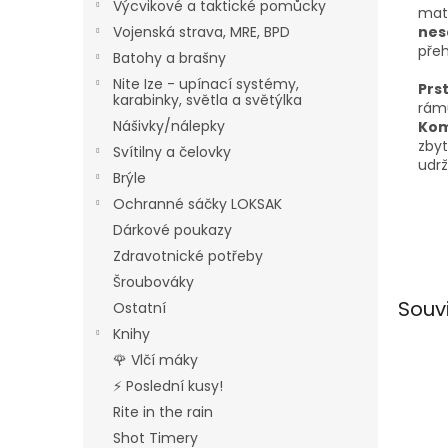
Výcvikové a taktické pomůcky
mat
Vojenská strava, MRE, BPD
nes
pře
Batohy a brašny
Nite Ize - upínací systémy,
Prs
karabinky, světla a světýlka
rámů
Nášivky/nálepky
Kom
zby
Svítilny a čelovky
udrž
Brýle
Ochranné sáčky LOKSAK
Dárkové poukazy
Zdravotnické potřeby
Šroubováky
Souv
Ostatní
Knihy
🌹 Vlčí máky
⚡ Poslední kusy!
Rite in the rain
Shot Timery