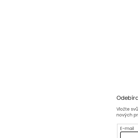
Odebíra
Vložte sv
nových p
E-mail