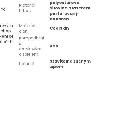
polyesterová
Materiál
síťovina a laserem
ěná
hřbet
:
perforovaný
neopren
erovým
Materiál
CoolSkin
 úchop.
dlaň
:
ojení se
Kompatibilní
ápěstí
s
Ano
dotykovým
displejem
:
Stavitelné suchým
Upínání
:
zipem