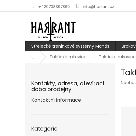
Přejít
+420703397865
info@harrant.cz
na
obsah
Střelecké tréninkové systémy Mantis
Brokov
Domů
Taktické rukavice
Taktické rukavice
P
Tak
o
s
Průmě
Kontakty, adresa, otevírací
Neoho
t
hodnoc
doba prodejny
r
produk
a
Kontaktní informace
je
n
0,0
z
n
5
í
Přeskočit
hvězdič
p
Kategorie
kategorie
a