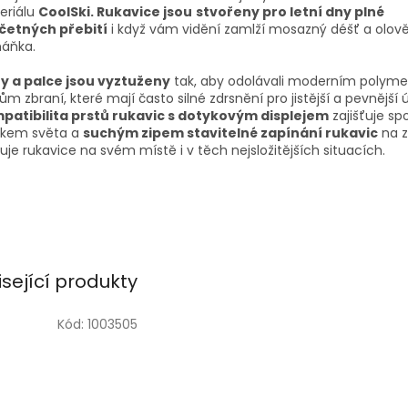
eriálu
CoolSki. Rukavice jsou
stvořeny pro letní dny plné
četných přebití
i když vám vidění zamlží mosazný déšť a olov
háňka.
ty a palce jsou vyztuženy
tak, aby odolávali moderním polym
m zbraní, které mají často silné zdrsnění pro jistější a pevnější
patibilita prstů rukavic s dotykovým displejem
zajišťuje sp
tkem světa a
suchým zipem stavitelné zapínání rukavic
na z
uje rukavice na svém místě i v těch nejsložitějších situacích.
isející produkty
Kód:
1003505