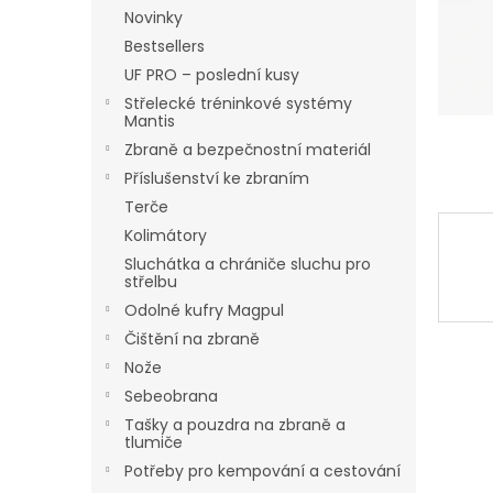
n
Novinky
e
Bestsellers
l
UF PRO – poslední kusy
Střelecké tréninkové systémy
Mantis
Zbraně a bezpečnostní materiál
Příslušenství ke zbraním
Terče
Kolimátory
Sluchátka a chrániče sluchu pro
střelbu
Odolné kufry Magpul
Čištění na zbraně
Nože
Sebeobrana
Tašky a pouzdra na zbraně a
tlumiče
Potřeby pro kempování a cestování