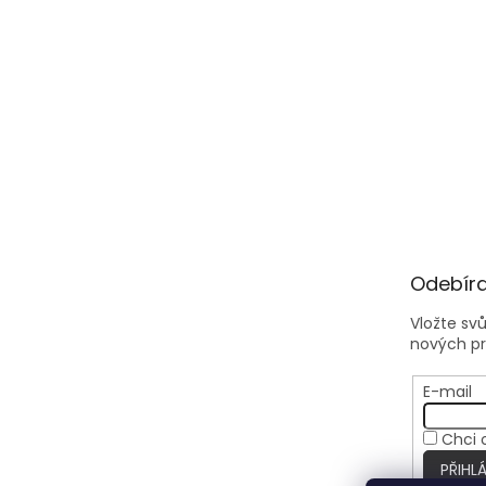
Odebíra
Vložte sv
nových p
E-mail
Chci 
PŘIHLÁ