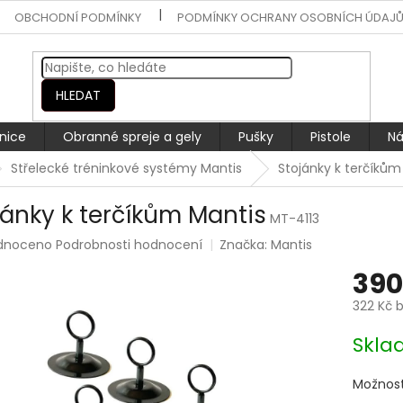
OBCHODNÍ PODMÍNKY
PODMÍNKY OCHRANY OSOBNÍCH ÚDAJ
HLEDAT
nice
Obranné spreje a gely
Pušky
Pistole
Ná
Střelecké tréninkové systémy Mantis
Stojánky k terčíkům
jánky k terčíkům Mantis
MT-4113
rné
dnoceno
Podrobnosti hodnocení
Značka:
Mantis
ení
390
tu
322 Kč 
Měrná
Skla
cena:
ek.
Možnost