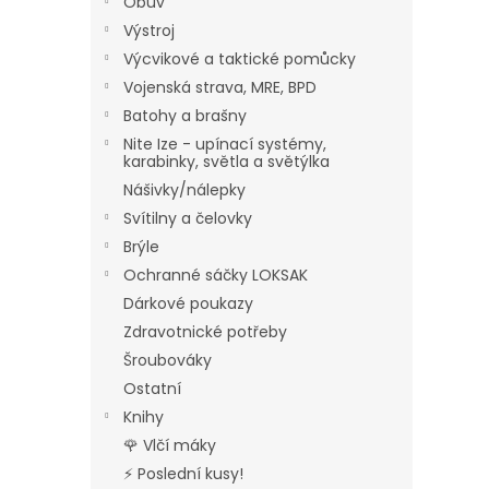
Obuv
Výstroj
Výcvikové a taktické pomůcky
Vojenská strava, MRE, BPD
Batohy a brašny
Nite Ize - upínací systémy,
karabinky, světla a světýlka
Nášivky/nálepky
Svítilny a čelovky
Brýle
Ochranné sáčky LOKSAK
Dárkové poukazy
Zdravotnické potřeby
Šroubováky
Ostatní
Knihy
🌹 Vlčí máky
⚡ Poslední kusy!