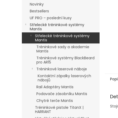
n
Novinky
e
Bestsellers
l
UF PRO – poslední kusy
Střelecké tréninkové systémy
Mantis
Střelecké tréninkové systémy
Mantis
Tréninkové sady a akademie
Mantis
Tréninkové systémy BlackBeard
pro AR15
Tréninkové laserové náboje
Kontaktní zápalky laserových
Popi
nábojů
Rail Adaptéry Mantis
Podavače zásobníku Mantis
Det
Chytré terče Mantis
Stoj
Tréninkové pistole TitanX |
HARRANT