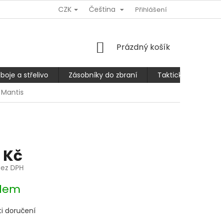
CZK
Čeština
Ů
REKLAMACE NEBO VRÁCENÍ/VÝMĚNA ZBOŽÍ
Přihlášení
SLEVA 10% PRO
NÁKUPNÍ
Prázdný košík
KOŠÍK
boje a střelivo
Zásobníky do zbraní
Taktické kalhoty
 Mantis
 Kč
bez DPH
dem
i doručení