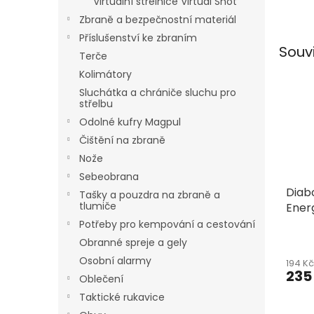
Virtuální střelnice Virtual Shot
Zbraně a bezpečnostní materiál
Příslušenství ke zbraním
Souv
Terče
Kolimátory
Sluchátka a chrániče sluchu pro
střelbu
Odolné kufry Magpul
Čištění na zbraně
Nože
Sebeobrana
Diab
Tašky a pouzdra na zbraně a
tlumiče
Ener
Potřeby pro kempování a cestování
Obranné spreje a gely
Osobní alarmy
194 K
235
Oblečení
Taktické rukavice