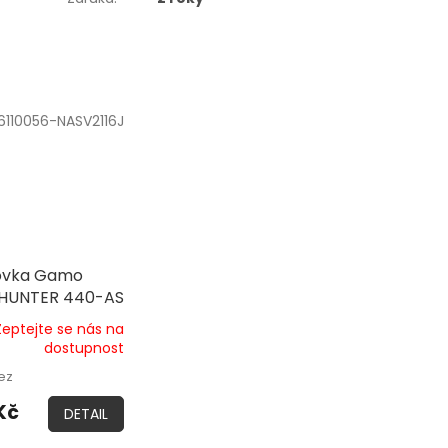
6110056-NASV2116J
ovka Gamo
HUNTER 440-AS
Zeptejte se nás na
dostupnost
ez
Kč
DETAIL