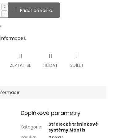
Přidat do košíku
y
í informace
ZEPTAT SE
HLÍDAT
SDÍLET
informace
Doplňkové parametry
Střelecké tréninkové
Kategorie
:
systémy Mantis
Záruka
:
2 roky