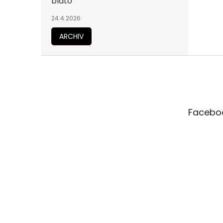
bláto
24.4.2026
ARCHIV
Z
á
p
a
t
Facebo
í