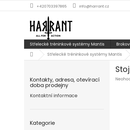
Přejít
+420703397865
info@harrant.cz
na
obsah
Střelecké tréninkové systémy Mantis
Brokov
Domů
Střelecké tréninkové systémy Mantis
P
Sto
o
s
Průmě
Kontakty, adresa, otevírací
Neoho
t
hodnoc
doba prodejny
r
produk
a
Kontaktní informace
je
n
0,0
z
n
5
í
Přeskočit
hvězdič
p
Kategorie
kategorie
a