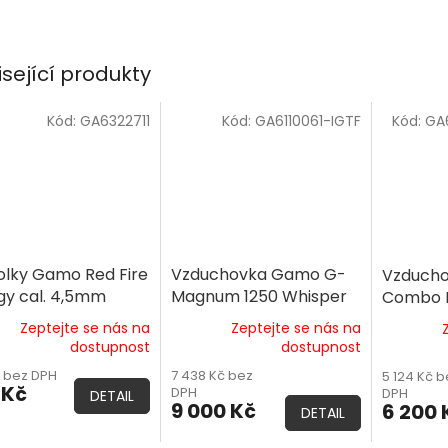
isející produkty
Kód:
GA6322711
Kód:
GA6110061-IGTF
Kód:
GA
olky Gamo Red Fire
Vzduchovka Gamo G-
Vzduch
gy cal. 4,5mm
Magnum 1250 Whisper
Combo 
IGT Mach1 cal. 4,5mm
4,5 mm
Zeptejte se nás na
Zeptejte se nás na
dostupnost
dostupnost
č bez DPH
7 438 Kč bez
5 124 Kč b
 Kč
DPH
DPH
DETAIL
9 000 Kč
6 200 
DETAIL