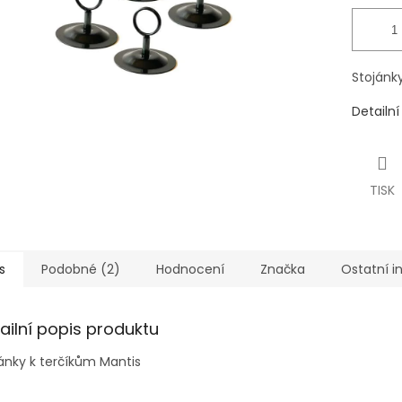
Stojánk
Detailn
TISK
s
Podobné (2)
Hodnocení
Značka
Ostatní 
ailní popis produktu
ánky k terčíkům Mantis