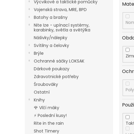
Výcvikové a taktické pomůcky
Mate
Vojenská strava, MRE, BPD
Batohy a brašny
No
Nite Ize - upínací systémy,
karabinky, světla a světýlka
Obdo
Nášivky/nálepky
Svítilny a čelovky
Brýle
Zim
Ochranné sáčky LOKSAK
Dárkové poukazy
Ochr
Zdravotnické potřeby
Šroubováky
Pol
Ostatní
Knihy
Použi
🌹 Vlčí máky
⚡ Poslední kusy!
Rite in the rain
Tak
Shot Timery