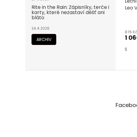
Letní
k
Rite in the Rain: Zápisníky, terče i
Leo V
t
karty, které nezastaví déšť ani
ů
bláto
24.4.2026
876 K
1 0
ARCHIV
S
Z
á
p
a
t
Facebo
í