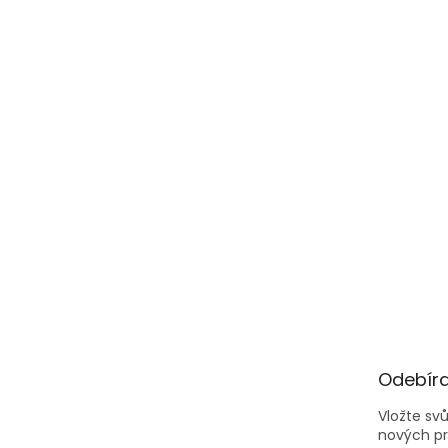
Odebíra
Vložte sv
nových p