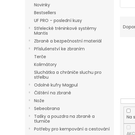
n
Novinky
e
Bestsellers
l
Ř
UF PRO – poslední kusy
a
Dopo
Střelecké tréninkové systémy
z
Mantis
e
Zbraně a bezpečnostní materiál
n
Příslušenství ke zbraním
í
Terče
p
Kolimátory
r
o
Sluchátka a chrániče sluchu pro
střelbu
d
u
Odolné kufry Magpul
k
Čištění na zbraně
t
Nože
ů
Sebeobrana
Tašky a pouzdra na zbraně a
Na 
tlumiče
Potřeby pro kempování a cestování
AKC