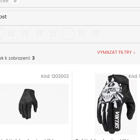
ecké
0
ost
VYMAZAT FILTRY
ek k zobrazení:
3
Kód:
1202002
Kód: