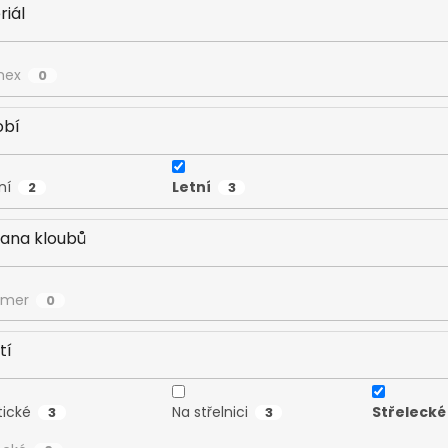
riál
mex
0
bí
ní
Letní
2
3
ana kloubů
ymer
0
tí
tické
Na střelnici
Střelecké
3
3