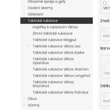
Obranné spreje a gely
Osobní alarmy
VIK
Oblečení
Znač
Taktické rukavice
Doplňky k rukavicím Viktos
Zimní taktické rukavice
MA
Taktické rukavice Magpul
Taktické rukavice Viktos Leo
Barv
Taktické rukavice Viktos Kadre
Taktické rukavice Viktos
Operatus
Taktické rukavice Viktos Wartorn
Tar
Taktické rukavice Viktos Longshot
Taktické rukavice Viktos
Délk
Shortshot
Taktické rukavice Viktos Patrolux
Obuv
Nad
Výstroj