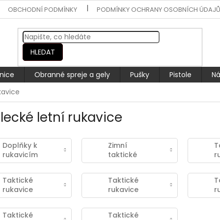
OBCHODNÍ PODMÍNKY
PODMÍNKY OCHRANY OSOBNÍCH ÚDAJ
HLEDAT
nice
Obranné spreje a gely
Pušky
Pistole
Ná
kavice
lecké letní rukavice
Doplňky k
Zimní
T
rukavicím
taktické
r
Viktos
rukavice
M
Taktické
Taktické
T
rukavice
rukavice
r
Viktos Kadre
Viktos
V
Operatus
W
Taktické
Taktické