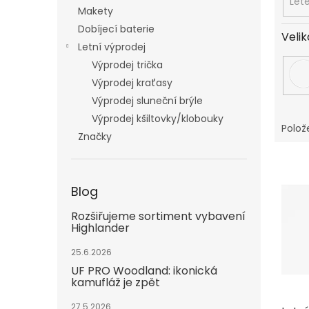
Let
Makety
Dobíjecí baterie
Velik
Letní výprodej
Výprodej trička
Výprodej kraťasy
Výprodej sluneční brýle
Výprodej kšiltovky/klobouky
Polož
Značky
V
ý
Blog
p
i
Rozšiřujeme sortiment vybavení
s
Highlander
p
r
25.6.2026
o
UF PRO Woodland: ikonická
d
kamufláž je zpět
u
27.5.2026