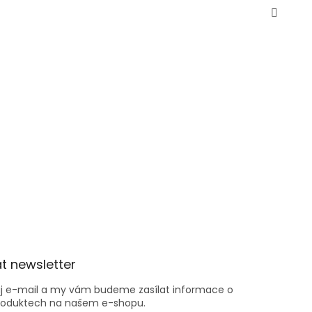
v
ý
p
i
s
u
t newsletter
ůj e-mail a my vám budeme zasílat informace o
roduktech na našem e-shopu.