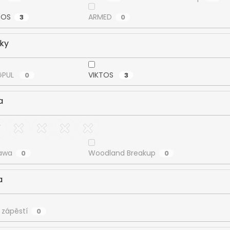
TOS
ARMED
3
0
ky
GPUL
VIKTOS
0
3
a
awa
Woodland Breakup
0
0
a
 zápěstí
0