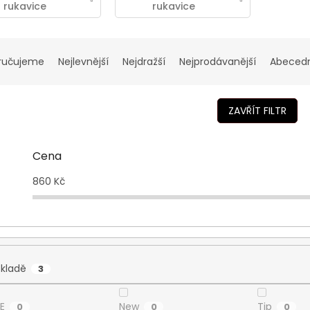
rukavice
rukavice
Viktos
Viktos
Shortshot
Patrolux
ručujeme
Nejlevnější
Nejdražší
Nejprodávanější
Abeced
ZAVŘÍT FILTR
Cena
860
Kč
skladě
3
E
New
Tip
0
0
0