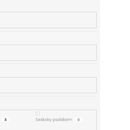
Seskoky padákem
3
0