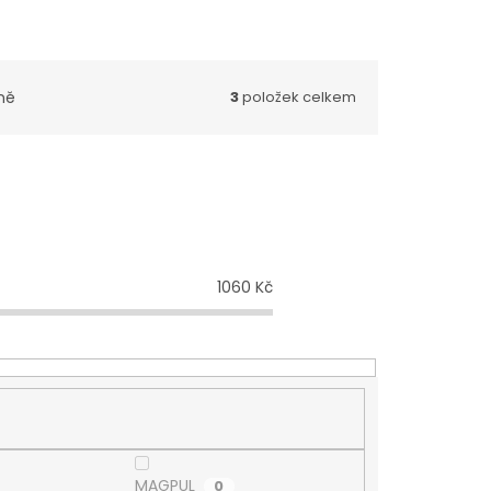
ně
3
položek celkem
1060
Kč
MAGPUL
0