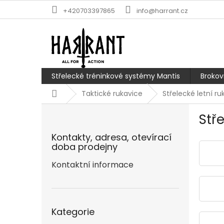
Přejít
+420703397865
info@harrant.cz
na
obsah
Střelecké tréninkové systémy Mantis
Brokov
Domů
Taktické rukavice
Střelecké letní ru
P
Stře
o
s
Kontakty, adresa, otevírací
t
doba prodejny
r
a
Kontaktní informace
n
n
í
Přeskočit
p
Kategorie
kategorie
a