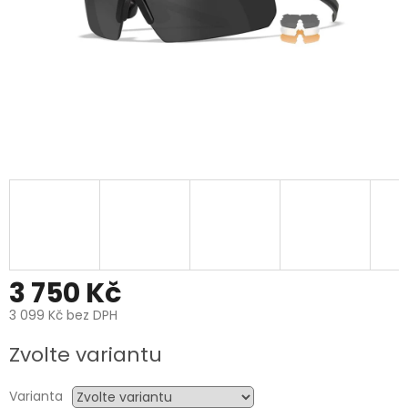
3 750 Kč
3 099 Kč bez DPH
Měrná
Zvolte variantu
cena:
Varianta