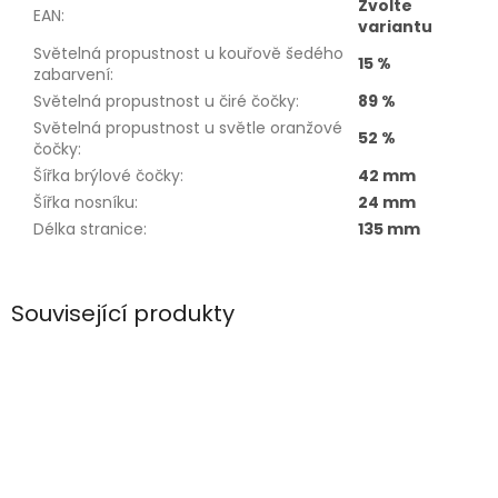
Zvolte
EAN
:
variantu
Světelná propustnost u kouřově šedého
15 %
zabarvení
:
Světelná propustnost u čiré čočky
:
89 %
Světelná propustnost u světle oranžové
52 %
čočky
:
Šířka brýlové čočky
:
42 mm
Šířka nosníku
:
24 mm
Délka stranice
:
135 mm
Související produkty