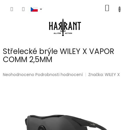
Přejít
NÁKUP
na
obsah
KOŠÍK
Střelecké brýle WILEY X VAPOR
COMM 2,5MM
Průměrné
Neohodnoceno
Podrobnosti hodnocení
Značka:
WILEY X
hodnocení
produktu
je
0,0
z
5
hvězdiček.