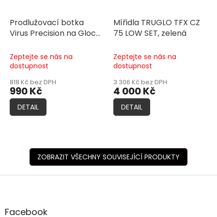
Prodlužovací botka
Mířidla TRUGLO TFX CZ
Virus Precision na Glock
75 LOW SET, zelená
+3-4 náboje
Zeptejte se nás na
Zeptejte se nás na
dostupnost
dostupnost
818 Kč bez DPH
3 306 Kč bez DPH
990 Kč
4 000 Kč
DETAIL
DETAIL
ZOBRAZIT VŠECHNY SOUVISEJÍCÍ PRODUKTY
Z
á
p
a
Facebook