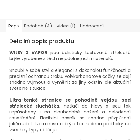
Popis
Podobné (4)
Videa (1)
Hodnocení
Detailní popis produktu
WILEY X VAPOR
jsou balisticky testované střelecké
brýle vyrobené z těch nejodolnějších materiálů.
Snoubí v sobě styl a eleganci s dokonalou funkčností a
precizní ochranou zraku. Polykarbonátové čočky se dají
snadno vyjmout a vyměnit za jiný odstín, dle aktuální
světelné situace.
Ultra-tenké stranice se pohodlně vejdou pod
střelecká sluchátka
, netlačí do hlavy a jsou tak
uzpůsobeny i na dlouhodobé nošení a celodenní
soustředění. Flexibilní nosník se snadno přizpůsobí
jakémukoli tvaru nosu a brýle tak sednou prakticky na
všechny typy obličejů.