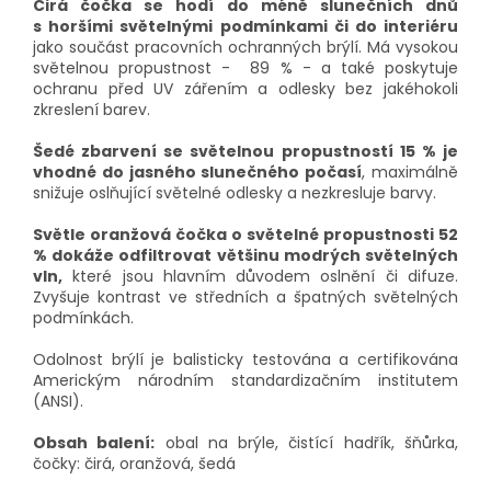
Čirá čočka se hodí do méně slunečních dnů
s horšími světelnými podmínkami či do interiéru
jako součást pracovních ochranných brýlí. Má vysokou
světelnou propustnost - 89 % - a také poskytuje
ochranu před UV zářením a odlesky bez jakéhokoli
zkreslení barev.
Šedé zbarvení se světelnou propustností 15 % je
vhodné do jasného slunečného počasí
, maximálně
snižuje oslňující světelné odlesky a nezkresluje barvy.
Světle oranžová čočka o světelné propustnosti 52
% dokáže odfiltrovat většinu modrých světelných
vln,
které jsou hlavním důvodem oslnění či difuze.
Zvyšuje kontrast ve středních a špatných světelných
podmínkách.
Odolnost brýlí je balisticky testována a certifikována
Americkým národním standardizačním institutem
(ANSI).
Obsah balení:
obal na brýle, čistící hadřík, šňůrka,
čočky: čirá, oranžová, šedá