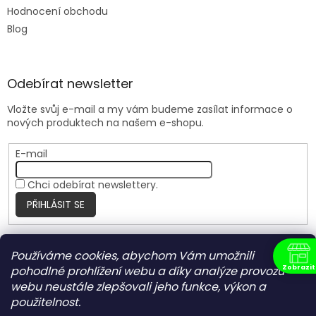
Hodnocení obchodu
Blog
Odebírat newsletter
Vložte svůj e-mail a my vám budeme zasílat informace o
nových produktech na našem e-shopu.
E-mail
Chci odebírat newslettery.
PŘIHLÁSIT SE
Používáme cookies, abychom Vám umožnili
Nite Ize Czech
Zobrazit
pohodlné prohlížení webu a díky analýze provozu
N
webu neustále zlepšovali jeho funkce, výkon a
použitelnost.