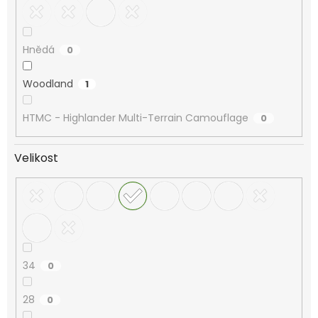
Hnědá
0
Woodland
1
HTMC - Highlander Multi-Terrain Camouflage
0
Velikost
34
0
28
0