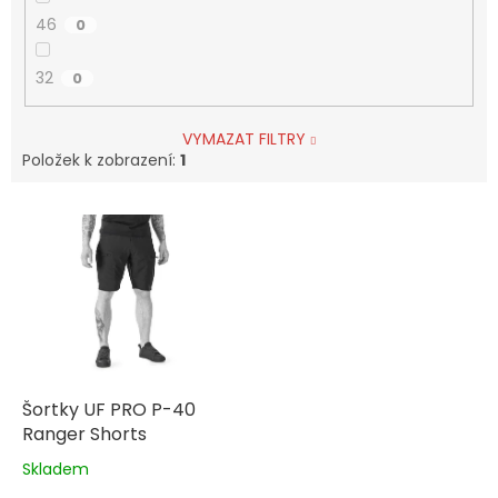
46
0
32
0
VYMAZAT FILTRY
Položek k zobrazení:
1
V
ý
p
i
s
p
r
o
d
Šortky UF PRO P-40
u
Ranger Shorts
k
Skladem
Průměrné
t
hodnocení