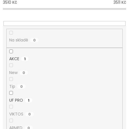
3510
Kč
3511
Kč
k
t
ů
Na skladě
0
AKCE
1
New
0
Tip
0
UF PRO
1
VIKTOS
0
ARMED
0