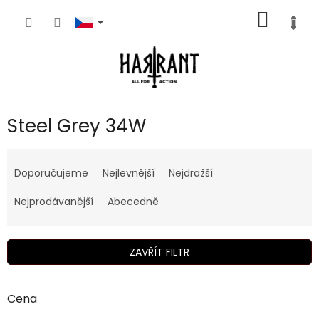
Přejít
NÁKUP
na
obsah
KOŠÍK
Steel Grey 34W
Ř
a
Doporučujeme
Nejlevnější
Nejdražší
z
e
Nejprodávanější
Abecedně
n
í
p
ZAVŘÍT FILTR
r
o
d
Cena
u