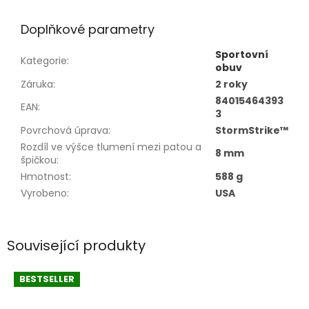
Doplňkové parametry
Sportovní
Kategorie
:
obuv
Záruka
:
2 roky
84015464393
EAN
:
3
Povrchová úprava
:
StormStrike™
Rozdíl ve výšce tlumení mezi patou a
8 mm
špičkou
:
Hmotnost
:
588 g
Vyrobeno
:
USA
Související produkty
BESTSELLER