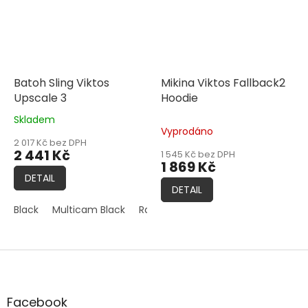
Batoh Sling Viktos
Mikina Viktos Fallback2
Upscale 3
Hoodie
Skladem
Průměrné
Vyprodáno
hodnocení
2 017 Kč bez DPH
produktu
2 441 Kč
1 545 Kč bez DPH
je
1 869 Kč
5,0
DETAIL
z
DETAIL
5
Black
Multicam Black
Ranger
Coyote
hvězdiček.
Z
á
p
a
Facebook