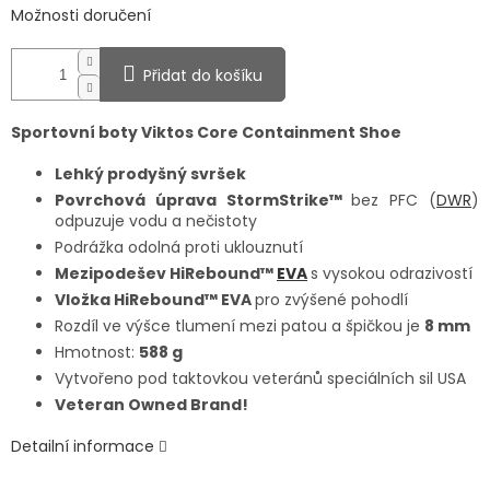
Možnosti doručení
Přidat do košíku
Sportovní boty Viktos Core Containment Shoe
Lehký prodyšný svršek
Povrchová
úprava
StormStrike™
bez
PFC (
DWR
)
odpuzuje
vodu
a
nečistoty
Podrážka odolná proti uklouznutí
Mezipodešev
HiRebound™
EVA
s vysokou odrazivostí
Vložka
HiRebound™
EVA
pro
zvýšené
pohodlí
Rozdíl ve výšce tlumení mezi patou a špičkou je
8
mm
Hmotnost:
588
g
Vytvořeno pod taktovkou veteránů speciálních sil USA
Veteran Owned Brand!
Detailní informace