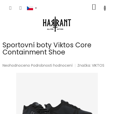
Přejít
NÁKUP
na
obsah
KOŠÍK
Sportovní boty Viktos Core
Containment Shoe
Průměrné
Neohodnoceno
Podrobnosti hodnocení
Značka:
VIKTOS
hodnocení
produktu
je
0,0
z
5
hvězdiček.