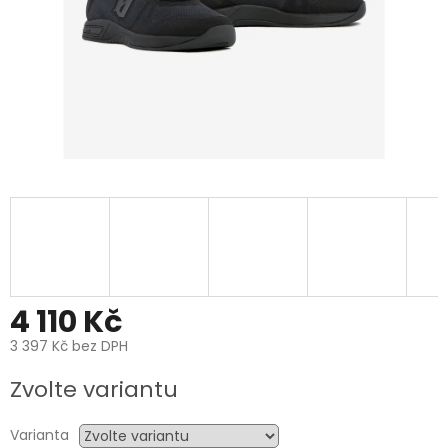
4 110 Kč
3 397 Kč bez DPH
Měrná
Zvolte variantu
cena:
Varianta