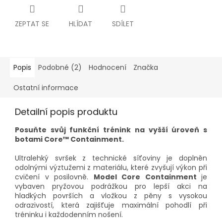
ZEPTAT SE
HLÍDAT
SDÍLET
Popis
Podobné (2)
Hodnocení
Značka
Ostatní informace
Detailní popis produktu
Posuňte
svůj
funkční
trénink
na
vyšší
úroveň
s
botami
Core™
Containment.
Ultralehký
svršek
z
technické
síťoviny
je
doplněn
odolnými
výztužemi
z
materiálu,
které
zvyšují
výkon
při
cvičení
v
posilovně.
Model
Core
Containment
je
vybaven
pryžovou
podrážkou
pro
lepší
akci
na
hladkých
površích
a
vložkou
z
pěny
s
vysokou
odrazivostí
,
která
zajišťuje
maximální
pohodlí
při
tréninku
i
každodenním
nošení.