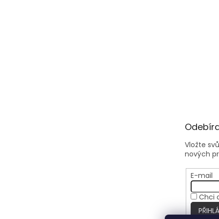
Odebíra
Vložte sv
nových p
E-mail
Chci 
PŘIHLÁ