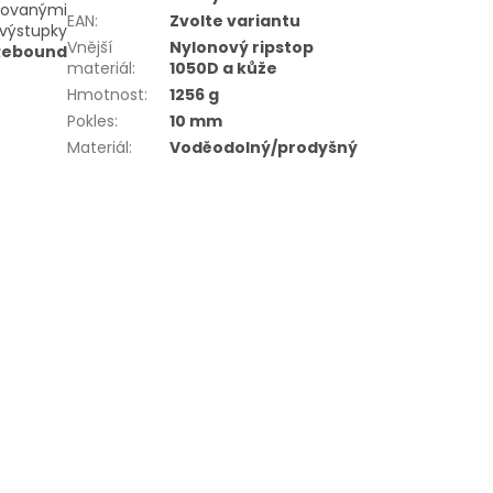
ovanými
EAN
:
Zvolte variantu
 výstupky
Vnější
Nylonový ripstop
Rebound
materiál
:
1050D a kůže
Hmotnost
:
1256 g
Pokles
:
10 mm
Materiál
:
Voděodolný/prodyšný