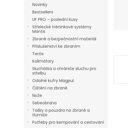
n
Novinky
e
Bestsellers
l
UF PRO – poslední kusy
Střelecké tréninkové systémy
Mantis
Zbraně a bezpečnostní materiál
Příslušenství ke zbraním
Terče
Kolimátory
Sluchátka a chrániče sluchu pro
střelbu
Odolné kufry Magpul
Čištění na zbraně
Nože
Sebeobrana
Tašky a pouzdra na zbraně a
tlumiče
Potřeby pro kempování a cestování