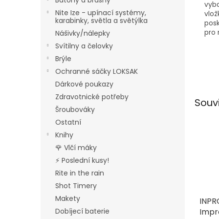
Batohy a brašny
vy
Nite Ize - upínací systémy,
vlo
karabinky, světla a světýlka
posk
pro 
Nášivky/nálepky
Svítilny a čelovky
Brýle
Ochranné sáčky LOKSAK
Dárkové poukazy
Zdravotnické potřeby
Souv
Šroubováky
Ostatní
Knihy
🌹 Vlčí máky
⚡ Poslední kusy!
Rite in the rain
Shot Timery
Makety
INP
Impr
Dobíjecí baterie