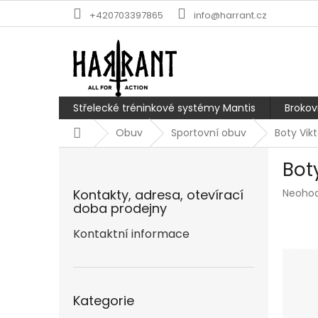
Přejít
+420703397865
info@harrant.cz
na
obsah
Střelecké tréninkové systémy Mantis
Brokov
Domů
Obuv
Sportovní obuv
Boty Vik
P
Bot
o
s
Průmě
Kontakty, adresa, otevírací
Neoho
t
hodnoc
doba prodejny
r
produk
a
Kontaktní informace
je
n
0,0
z
n
5
í
Přeskočit
hvězdič
p
Kategorie
kategorie
a