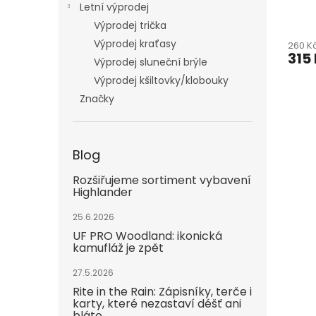
Outd
Letní výprodej
Výprodej trička
Výprodej kraťasy
260 K
315
Výprodej sluneční brýle
Výprodej kšiltovky/klobouky
Značky
Blog
Rozšiřujeme sortiment vybavení
Highlander
25.6.2026
UF PRO Woodland: ikonická
kamufláž je zpět
27.5.2026
Rite in the Rain: Zápisníky, terče i
karty, které nezastaví déšť ani
bláto