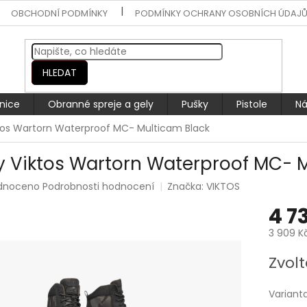
OBCHODNÍ PODMÍNKY
PODMÍNKY OCHRANY OSOBNÍCH ÚDAJ
HLEDAT
nice
Obranné spreje a gely
Pušky
Pistole
Ná
tos Wartorn Waterproof MC- Multicam Black
y Viktos Wartorn Waterproof MC- 
rné
dnoceno
Podrobnosti hodnocení
Značka:
VIKTOS
ení
4 7
tu
3 909 K
Měrná
Zvolt
cena:
ek.
Variant