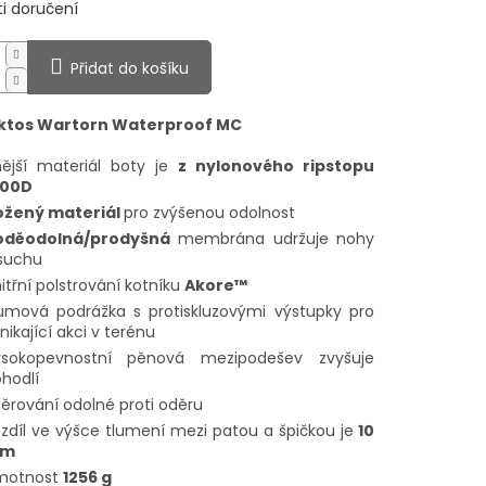
i doručení
Přidat do košíku
iktos Wartorn Waterproof MC
ější materiál boty je
z nylonového ripstopu
000D
ožený materiál
pro zvýšenou odolnost
oděodolná/prodyšná
membrána udržuje nohy
suchu
itřní polstrování kotníku
Akore™
mová podrážka s protiskluzovými výstupky pro
nikající akci v terénu
ysokopevnostní pěnová mezipodešev zvyšuje
hodlí
ěrování odolné proti oděru
zdíl ve výšce tlumení mezi patou a špičkou je
10
m
motnost
1256 g