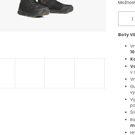
Možnost
Boty V
Vn
1
K
V
v 
Vn
Gu
vy
V
po
Šn
Ro
m
H