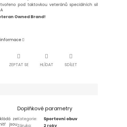
tvořeno pod taktovkou veteránů speciálních sil
SA
eteran Owned Brand!
í informace
ZEPTAT SE
HLÍDAT
SDÍLET
Doplňkové parametry
skládá ze
Kategorie
:
Sportovní obuv
nitř jsou
Záruka
:
2 roky