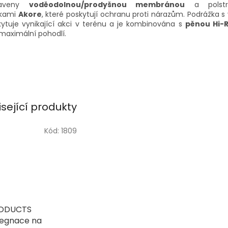
baveny
voděodolnou/prodyšnou membránou
a polstr
žkami
Akore
, které poskytují ochranu proti nárazům. Podrážka s
ytuje vynikající akci v terénu a je kombinována s
pěnou Hi-
maximální pohodlí.
isející produkty
Kód:
1809
RODUCTS
egnace na