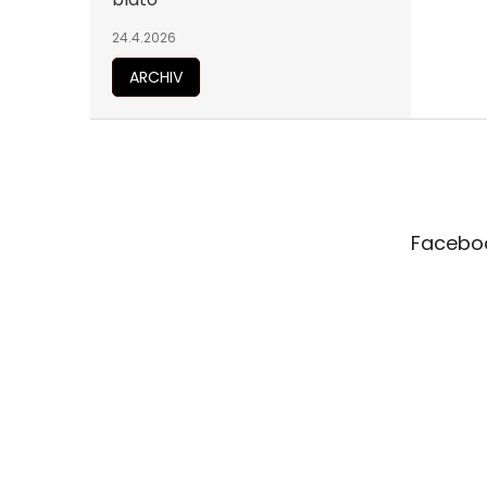
24.4.2026
ARCHIV
Z
á
p
a
t
Facebo
í