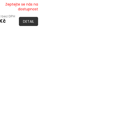
oor obuv 200 ml
Zeptejte se nás na
dostupnost
č bez DPH
 Kč
DETAIL