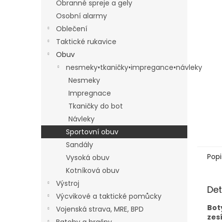
Obranné spreje a gely
Osobní alarmy
Oblečení
Taktické rukavice
Obuv
nesmeky•tkaničky•impregance•návleky
Nesmeky
Impregnace
Tkaničky do bot
Návleky
Sportovní obuv
Sandály
Popi
Vysoká obuv
Kotníková obuv
Výstroj
Det
Výcvikové a taktické pomůcky
Bot
Vojenská strava, MRE, BPD
zes