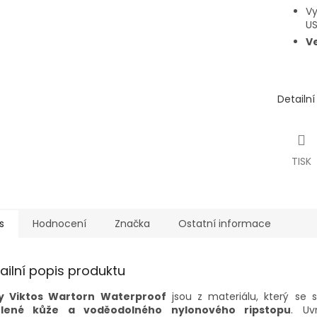
Vy
U
V
Detailn
TISK
s
Hodnocení
Značka
Ostatní informace
ailní popis produktu
y Viktos Wartorn Waterproof
jsou z materiálu, který se 
ílené kůže a voděodolného nylonového ripstopu
. Uv