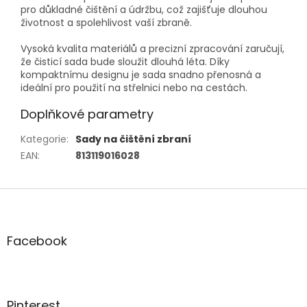
pro důkladné čištění a údržbu, což zajišťuje dlouhou
životnost a spolehlivost vaší zbraně.
Vysoká kvalita materiálů a precizní zpracování zaručují,
že čisticí sada bude sloužit dlouhá léta. Díky
kompaktnímu designu je sada snadno přenosná a
ideální pro použití na střelnici nebo na cestách.
Doplňkové parametry
Kategorie
:
Sady na čištění zbraní
EAN
:
813119016028
Z
á
p
a
Facebook
t
í
Pinterest