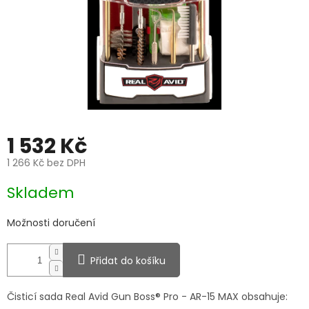
1 532 Kč
1 266 Kč bez DPH
Měrná
Skladem
cena:
Možnosti doručení
Přidat do košíku
Čisticí sada Real Avid Gun Boss® Pro - AR-15 MAX obsahuje: