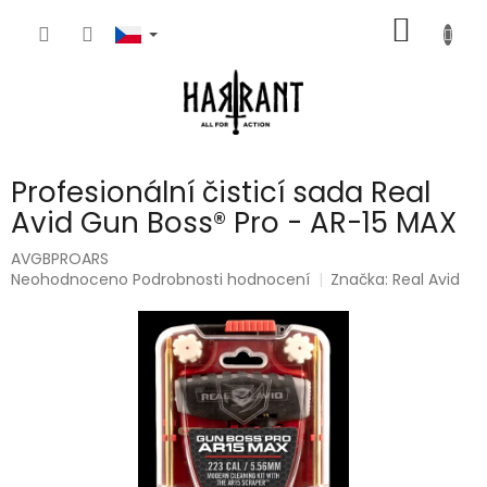
Přejít
NÁKUP
na
obsah
KOŠÍK
Profesionální čisticí sada Real
Avid Gun Boss® Pro - AR-15 MAX
AVGBPROARS
Průměrné
Neohodnoceno
Podrobnosti hodnocení
Značka:
Real Avid
hodnocení
produktu
je
0,0
z
5
hvězdiček.