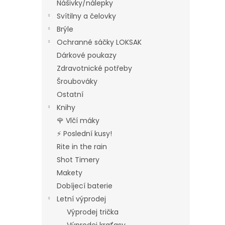
Nášivky/nálepky
Svítilny a čelovky
Brýle
Ochranné sáčky LOKSAK
Dárkové poukazy
Zdravotnické potřeby
Šroubováky
Ostatní
Knihy
🌹 Vlčí máky
⚡ Poslední kusy!
Rite in the rain
Shot Timery
Makety
Dobíjecí baterie
Letní výprodej
Výprodej trička