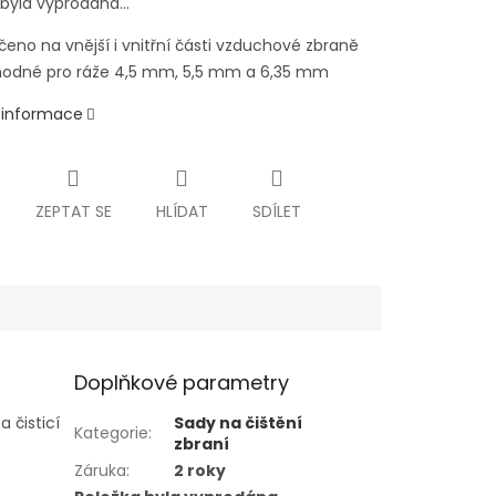
 byla vyprodána…
čeno na vnější i vnitřní části vzduchové zbraně
odné pro ráže 4,5 mm, 5,5 mm a 6,35 mm
í informace
ZEPTAT SE
HLÍDAT
SDÍLET
Doplňkové parametry
a čisticí
Sady na čištění
Kategorie
:
zbraní
Záruka
:
2 roky