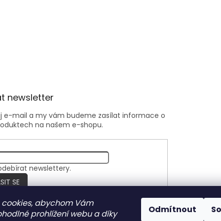
t newsletter
ůj e-mail a my vám budeme zasílat informace o
roduktech na našem e-shopu.
odebírat newslettery.
SIT SE
 cookies, abychom Vám
Odmítnout
S
ohodlné prohlížení webu a díky
Nite Ize Czech