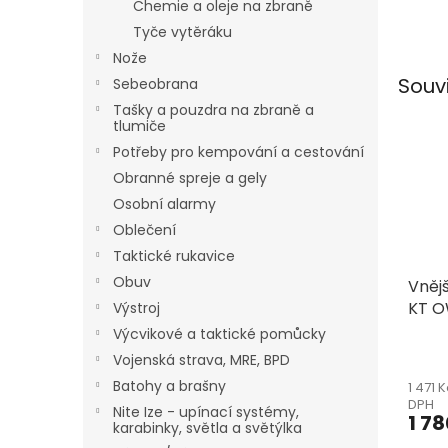
Chemie a oleje na zbraně
Tyče vytěráku
Nože
Souv
Sebeobrana
Tašky a pouzdra na zbraně a
tlumiče
Potřeby pro kempování a cestování
Obranné spreje a gely
Osobní alarmy
Oblečení
Taktické rukavice
Obuv
Vněj
KT O
Výstroj
prav
Výcvikové a taktické pomůcky
45mm
Vojenská strava, MRE, BPD
Batohy a brašny
1 471 
DPH
Nite Ize - upínací systémy,
1 78
karabinky, světla a světýlka