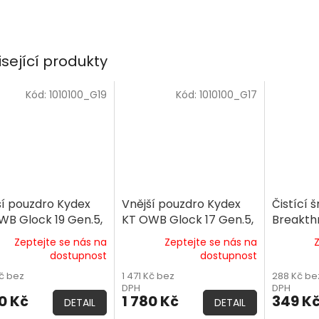
isející produkty
Kód:
1010100_G19
Kód:
1010100_G17
ší pouzdro Kydex
Vnější pouzdro Kydex
Čistící 
WB Glock 19 Gen.5,
KT OWB Glock 17 Gen.5,
Breakth
ák, speedloops
pravák, speedloops
ROPES™ 
Zeptejte se nás na
Zeptejte se nás na
, černé
45mm, černé
Brokovn
dostupnost
dostupnost
Kč bez
1 471 Kč bez
288 Kč be
DPH
DPH
0 Kč
1 780 Kč
349 K
DETAIL
DETAIL