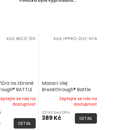
Položka byla vyprodána…
Kód:
BR2.0-12G
Kód:
HPPRO-2OZ-NTA
šňůra na zbraně
Mazací olej
rough® BATTLE
Breakthrough® Battle
GEN 2- 12 GA
Born HP PRO Oil
Zeptejte se nás na
Zeptejte se nás na
ice
dostupnost
dostupnost
z
321 Kč bez DPH
389 Kč
DETAIL
č
DETAIL