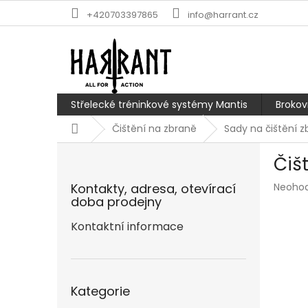
Přejít
+420703397865
info@harrant.cz
na
obsah
Střelecké tréninkové systémy Mantis
Brokov
Domů
Čištění na zbraně
Sady na čištění z
P
Čiš
o
s
Průmě
Kontakty, adresa, otevírací
Neoho
t
hodnoc
doba prodejny
r
produk
a
Kontaktní informace
je
n
0,0
z
n
5
í
Přeskočit
hvězdič
p
Kategorie
kategorie
a