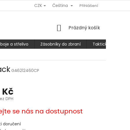
CZK
Čeština
Ů
REKLAMACE NEBO VRÁCENÍ/VÝMĚNA ZBOŽÍ
Přihlášení
SLEVA 10% PRO
NÁKUPNÍ
Prázdný košík
KOŠÍK
boje a střelivo
Zásobníky do zbraní
Taktické kalhoty
ack
GA6212460CP
 Kč
bez DPH
ejte se nás na dostupnost
i doručení