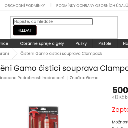
OBCHODNÍ PODMÍNKY
PODMÍNKY OCHRANY OSOBNÍCH ÚDAJ
HLEDAT
nice
Obranné spreje a gely
Pušky
Pistole
Ná
braní
Čištění Gamo čistící souprava Clampack
tění Gamo čistící souprava Clamp
rné
dnoceno
Podrobnosti hodnocení
Značka:
Gamo
ení
500
tu
413 Kč 
Měrná
Zept
cena:
ek.
Možnost