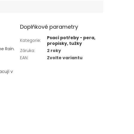
Doplňkové parametry
Psací potřeby - pera,
Kategorie
:
propisky, tužky
he Rain.
Záruka
:
2 roky
EAN
:
Zvolte variantu
acují v