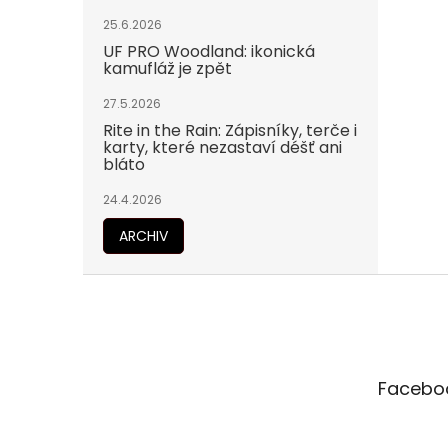
25.6.2026
UF PRO Woodland: ikonická
kamufláž je zpět
27.5.2026
Rite in the Rain: Zápisníky, terče i
karty, které nezastaví déšť ani
bláto
24.4.2026
ARCHIV
Z
á
p
a
t
Facebo
í