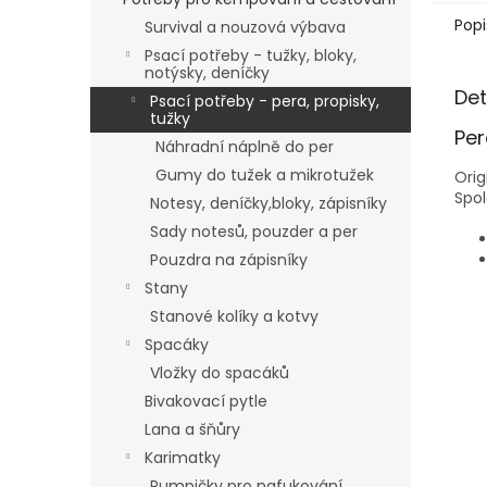
Popi
Survival a nouzová výbava
Psací potřeby - tužky, bloky,
notýsky, deníčky
Det
Psací potřeby - pera, propisky,
tužky
Per
Náhradní náplně do per
Gumy do tužek a mikrotužek
Orig
Spol
Notesy, deníčky,bloky, zápisníky
Sady notesů, pouzder a per
Pouzdra na zápisníky
Stany
Stanové kolíky a kotvy
Spacáky
Vložky do spacáků
Bivakovací pytle
Lana a šňůry
Karimatky
Pumpičky pro nafukování