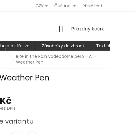
CZK
Čeština
Ů
REKLAMACE NEBO VRÁCENÍ/VÝMĚNA ZBOŽÍ
Přihlášení
SLEVA 10% PRO
NÁKUPNÍ
Prázdný košík
KOŠÍK
boje a střelivo
Zásobníky do zbraní
Taktické kalhoty
Rite in the Rain voděodolné pero - All-
Weather Pen
l-Weather Pen
 Kč
bez DPH
e variantu