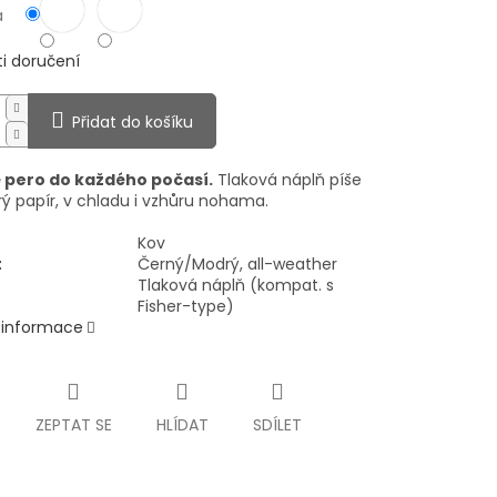
a
i doručení
Přidat do košíku
 pero do každého počasí.
Tlaková náplň píše
ý papír, v chladu i vzhůru nohama.
Kov
t
Černý/Modrý, all-weather
Tlaková náplň (kompat. s
Fisher-type)
í informace
ZEPTAT SE
HLÍDAT
SDÍLET