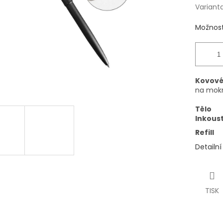
Variant
Možnost
Kovové
na mokr
Tělo
Inkous
Refill
Detailn
TISK