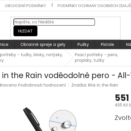
OBCHODNÍ PODMÍNKY
PODMÍNKY OCHRANY OSOBNÍCH ÚDAJ
HLEDAT
nice
Obranné spreje a gely
Pušky
Pistole
Ná
potřeby - tužky, bloky, notýsky,
Psací potřeby - pera,
ky
propisky, tužky
e in the Rain voděodolné pero - Al
rné
dnoceno
Podrobnosti hodnocení
Značka:
Rite in the Rain
ení
551
tu
455 Kč 
Měrná
Zvolt
cena:
ek.