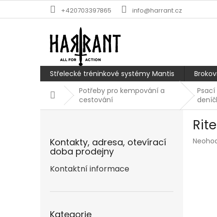
Přejít
+420703397865
info@harrant.cz
na
obsah
Střelecké tréninkové systémy Mantis
Brokov
Potřeby pro kempování a
Psací 
Domů
cestování
deníč
P
Rit
o
s
Průmě
Kontakty, adresa, otevírací
Neoho
t
hodnoc
doba prodejny
r
produk
a
Kontaktní informace
je
n
0,0
z
n
5
í
Přeskočit
hvězdič
p
Kategorie
kategorie