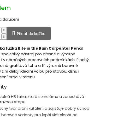
dem
i doručení
Přidat do košíku
á tužka Rite in the Rain Carpenter Pencil
 spolehlivý nástroj pro přesné a výrazné
 i v náročných pracovních podmínkách. Plochý
dolná grafitová tuha a tři výrazné barevné
 z ní dělají ideální volbu pro stavbu, dílnu i
nní práci v terénu.
ity
olná HB tuha, která se neláme a zanechává
raznou stopu
ochý tvar brání kutálení a zajišťuje dobrý úchop
i barevné varianty pro lepší viditelnost na