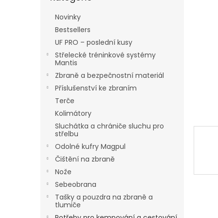
5
a
hvězdič
n
Novinky
e
Bestsellers
l
UF PRO – poslední kusy
Střelecké tréninkové systémy
Mantis
Zbraně a bezpečnostní materiál
Příslušenství ke zbraním
Terče
Kolimátory
Sluchátka a chrániče sluchu pro
střelbu
Odolné kufry Magpul
Čištění na zbraně
Nože
Sebeobrana
Tašky a pouzdra na zbraně a
tlumiče
Potřeby pro kempování a cestování