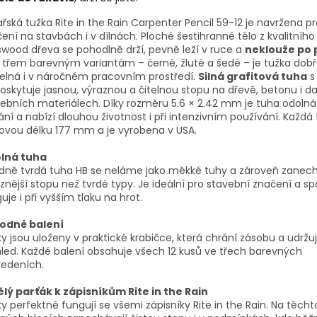
řská tužka Rite in the Rain Carpenter Pencil 59-12 je navržena p
ení na stavbách i v dílnách. Ploché šestihranné tělo z kvalitního
wood dřeva se pohodlně drží, pevně leží v ruce a
neklouže po 
 třem barevným variantám – černé, žluté a šedé – je tužka dob
telná i v náročném pracovním prostředí.
Silná grafitová tuha
s 
oskytuje jasnou, výraznou a čitelnou stopu na dřevě, betonu i da
ebních materiálech. Díky rozměru 5.6 × 2.42 mm je tuha odolná
ní a nabízí dlouhou životnost i při intenzivním používání. Každ
ovou délku 177 mm a je vyrobena v USA.
lná tuha
edně tvrdá tuha HB se neláme jako měkké tuhy a zároveň zanec
znější stopu než tvrdé typy. Je ideální pro stavební značení a sp
uje i při vyšším tlaku na hrot.
odné balení
y jsou uloženy v praktické krabičce, která chrání zásobu a udržu
led. Každé balení obsahuje všech 12 kusů ve třech barevných
vedeních.
ělý parťák k zápisníkům Rite in the Rain
y perfektně fungují se všemi zápisníky Rite in the Rain. Na těcht