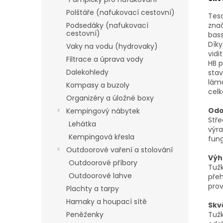
Polštáře (nafukovací cestovní)
Tesa
znač
Podsedáky (nafukovací
cestovní)
bass
Díky
Vaky na vodu (hydrovaky)
vidi
Filtrace a úprava vody
HB p
Dalekohledy
stav
lámá
Kompasy a buzoly
celk
Organizéry a úložné boxy
Odo
Kempingový nábytek
Stř
Lehátka
výra
Kempingová křesla
fung
Outdoorové vaření a stolování
Výh
Outdoorové příbory
Tužk
Outdoorové lahve
přeh
pro
Plachty a tarpy
Hamaky a houpací sítě
Skv
Tužk
Peněženky