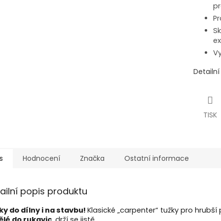
pr
Pr
Sk
e
Vy
Detailn
TISK
s
Hodnocení
Značka
Ostatní informace
ailní popis produktu
ky do dílny i na stavbu!
Klasické „carpenter“ tužky pro hrubší
ělé do rukavic
, drží se jistě.