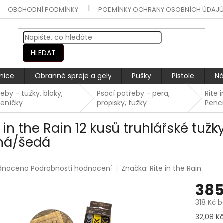
OBCHODNÍ PODMÍNKY
PODMÍNKY OCHRANY OSOBNÍCH ÚDAJ
HLEDAT
nice
Obranné spreje a gely
Pušky
Pistole
Ná
eby - tužky, bloky,
Psací potřeby - pera,
Rite 
deníčky
propisky, tužky
Penci
 in the Rain 12 kusů truhlářské tužk
ná/šedá
rné
dnoceno
Podrobnosti hodnocení
Značka:
Rite in the Rain
ení
385
tu
318 Kč 
Měrná
32,08 Kč 