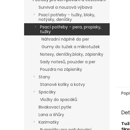
Survival a nouzová výbava
Psací potřeby - tužky, bloky,
notýsky, deníčky
Psací potřeby - pera, propisky,
tužky
Náhradní náplně do per
Gumy do tužek a mikrotužek
Notesy, deníčky,bloky, zápisníky
Sady notesů, pouzder a per
Pouzdra na zápisníky
Stany
Stanové kolíky a kotvy
Spacáky
Popi
Vložky do spacáků
Bivakovací pytle
Det
Lana a šňůry
Karimatky
Tuž
Skv
Pumpičky pro nafukování