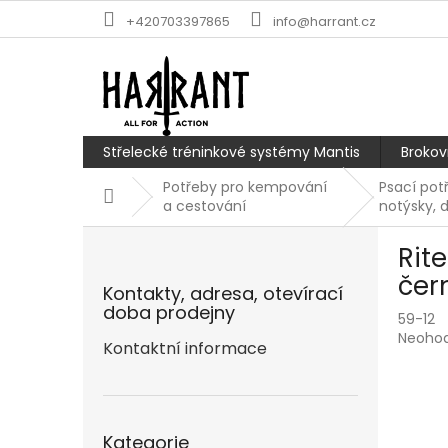
Přejít
+420703397865
info@harrant.cz
na
obsah
Střelecké tréninkové systémy Mantis
Brokov
Potřeby pro kempování
Psací potř
Domů
a cestování
notýsky, 
P
Rite
o
s
čer
Kontakty, adresa, otevírací
t
doba prodejny
59-12
r
Průmě
Neoho
a
Kontaktní informace
hodnoc
n
produk
n
je
í
0,0
Přeskočit
p
z
Kategorie
kategorie