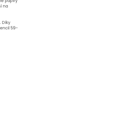
né papíry
ní na
. Díky
encil 59-