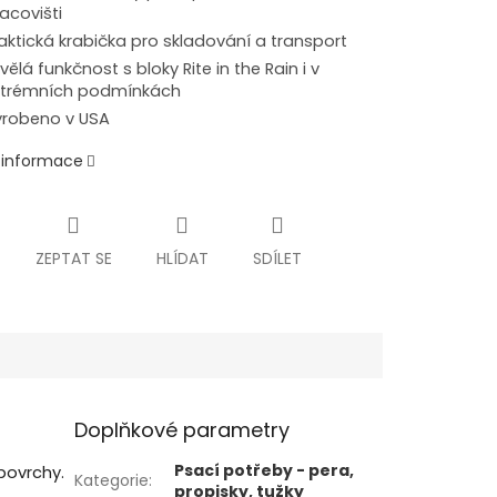
acovišti
aktická krabička pro skladování a transport
vělá funkčnost s bloky Rite in the Rain i v
xtrémních podmínkách
robeno v USA
í informace
ZEPTAT SE
HLÍDAT
SDÍLET
Doplňkové parametry
Psací potřeby - pera,
 povrchy.
Kategorie
:
propisky, tužky