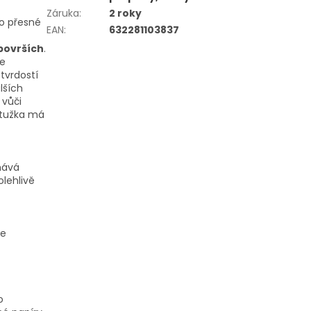
Záruka
:
2 roky
ro přesné
EAN
:
632281103837
površích
.
ře
tvrdostí
lších
 vůči
á tužka má
hává
olehlivě
je
o