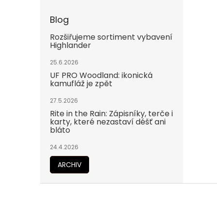
Blog
Rozšiřujeme sortiment vybavení
Highlander
25.6.2026
UF PRO Woodland: ikonická
kamufláž je zpět
27.5.2026
Rite in the Rain: Zápisníky, terče i
karty, které nezastaví déšť ani
bláto
24.4.2026
ARCHIV
Z
á
p