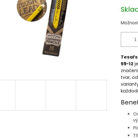
cena:
ek.
Skla
Možnost
Tesařsk
59-12
je
značení
tvar, o
varianty
každode
Benef
Od
vý
Pl
Tř