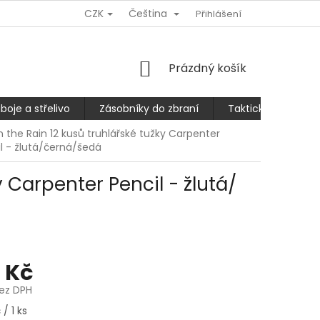
CZK
Čeština
Ů
REKLAMACE NEBO VRÁCENÍ/VÝMĚNA ZBOŽÍ
Přihlášení
SLEVA 10% PRO
NÁKUPNÍ
Prázdný košík
KOŠÍK
boje a střelivo
Zásobníky do zbraní
Taktické kalhoty
in the Rain 12 kusů truhlářské tužky Carpenter
l - žlutá/černá/šedá
y Carpenter Pencil - žlutá/
 Kč
bez DPH
/ 1 ks