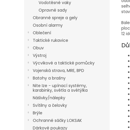
odol
Vodotěsné vaky
selh
Opravné sady
stav
Obranné spreje a gely
Bale
Osobní alarmy
ploc
Oblečení
12 i
Taktické rukavice
Dů
Obuv
Výstroj
Výcvikové a taktické pomůcky
Vojenská strava, MRE, BPD
Batohy a brašny
Nite Ize - upínací systémy,
karabinky, světla a světýlka
Nášivky/nálepky
Svítilny a čelovky
Brýle
Ochranné sáčky LOKSAK
Dárkové poukazy