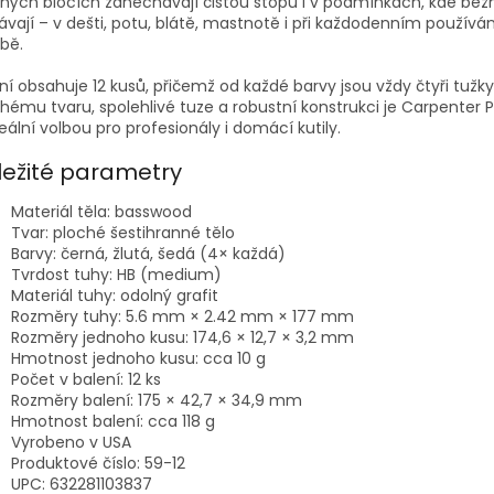
ných blocích zanechávají čistou stopu i v podmínkách, kde běž
ávají – v dešti, potu, blátě, mastnotě i při každodenním používá
bě.
ní obsahuje 12 kusů, přičemž od každé barvy jsou vždy čtyři tužky
hému tvaru, spolehlivé tuze a robustní konstrukci je Carpenter P
deální volbou pro profesionály i domácí kutily.
ležité parametry
Materiál těla: basswood
Tvar: ploché šestihranné tělo
Barvy: černá, žlutá, šedá (4× každá)
Tvrdost tuhy: HB (medium)
Materiál tuhy: odolný grafit
Rozměry tuhy: 5.6 mm × 2.42 mm × 177 mm
Rozměry jednoho kusu: 174,6 × 12,7 × 3,2 mm
Hmotnost jednoho kusu: cca 10 g
Počet v balení: 12 ks
Rozměry balení: 175 × 42,7 × 34,9 mm
Hmotnost balení: cca 118 g
Vyrobeno v USA
Produktové číslo: 59-12
UPC: 632281103837