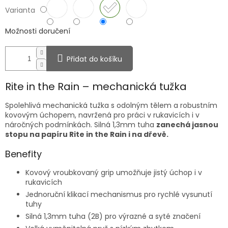
Varianta
Možnosti doručení
Přidat do košíku
Rite in the Rain – mechanická tužka
Spolehlivá mechanická tužka s odolným tělem a robustním
kovovým úchopem, navržená pro práci v rukavicích i v
náročných podmínkách. Silná 1,3mm tuha
zanechá jasnou
stopu na papíru Rite in the Rain i na dřevě.
Benefity
Kovový vroubkovaný grip umožňuje jistý úchop i v
rukavicích
Jednoruční klikací mechanismus pro rychlé vysunutí
tuhy
Silná 1,3mm tuha (2B) pro výrazné a syté značení