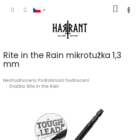
Přejít
NÁKUP
na
obsah
KOŠÍK
Rite in the Rain mikrotužka 1,3
mm
Průměrné
Neohodnoceno
Podrobnosti hodnocení
hodnocení
Značka:
Rite in the Rain
produktu
je
0,0
z
5
hvězdiček.