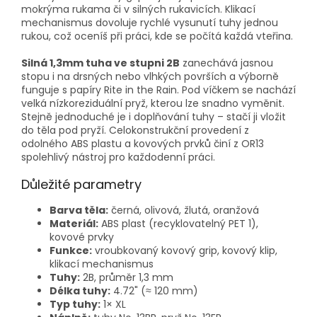
mokrýma rukama či v silných rukavicích. Klikací
mechanismus dovoluje rychlé vysunutí tuhy jednou
rukou, což oceníš při práci, kde se počítá každá vteřina.
Silná 1,3mm tuha ve stupni 2B
zanechává jasnou
stopu i na drsných nebo vlhkých površích a výborně
funguje s papíry Rite in the Rain. Pod víčkem se nachází
velká nízkoreziduální pryž, kterou lze snadno vyměnit.
Stejně jednoduché je i doplňování tuhy – stačí ji vložit
do těla pod pryží. Celokonstrukční provedení z
odolného ABS plastu a kovových prvků činí z OR13
spolehlivý nástroj pro každodenní práci.
Důležité parametry
Barva těla:
černá, olivová, žlutá, oranžová
Materiál:
ABS plast (recyklovatelný PET 1),
kovové prvky
Funkce:
vroubkovaný kovový grip, kovový klip,
klikací mechanismus
Tuhy:
2B, průměr 1,3 mm
Délka tuhy:
4.72" (≈ 120 mm)
Typ tuhy:
1× XL