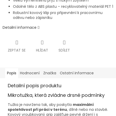
Velká vyměnitelná pryž s nízkým zbytkem
Odolné tělo z ABS plastu – recyklovatelný materiál PET 1
Robustní kovový klip pro připevnění k pracovnímu
oděvu nebo zápisníku
Detailní informace
ZEPTAT SE
HLÍDAT
SDÍLET
Popis
Hodnocení
Značka
Ostatní informace
Detailní popis produktu
Mikrotužka, která zvládne drsné podmínky
Tužka je navržena tak, aby poskytla
maximální
spolehlivost při práci v terénu
, dílně nebo na stavbě.
Kovový vroubkovaný grip zajišťuje pevné držení i s