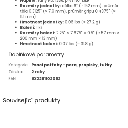
Náplně:
tuhy No. 13BR, pryž No. 13ER
Rozměry jednotky:
délka 6" (≈ 152 mm), průměr
těla 0.3125" (≈ 7.9 mm), průměr gripu 0.4375" (≈
11.1 mm)
Hmotnost jednotky:
0.06 lbs (≈ 27.2 g)
Balení:
1 ks
Rozměry balení:
2.25" × 7.875" × 0.5" (≈ 57 mm ×
200 mm × 13 mm)
Hmotnost balení:
0.07 lbs (≈ 31.8 g)
Doplňkové parametry
Kategorie
:
Psací potřeby - pera, propisky, tužky
Záruka
:
2 roky
EAN
:
632281102052
Související produkty