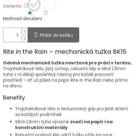
Varianta
Možnosti doručení
Přidat do košíku
Rite in the Rain – mechanická tužka BK15
Odolná mechanická tužka navržená pro práci v terénu.
Trojúhelníkové tělo, jistý úchop, robustní klip a silná 1,3mm
tuha z ní dělají spolehlivý nástroj pro každé pracovní
prostředí – ať už píšeš na papír Rite in the Rain nebo přímo
na dřevo.
Benefity
Trojúhelníkové tělo a texturovaný grip pro jisté držení
za každých podmínek
Silná 1,3mm tuha výrazně
značí na papír i na
konstrukční materiály
Robustní ocelový klip udrží tužku vždy po ruce