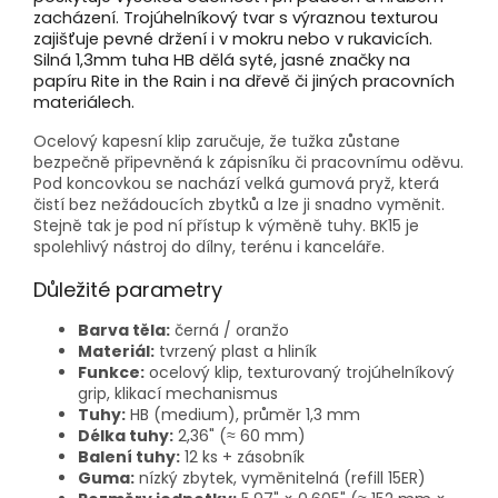
zacházení. Trojúhelníkový tvar s výraznou texturou
zajišťuje pevné držení i v mokru nebo v rukavicích.
Silná 1,3mm tuha HB dělá syté, jasné značky na
papíru Rite in the Rain i na dřevě či jiných pracovních
materiálech.
Ocelový kapesní klip zaručuje, že tužka zůstane
bezpečně připevněná k zápisníku či pracovnímu oděvu.
Pod koncovkou se nachází velká gumová pryž, která
čistí bez nežádoucích zbytků a lze ji snadno vyměnit.
Stejně tak je pod ní přístup k výměně tuhy. BK15 je
spolehlivý nástroj do dílny, terénu i kanceláře.
Důležité parametry
Barva těla:
černá / oranžo
Materiál:
tvrzený plast a hliník
Funkce:
ocelový klip, texturovaný trojúhelníkový
grip, klikací mechanismus
Tuhy:
HB (medium), průměr 1,3 mm
Délka tuhy:
2,36" (≈ 60 mm)
Balení tuhy:
12 ks + zásobník
Guma:
nízký zbytek, vyměnitelná (refill 15ER)