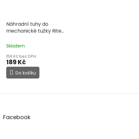
Náhradní tuhy do
mechanické tužky Rite
in the Rain No. 13 a 15
Skladem
156 Kč bez DPH
189 Kč
Do košíku
Z
á
p
a
Facebook
t
í