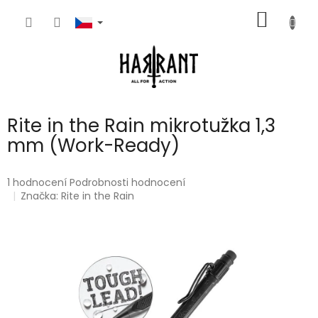
Přejít
NÁKUP
na
obsah
KOŠÍK
Rite in the Rain mikrotužka 1,3
mm (Work-Ready)
Průměrné
1 hodnocení
Podrobnosti hodnocení
hodnocení
Značka:
Rite in the Rain
produktu
je
5,0
z
5
hvězdiček.