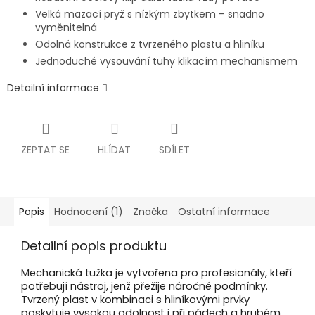
Velká mazací pryž s nízkým zbytkem – snadno
vyměnitelná
Odolná konstrukce z tvrzeného plastu a hliníku
Jednoduché vysouvání tuhy klikacím mechanismem
Detailní informace
ZEPTAT SE
HLÍDAT
SDÍLET
Popis
Hodnocení (1)
Značka
Ostatní informace
Detailní popis produktu
Mechanická tužka je vytvořena pro profesionály, kteří
potřebují nástroj, jenž přežije náročné podmínky.
Tvrzený plast v kombinaci s hliníkovými prvky
poskytuje vysokou odolnost i při pádech a hrubém