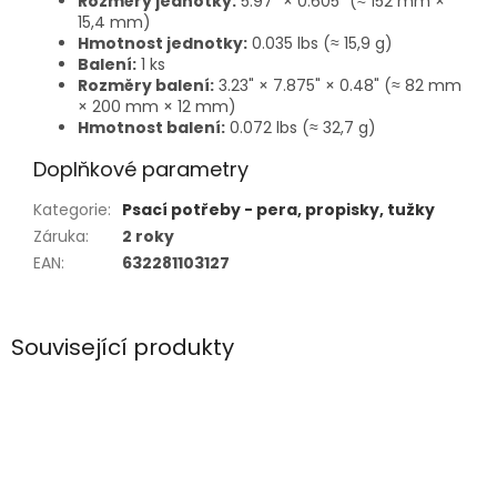
Rozměry jednotky:
5.97" × 0.605" (≈ 152 mm ×
15,4 mm)
Hmotnost jednotky:
0.035 lbs (≈ 15,9 g)
Balení:
1 ks
Rozměry balení:
3.23" × 7.875" × 0.48" (≈ 82 mm
× 200 mm × 12 mm)
Hmotnost balení:
0.072 lbs (≈ 32,7 g)
Doplňkové parametry
Kategorie
:
Psací potřeby - pera, propisky, tužky
Záruka
:
2 roky
EAN
:
632281103127
Související produkty