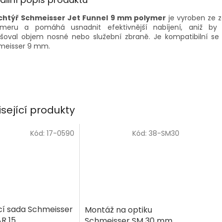
chtýř Schmeisser Jet Funnel 9 mm polymer
je vyroben ze z
ymeru a pomáhá usnadnit efektivnější nabíjení, aniž by
tšoval objem nosné nebo služební zbraně. Je kompatibilní se
meisser 9 mm.
isející produkty
Kód:
17-0590
Kód:
38-SM30
ící sada Schmeisser
Montáž na optiku
R 15
Schmeisser SM 30 mm