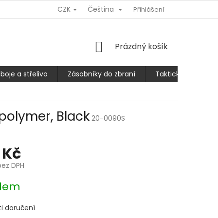
CZK
Čeština
Ů
REKLAMACE NEBO VRÁCENÍ/VÝMĚNA ZBOŽÍ
Přihlášení
SLEVA 10% PRO
NÁKUPNÍ
Prázdný košík
KOŠÍK
boje a střelivo
Zásobníky do zbraní
Taktické kalhoty
polymer, Black
20-0090S
 Kč
bez DPH
dem
i doručení