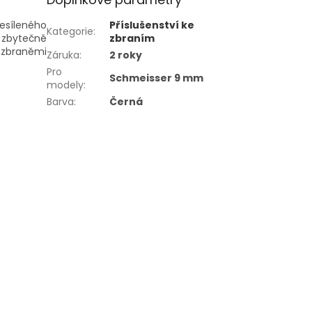
esíleného
Příslušenství ke
Kategorie
:
 zbytečně
zbraním
 zbraněmi
Záruka
:
2 roky
Pro
Schmeisser 9 mm
modely
:
Barva
:
Černá