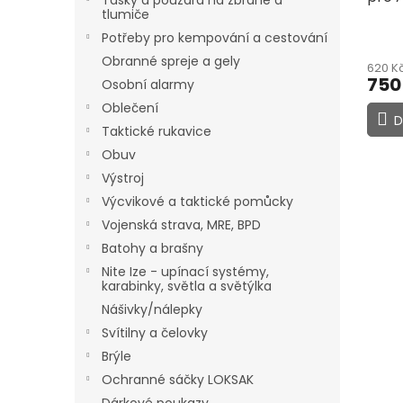
Tašky a pouzdra na zbraně a
tlumiče
Potřeby pro kempování a cestování
Obranné spreje a gely
620 K
750
Osobní alarmy
Oblečení
D
Taktické rukavice
Obuv
Výstroj
Výcvikové a taktické pomůcky
Vojenská strava, MRE, BPD
Batohy a brašny
Nite Ize - upínací systémy,
karabinky, světla a světýlka
Nášivky/nálepky
Svítilny a čelovky
Brýle
Ochranné sáčky LOKSAK