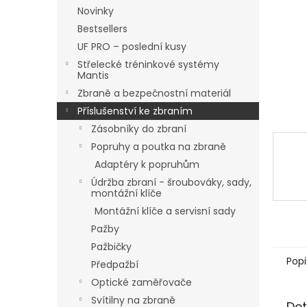
n
Novinky
e
Bestsellers
l
UF PRO – poslední kusy
Střelecké tréninkové systémy
Mantis
Zbraně a bezpečnostní materiál
Příslušenství ke zbraním
Zásobníky do zbraní
Popruhy a poutka na zbraně
Adaptéry k popruhům
Údržba zbraní - šroubováky, sady,
montážní klíče
Montážní klíče a servisní sady
Pažby
Pažbičky
Popi
Předpažbí
Optické zaměřovače
Svítilny na zbraně
Det