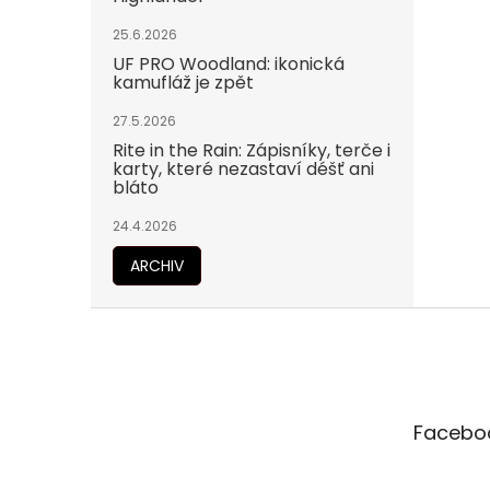
25.6.2026
UF PRO Woodland: ikonická
kamufláž je zpět
27.5.2026
Rite in the Rain: Zápisníky, terče i
karty, které nezastaví déšť ani
bláto
24.4.2026
ARCHIV
Z
á
p
a
t
Facebo
í