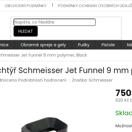
OBCHODNÍ PODMÍNKY
PODMÍNKY OCHRANY OSOBNÍCH ÚDAJ
HLEDAT
nice
Obranné spreje a gely
Pušky
Pistole
Ná
chmeisser Jet Funnel 9 mm polymer, Black
chtýř Schmeisser Jet Funnel 9 mm 
rné
dnoceno
Podrobnosti hodnocení
Značka:
Schmeisser
ení
750
tu
620 Kč 
Měrná
Skla
cena:
ek.
Možnost