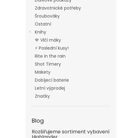
Dárkové poukazy
Zdravotnické potřeby
Šroubováky
Ostatní
Knihy
🌹 Vlčí máky
⚡ Poslední kusy!
Rite in the rain
Shot Timery
Makety
Dobíjecí baterie
Letní výprodej
Značky
Blog
Rozšiřujeme sortiment vybavení
Highlander