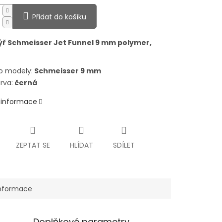
Přidat do košíku
ýř Schmeisser Jet Funnel 9 mm polymer,
o modely
:
Schmeisser 9 mm
rva:
černá
í informace
ZEPTAT SE
HLÍDAT
SDÍLET
informace
Doplňkové parametry