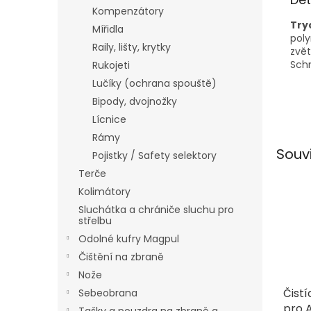
Kompenzátory
Try
Mířidla
pol
Raily, lišty, krytky
zvě
Sch
Rukojeti
Lučíky (ochrana spouště)
Bipody, dvojnožky
Lícnice
Rámy
Souv
Pojistky / Safety selektory
Terče
Kolimátory
Sluchátka a chrániče sluchu pro
střelbu
Odolné kufry Magpul
Čištění na zbraně
Nože
Čist
Sebeobrana
pro A