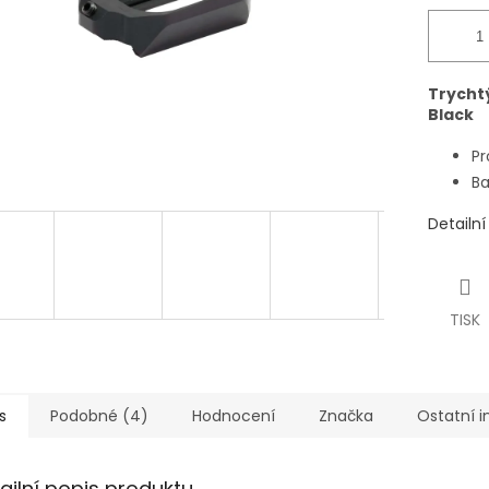
Trycht
Black
Pr
Ba
Detailn
TISK
s
Podobné (4)
Hodnocení
Značka
Ostatní 
ailní popis produktu