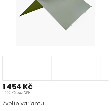
1 454 Kč
1 202 Kč bez DPH
Měrná
Zvolte variantu
cena: