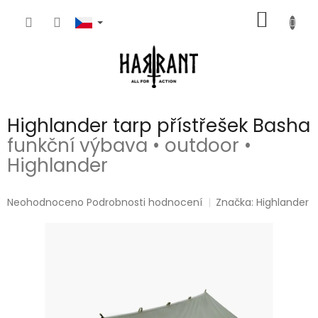
Přejít
NÁKUP
na
obsah
KOŠÍK
Highlander tarp přístřešek Basha
funkční výbava • outdoor •
Highlander
Průměrné
Neohodnoceno
Podrobnosti hodnocení
Značka:
Highlander
hodnocení
produktu
je
0,0
z
5
hvězdiček.