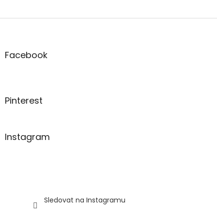
Z
á
p
a
Facebook
t
í
Pinterest
Instagram
Sledovat na Instagramu