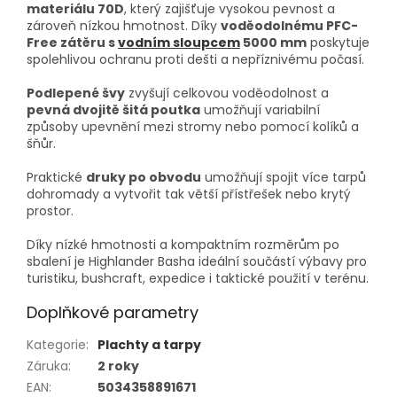
materiálu 70D
, který zajišťuje vysokou pevnost a
zároveň nízkou hmotnost. Díky
voděodolnému PFC-
Free zátěru s
vodním sloupcem
5000 mm
poskytuje
spolehlivou ochranu proti dešti a nepříznivému počasí.
Podlepené švy
zvyšují celkovou voděodolnost a
pevná dvojitě šitá poutka
umožňují variabilní
způsoby upevnění mezi stromy nebo pomocí kolíků a
šňůr.
Praktické
druky po obvodu
umožňují spojit více tarpů
dohromady a vytvořit tak větší přístřešek nebo krytý
prostor.
Díky nízké hmotnosti a kompaktním rozměrům po
sbalení je Highlander Basha ideální součástí výbavy pro
turistiku, bushcraft, expedice i taktické použití v terénu.
Doplňkové parametry
Kategorie
:
Plachty a tarpy
Záruka
:
2 roky
EAN
:
5034358891671