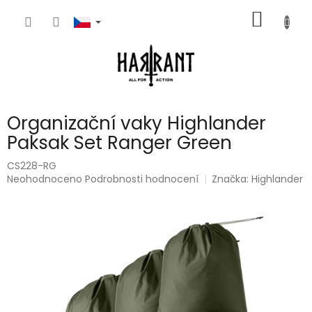
Přejít
NÁKUP
na
obsah
KOŠÍK
Organizační vaky Highlander
Paksak Set Ranger Green
CS228-RG
Průměrné
Neohodnoceno
Podrobnosti hodnocení
Značka:
Highlander
hodnocení
produktu
je
0,0
z
5
hvězdiček.