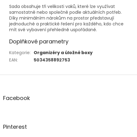
Sada obsahuje tři velikosti vaků, které lze využívat
samostatně nebo společně podle aktuálních potřeb.
Díky minimálním nárokům na prostor představují
jednoduché a praktické řešení pro každého, kdo chce
mít své vybavení přehledně uspořádané.
Doplňkové parametry
Kategorie
:
Organizéry a úložné boxy
EAN
:
5034358892753
Z
á
p
a
Facebook
t
í
Pinterest