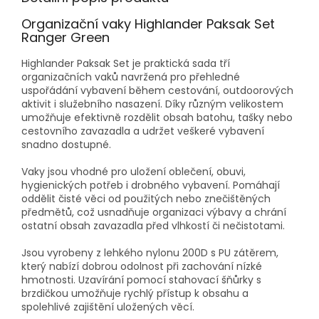
Organizační vaky Highlander Paksak Set
Ranger Green
Highlander Paksak Set je praktická sada tří
organizačních vaků navržená pro přehledné
uspořádání vybavení během cestování, outdoorových
aktivit i služebního nasazení. Díky různým velikostem
umožňuje efektivně rozdělit obsah batohu, tašky nebo
cestovního zavazadla a udržet veškeré vybavení
snadno dostupné.
Vaky jsou vhodné pro uložení oblečení, obuvi,
hygienických potřeb i drobného vybavení. Pomáhají
oddělit čisté věci od použitých nebo znečištěných
předmětů, což usnadňuje organizaci výbavy a chrání
ostatní obsah zavazadla před vlhkostí či nečistotami.
Jsou vyrobeny z lehkého nylonu 200D s PU zátěrem,
který nabízí dobrou odolnost při zachování nízké
hmotnosti. Uzavírání pomocí stahovací šňůrky s
brzdičkou umožňuje rychlý přístup k obsahu a
spolehlivé zajištění uložených věcí.