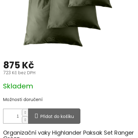
875 Kč
723 Kč bez DPH
Měrná
Skladem
cena:
Možnosti doručení
Přidat do košíku
Organizační vaky Highlander Paksak Set Ranger