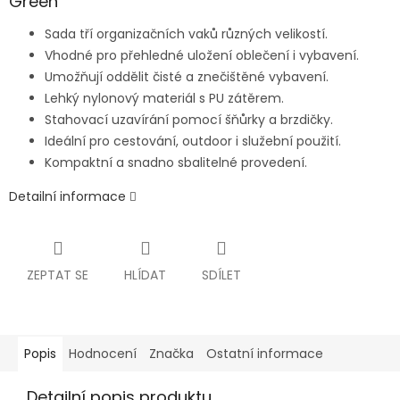
Green
Sada tří organizačních vaků různých velikostí.
Vhodné pro přehledné uložení oblečení i vybavení.
Umožňují oddělit čisté a znečištěné vybavení.
Lehký nylonový materiál s PU zátěrem.
Stahovací uzavírání pomocí šňůrky a brzdičky.
Ideální pro cestování, outdoor i služební použití.
Kompaktní a snadno sbalitelné provedení.
Detailní informace
ZEPTAT SE
HLÍDAT
SDÍLET
Popis
Hodnocení
Značka
Ostatní informace
Detailní popis produktu