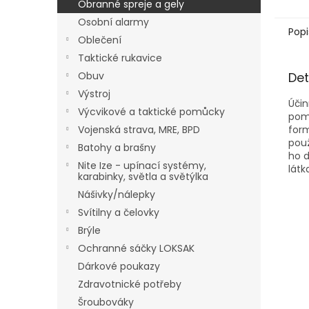
Obranné spreje a gely
Osobní alarmy
Popi
Oblečení
Taktické rukavice
Obuv
Det
Výstroj
Úči
Výcvikové a taktické pomůcky
pomů
Vojenská strava, MRE, BPD
form
použ
Batohy a brašny
ho d
Nite Ize - upínací systémy,
látk
karabinky, světla a světýlka
Nášivky/nálepky
Svítilny a čelovky
Brýle
Ochranné sáčky LOKSAK
Dárkové poukazy
Zdravotnické potřeby
Šroubováky