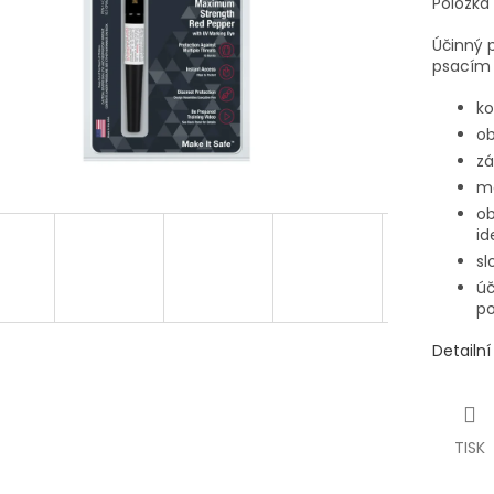
Položka
Účinný 
psacím 
ko
ob
zá
mo
ob
id
sl
úč
po
Detailn
TISK