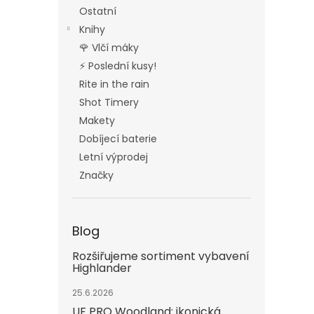
Ostatní
Knihy
🌹 Vlčí máky
⚡ Poslední kusy!
Rite in the rain
Shot Timery
Makety
Dobíjecí baterie
Letní výprodej
Značky
Blog
Rozšiřujeme sortiment vybavení
Highlander
25.6.2026
UF PRO Woodland: ikonická