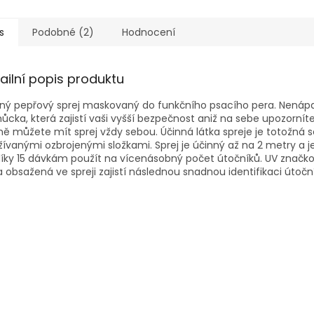
s
Podobné (2)
Hodnocení
ailní popis produktu
nný pepřový sprej maskovaný do funkčního psacího pera. Nená
cka, která zajistí vaši vyšší bezpečnost aniž na sebe upozorníte
ě můžete mít sprej vždy sebou. Účinná látka spreje je totožná se
ívanými ozbrojenými složkami. Sprej je účinný až na 2 metry a 
íky 15 dávkám použít na vícenásobný počet útočníků. UV značk
a obsažená ve spreji zajistí následnou snadnou identifikaci útočn