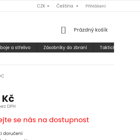
CZK
Čeština
Ů
REKLAMACE NEBO VRÁCENÍ/VÝMĚNA ZBOŽÍ
Přihlášení
SLEVA 10% PRO
NÁKUPNÍ
Prázdný košík
KOŠÍK
boje a střelivo
Zásobníky do zbraní
Taktické kalhoty
OC
 Kč
bez DPH
ejte se nás na dostupnost
i doručení