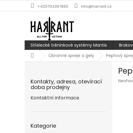
Přejít
+420703397865
info@harrant.cz
na
obsah
Střelecké tréninkové systémy Mantis
Brokov
Domů
Obranné spreje a gely
Pepřový spre
P
Pep
o
s
Průmě
Kontakty, adresa, otevírací
Neoho
t
hodnoc
doba prodejny
r
produk
a
Kontaktní informace
je
n
0,0
z
n
5
í
Přeskočit
hvězdič
p
Kategorie
kategorie
a