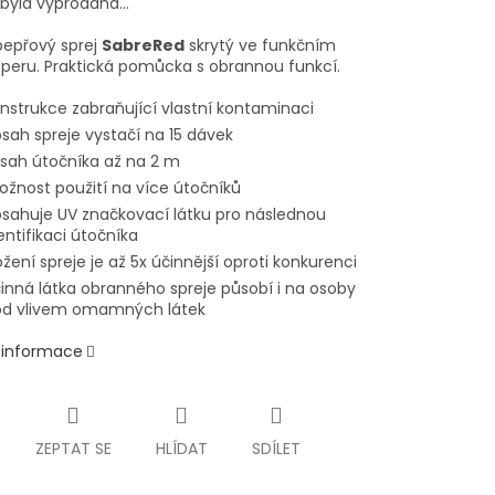
 byla vyprodána…
pepřový sprej
SabreRed
skrytý ve funkčním
peru. Praktická pomůcka s obrannou funkcí.
nstrukce zabraňující vlastní kontaminaci
sah spreje vystačí na 15 dávek
sah útočníka až na 2 m
žnost použití na více útočníků
sahuje UV značkovací látku pro následnou
entifikaci útočníka
ožení spreje je až 5x účinnější oproti konkurenci
inná látka obranného spreje působí i na osoby
d vlivem omamných látek
í informace
ZEPTAT SE
HLÍDAT
SDÍLET