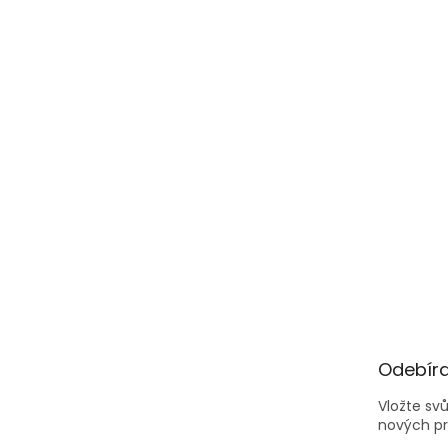
Odebíra
Vložte sv
nových p