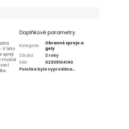
Doplňkové parametry
Obranné spreje a
padná
Kategorie
:
gely
. V této
 spreji
Záruka
:
2 roky
je možné
EAN
:
02306104140
ovací
Položka byla vyprodána…
íka.