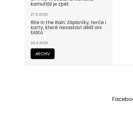
kamufláž je zpět
27.5.2026
Rite in the Rain: Zápisníky, terče i
karty, které nezastaví déšť ani
bláto
24.4.2026
ARCHIV
Z
á
p
a
t
Facebo
í