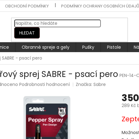
OBCHODNÍ PODMÍNKY
PODMÍNKY OCHRANY OSOBNÍCH ÚDAJ
HLEDAT
nice
Obranné spreje a gely
Pušky
Pistole
Ná
j SABRE - psací pero
řový sprej SABRE - psací pero
PEN-14-
rné
dnoceno
Podrobnosti hodnocení
Značka:
Sabre
ení
350
tu
289 Kč 
Měrná
Zept
cena:
ek.
Možnost