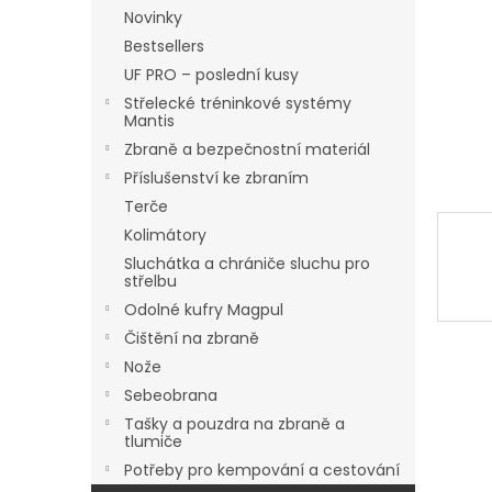
n
Novinky
e
Bestsellers
l
UF PRO – poslední kusy
Střelecké tréninkové systémy
Mantis
Zbraně a bezpečnostní materiál
Příslušenství ke zbraním
Terče
Kolimátory
Sluchátka a chrániče sluchu pro
střelbu
Odolné kufry Magpul
Čištění na zbraně
Nože
Sebeobrana
Tašky a pouzdra na zbraně a
tlumiče
Potřeby pro kempování a cestování