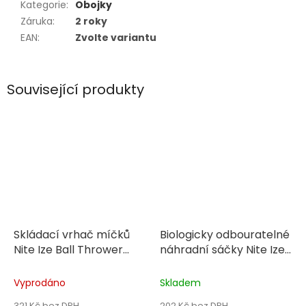
Kategorie
:
Obojky
Záruka
:
2 roky
EAN
:
Zvolte variantu
Související produkty
Skládací vrhač míčků
Biologicky odbouratelné
Nite Ize Ball Thrower
náhradní sáčky Nite Ize
Huck 'N Tuck
Pack-A-Poo - 4 ks
Vyprodáno
Skladem
321 Kč bez DPH
202 Kč bez DPH