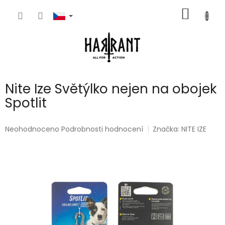
Přejít
NÁKUP
na
obsah
KOŠÍK
Nite Ize Světýlko nejen na obojek
Spotlit
Průměrné
Neohodnoceno
Podrobnosti hodnocení
Značka:
NITE IZE
hodnocení
produktu
je
0,0
z
5
hvězdiček.