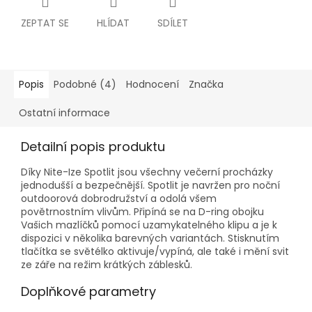
ZEPTAT SE
HLÍDAT
SDÍLET
Popis
Podobné (4)
Hodnocení
Značka
Ostatní informace
Detailní popis produktu
Díky Nite-Ize Spotlit jsou všechny večerní procházky
jednodušší a bezpečnější. Spotlit je navržen pro noční
outdoorová dobrodružství a odolá všem
povětrnostním vlivům. P
řipíná se na D-ring obojku
Vašich mazlíčků pomocí uzamykatelného klipu a je k
dispozici v několika barevných variantách. Stisknutím
tlačítka se světélko aktivuje/vypíná, ale také i mění svit
ze záře na režim krátkých záblesků.
Doplňkové parametry