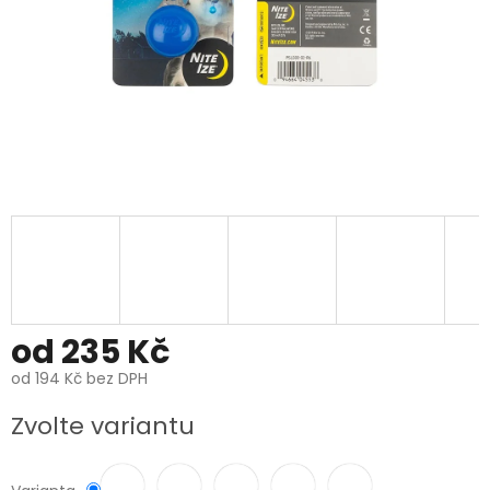
od
235 Kč
od
194 Kč
bez DPH
Měrná
Zvolte variantu
cena: