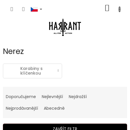
Přejít
NÁKUP
na
obsah
KOŠÍK
Nerez
Karabiny s
klíčenkou
Ř
a
Doporučujeme
Nejlevnější
Nejdražší
z
e
Nejprodávanější
Abecedně
n
í
p
ZAVŘÍT FILTR