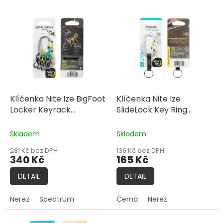
V
ý
p
i
s
p
r
o
d
Klíčenka Nite Ize BigFoot
Klíčenka Nite Ize
u
Locker Keyrack
SlideLock Key Ring
k
Stainless Steel
Stainless Steel
t
Skladem
Skladem
ů
281 Kč bez DPH
136 Kč bez DPH
340 Kč
165 Kč
DETAIL
DETAIL
Nerez
Spectrum
Černá
Nerez