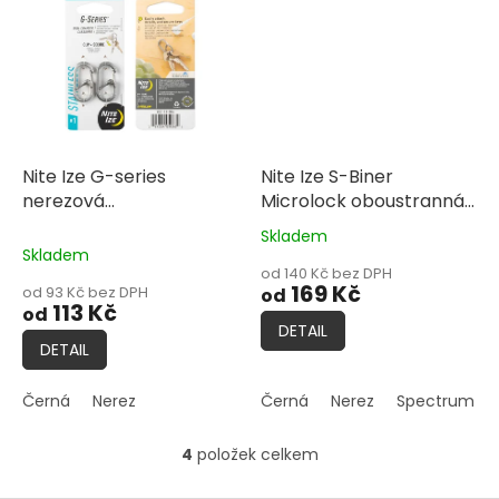
Nite Ize G-series
Nite Ize S-Biner
nerezová
Microlock oboustranná
dvoukomorová karabina
nerezová karabina
Skladem
Průměrné
Skladem
hodnocení
od 140 Kč bez DPH
produktu
169 Kč
od 93 Kč bez DPH
od
je
113 Kč
od
5,0
DETAIL
z
DETAIL
5
hvězdiček.
Černá
Nerez
Černá
Nerez
Spectrum
4
položek celkem
O
v