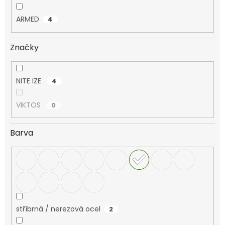
ARMED
4
Značky
NITE IZE
4
VIKTOS
0
Barva
stříbrná / nerezová ocel
2