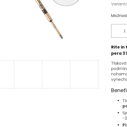
Variant
Možnost
Rite in
pera 3
Tlaková
podmínk
nohama 
vynechá
Benefi
Tl
po
Sp
−3
P