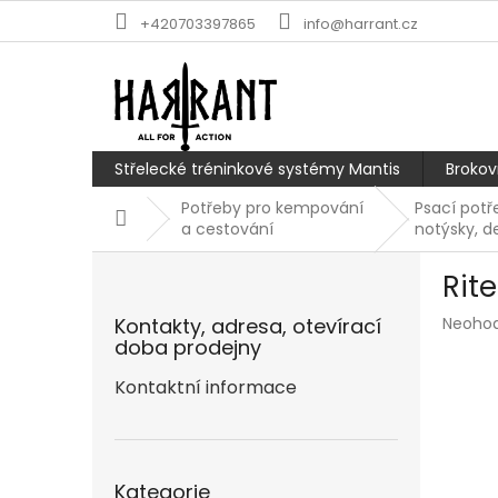
Přejít
+420703397865
info@harrant.cz
na
obsah
Střelecké tréninkové systémy Mantis
Brokov
Potřeby pro kempování
Psací potře
Domů
a cestování
notýsky, d
P
Rit
o
s
Průmě
Kontakty, adresa, otevírací
Neoho
t
hodnoc
doba prodejny
r
produk
a
Kontaktní informace
je
n
0,0
z
n
5
í
Přeskočit
hvězdič
p
Kategorie
kategorie