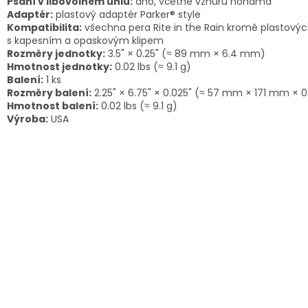
Psaní v libovolném úhlu:
ano, včetně vzhůru nohama
Adaptér:
plastový adaptér Parker® style
Kompatibilita:
všechna pera Rite in the Rain kromě plastový
s kapesním a opaskovým klipem
Rozměry jednotky:
3.5" × 0.25" (≈ 89 mm × 6.4 mm)
Hmotnost jednotky:
0.02 lbs (≈ 9.1 g)
Balení:
1 ks
Rozměry balení:
2.25" × 6.75" × 0.025" (≈ 57 mm × 171 mm ×
Hmotnost balení:
0.02 lbs (≈ 9.1 g)
Výroba:
USA