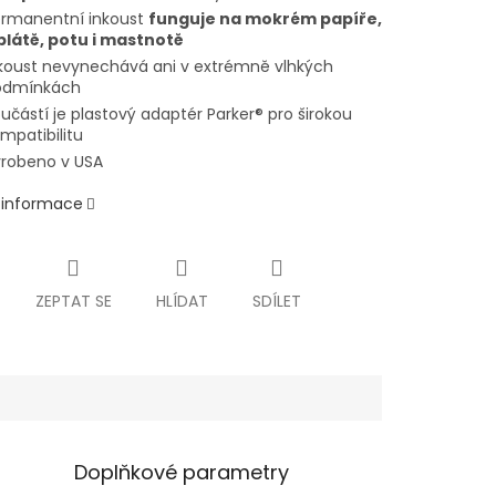
rmanentní inkoust
funguje na mokrém papíře,
blátě, potu i mastnotě
koust nevynechává ani v extrémně vlhkých
odmínkách
učástí je plastový adaptér Parker® pro širokou
mpatibilitu
robeno v USA
í informace
ZEPTAT SE
HLÍDAT
SDÍLET
Doplňkové parametry