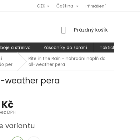
CZK
Čeština
Ů
REKLAMACE NEBO VRÁCENÍ/VÝMĚNA ZBOŽÍ
Přihlášení
SLEVA 10% PRO
NÁKUPNÍ
Prázdný košík
KOŠÍK
boje a střelivo
Zásobníky do zbraní
Taktické kalhoty
í
Rite in the Rain - náhradní náplň do
do per
all-weather pera
ll-weather pera
 Kč
bez DPH
e variantu