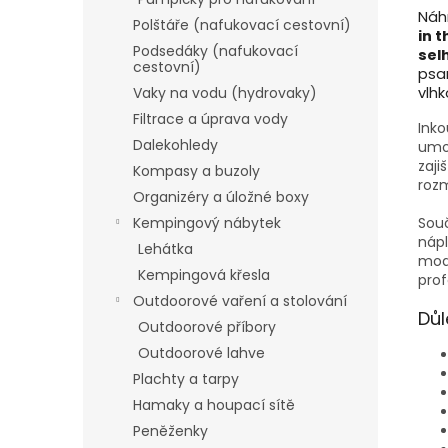
Náh
Polštáře (nafukovací cestovní)
in 
Podsedáky (nafukovací
sel
cestovní)
psa
vlhk
Vaky na vodu (hydrovaky)
Filtrace a úprava vody
Inko
Dalekohledy
umož
zaji
Kompasy a buzoly
rozm
Organizéry a úložné boxy
Souč
Kempingový nábytek
nápl
Lehátka
mod
Kempingová křesla
prof
Outdoorové vaření a stolování
Důl
Outdoorové příbory
Outdoorové lahve
Plachty a tarpy
Hamaky a houpací sítě
Peněženky