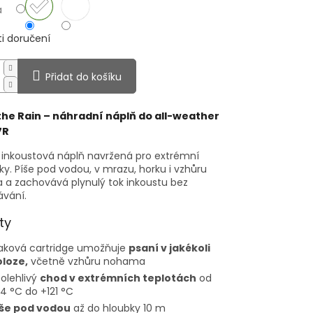
a
i doručení
Přidat do košíku
 the Rain – náhradní náplň do all-weather
7R
 inkoustová náplň navržená pro extrémní
y. Píše pod vodou, v mrazu, horku i vzhůru
a zachovává plynulý tok inkoustu bez
vání.
ty
aková cartridge umožňuje
psaní v jakékoli
loze,
včetně vzhůru nohama
olehlivý
chod v extrémních teplotách
od
4 °C do +121 °C
íše pod vodou
až do hloubky 10 m