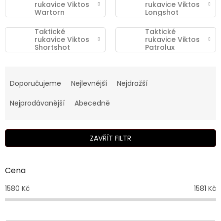
rukavice Viktos
rukavice Viktos
Wartorn
Longshot
Taktické
Taktické
rukavice Viktos
rukavice Viktos
Shortshot
Patrolux
Ř
a
Doporučujeme
Nejlevnější
Nejdražší
z
e
Nejprodávanější
Abecedně
n
í
p
ZAVŘÍT FILTR
r
o
d
Cena
u
1580
Kč
1581
Kč
k
t
ů