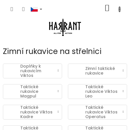
Přejít
NÁKUP
na
obsah
KOŠÍK
Zimní rukavice na střelnici
Doplňky k
Zimní taktické
rukavicím
rukavice
Viktos
Taktické
Taktické
rukavice
rukavice Viktos
Magpul
Leo
Taktické
Taktické
rukavice Viktos
rukavice Viktos
Kadre
Operatus
Taktické
Taktické